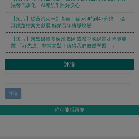
法替代馴化、AI導航引路好安心
【短片】從蒸汽火車到高鐵！從5小時到47分鐘！ 穗
港鐵路檔案文獻展 解鎖百年軌脈蛻變
【短片】東盟媒體團廣州取經 盛讚中國綠電及智能農
業 「好先進、非常驚豔！值得我們借鑑學習！」
評論
評論
你可能感興趣