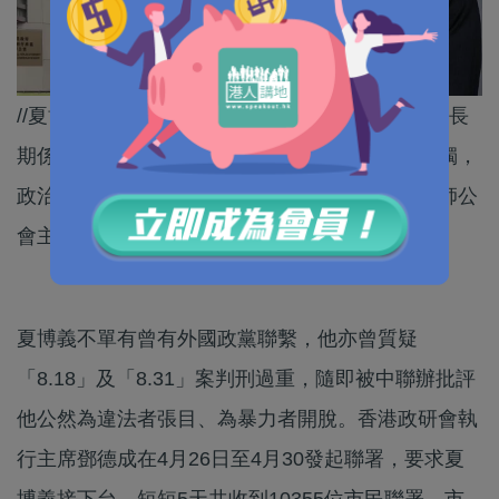
//夏博義近日受訪時稱自己非「反華政客」，但他長
期係英國反華的自由民主黨成員、又曾撰文撐藏獨，
政治立場咁鮮明，係咪仲適合須保持中立嘅大律師公
會主席？//
夏博義不單有曾有外國政黨聯繫，他亦曾質疑
「8.18」及「8.31」案判刑過重，隨即被中聯辦批評
他公然為違法者張目、為暴力者開脫。香港政研會執
行主席鄧德成在4月26日至4月30發起聯署，要求夏
博義接下台，短短5天共收到10355位市民聯署，市