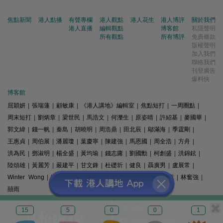
焦點新聞
港人點播
有聲專欄
港人觀點
港人花生
港人博評
關於我們
港人直播
編輯觀點
博客館
私隱聲明
所有觀點
所有博評
免責條款
版權聲明
加入我們
聯絡我們
刊登廣告
爆料快
博客館
屈穎妍
|
張瑞蓮
|
顧敏康
|
《港人講地》編輯室
|
焦點短打
|
一周圈點
|
周末短打
|
劉炳章
|
梁世民
|
馬浩文
|
何濼生
|
原姿晴
|
許紹基
|
麥國華
|
郭文緯
|
錢一帆
|
秦島
|
胡曉明
|
周浩鼎
|
田北辰
|
鄔滿海
|
季霆剛
|
王惠貞
|
周伯展
|
潘麗瓊
|
葉慶寧
|
陳建強
|
馬恩國
|
周全浩
|
方舟
|
洪為民
|
鄧淑明
|
楊全盛
|
黃均瑜
|
錢志庸
|
劉國勳
|
柯創盛
|
洪錦鉉
|
陸頌雄
|
黃麗芳
|
嚴建平
|
甘文鋒
|
杜礎圻
|
健良
|
聶廣男
|
盧展常
|
Winter Wong
|
K2
|
梁文新
|
羅崑
|
姚銘
|
陳志豪
|
精選文章
|
林奮強
|
囍雨
© 港人講地
15
5
0
0
1
電郵: speakout@speakout.hk