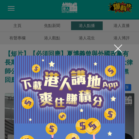
主頁
焦點新聞
港人點播
港人直播
有聲專欄
港人觀點
港人花生
港人博評
【短片】【必須回應】夏博義曾與外國政黨有
長期聯繫 香港政研會執行主席鄧德成:已向大律
師公會交逾萬市民簽名，促夏博義辭職，若無
回應、不排除採取法律行動
讚好
28
分享