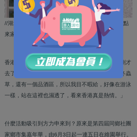
//湖北鮮雞蛋、內蒙肚包肉、山東大煎餅，大家快點
來家鄉市集品嘗各地美食！//
香港藝人方力申：「我今年也是第一年參加。我剛才
去了幾個都覺得很有趣的，例如有些枸杞，有些冬蟲
草，還有一個品酒區，所以我目不暇給，好像在游泳
一樣，站在這裡也濕透了，看來香港真是熱情。」
什麼活動吸引到方力申來到？原來是第四屆同鄉社團
家鄉市集嘉年華，由6月3日起一連五日在維園舉行。