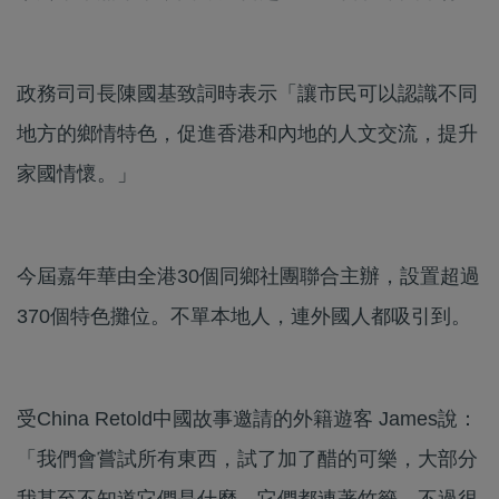
政務司司長陳國基致詞時表示「讓市民可以認識不同
地方的鄉情特色，促進香港和內地的人文交流，提升
家國情懷。」
今屆嘉年華由全港30個同鄉社團聯合主辦，設置超過
370個特色攤位。不單本地人，連外國人都吸引到。
受China Retold中國故事邀請的外籍遊客 James說：
「我們會嘗試所有東西，試了加了醋的可樂，大部分
我甚至不知道它們是什麼，它們都連著竹籤，不過很