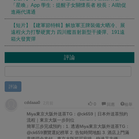
「星喚」App 學生：提醒子女關懷長者 校長：AI助促
進兩代溝通
【短片】【建軍節特輯】解放軍王牌裝備大晒冷、展
遠程火力打擊硬實力 四川艦首射新型干擾彈、191遠
箱火發實彈
評論
評論
cddaaa0
2月前
0
回應
檢舉
Miya東京大阪外送茶TG：@ck659｜日本外送茶預約
流程｜東京大阪一步到位
簡單三步完成預約：1. 透過Miya東京大阪外送茶TG：
@ck659瀏覽選妃榜單 2. 告知時間地點 3. 酒店上門滿
意後現金支付。東京大阪皆可安排，快速又方便。