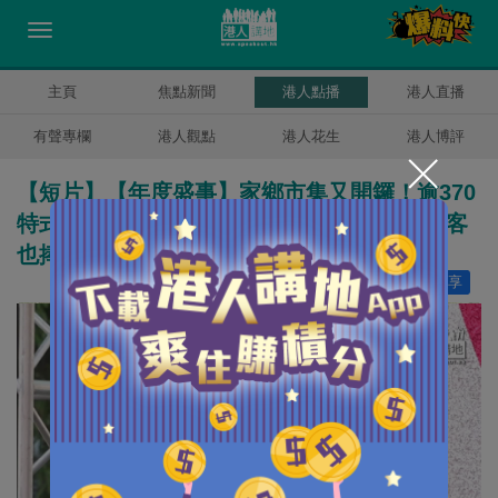
主頁
焦點新聞
港人點播
港人直播
有聲專欄
港人觀點
港人花生
港人博評
【短片】【年度盛事】家鄉市集又開鑼！逾370
特式攤位歷屆之最 方力申熱情撐場、外國遊客
也捧場
讚好
16
分享