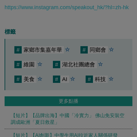
https://www.instagram.com/speakout_hk/?hl=zh-hk
標籤
#
家鄉市集嘉年華
#
同鄉會
#
維園
#
湖北社團總會
#
美食
#
AI
#
科技
更多點播
【短片】【品牌出海】中國「冷實力」 佛山免安裝空
調成歐洲「夏日救星」
【短片】【AI創新】中學生用AI拉近家人關係研發