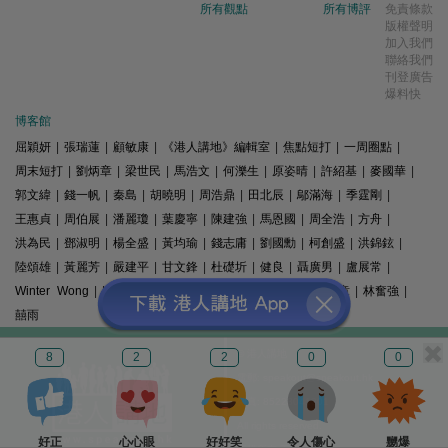
所有觀點
所有博評
免責條款
版權聲明
加入我們
聯絡我們
刊登廣告
爆料快
博客館
屈穎妍
|
張瑞蓮
|
顧敏康
|
《港人講地》編輯室
|
焦點短打
|
一周圈點
|
周末短打
|
劉炳章
|
梁世民
|
馬浩文
|
何濼生
|
原姿晴
|
許紹基
|
麥國華
|
郭文緯
|
錢一帆
|
秦島
|
胡曉明
|
周浩鼎
|
田北辰
|
鄔滿海
|
季霆剛
|
王惠貞
|
周伯展
|
潘麗瓊
|
葉慶寧
|
陳建強
|
馬恩國
|
周全浩
|
方舟
|
洪為民
|
鄧淑明
|
楊全盛
|
黃均瑜
|
錢志庸
|
劉國勳
|
柯創盛
|
洪錦鉉
|
陸頌雄
|
黃麗芳
|
嚴建平
|
甘文鋒
|
杜礎圻
|
健良
|
聶廣男
|
盧展常
|
Winter Wong
|
K2
|
梁文新
|
羅崑
|
姚銘
|
陳志豪
|
精選文章
|
林奮強
|
囍雨
© 港人講地
8
2
2
0
0
電郵: speakout@speakout.hk
傳真: 85228041301
All rights reserved.
好正
心心眼
好好笑
令人傷心
嬲爆