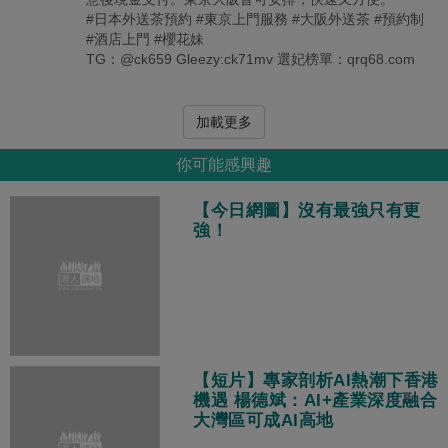
#日本外送茶預約 #東京上門服務 #大阪外送茶 #預約制
#酒店上門 #櫻花妹
TG：@ck659 Gleezy:ck71mv 選妃榜單：qrq68.com
加載更多
你可能感興趣
【今日網圖】沒有最強只有更
強！
【短片】專家剖析AI熱潮下香港
機遇 楊德斌：AI+產業深度融合
大灣區可成AI高地