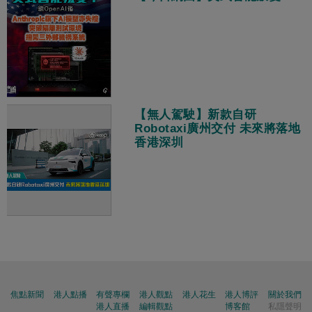
【無人駕駛】新款自研
Robotaxi廣州交付 未來將落地
香港深圳
焦點新聞
港人點播
有聲專欄
港人觀點
港人花生
港人博評
關於我們
港人直播
編輯觀點
博客館
私隱聲明