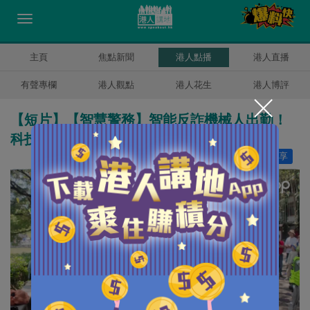
主頁
焦點新聞
港人點播
港人直播
有聲專欄
港人觀點
港人花生
港人博評
【短片】【智慧警務】智能反詐機械人出勤！
科技築牢立體化治安防控
讚好
6
分享