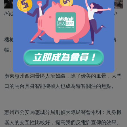
//依家咁多詐騙案，智能反詐機械人當然唔少得！//
機械人：我是公安反詐智能機器人，凡是讓你先轉
帳、要驗證碼、交保證金等，一律都是詐騙。
廣東惠州西湖景區人流如織，除了優美的風景，大門
口的兩台具身智能機械人也成為遊客關注的焦點。
惠州市公安局惠城分局刑偵大隊民警曾永明：具身機
器人的交互性比較好，提高我們反電詐宣傳的效果。