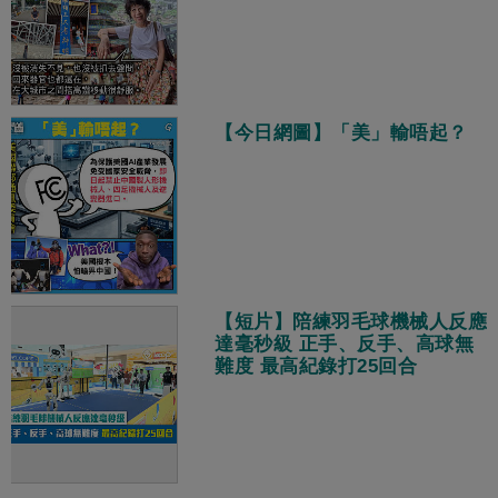
【今日網圖】「美」輸唔起？
【短片】陪練羽毛球機械人反應
達毫秒級 正手、反手、高球無
難度 最高紀錄打25回合