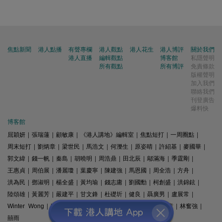
焦點新聞
港人點播
有聲專欄
港人觀點
港人花生
港人博評
關於我們
港人直播
編輯觀點
博客館
私隱聲明
所有觀點
所有博評
免責條款
版權聲明
加入我們
聯絡我們
刊登廣告
爆料快
博客館
屈穎妍
|
張瑞蓮
|
顧敏康
|
《港人講地》編輯室
|
焦點短打
|
一周圈點
|
周末短打
|
劉炳章
|
梁世民
|
馬浩文
|
何濼生
|
原姿晴
|
許紹基
|
麥國華
|
郭文緯
|
錢一帆
|
秦島
|
胡曉明
|
周浩鼎
|
田北辰
|
鄔滿海
|
季霆剛
|
王惠貞
|
周伯展
|
潘麗瓊
|
葉慶寧
|
陳建強
|
馬恩國
|
周全浩
|
方舟
|
洪為民
|
鄧淑明
|
楊全盛
|
黃均瑜
|
錢志庸
|
劉國勳
|
柯創盛
|
洪錦鉉
|
陸頌雄
|
黃麗芳
|
嚴建平
|
甘文鋒
|
杜礎圻
|
健良
|
聶廣男
|
盧展常
|
Winter Wong
|
K2
|
梁文新
|
羅崑
|
姚銘
|
陳志豪
|
精選文章
|
林奮強
|
囍雨