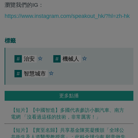
瀏覽我們的IG：
https://www.instagram.com/speakout_hk/?hl=zh-hk
標籤
#
治安
#
機械人
#
智慧城市
更多點播
【短片】【中國智造】多國代表參訪小鵬汽車、南方
電網 「沒看過這樣的技術，非常厲害！」
【短片】【實至名歸】共享基金陳英凝獲頒「全球公
共衞生及人道醫學教授席」：此科全球少有 願意做先