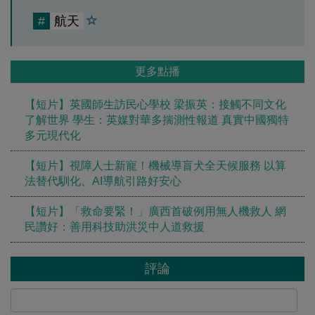
#
航天
更多點播
【短片】英國師生訪民心學校 梁振英：接觸不同文化
了解世界 學生：英媒對華多揣測性報道 真實中國獨特
多元現代化
【短片】視障人士新寵！機械導盲犬全天候服務 以算
法替代馴化、AI導航引路好安心
【短片】「救命要緊！」廣西首破例用無人機救人 網
民讚好：善用科技助洪災中人道救援
評論