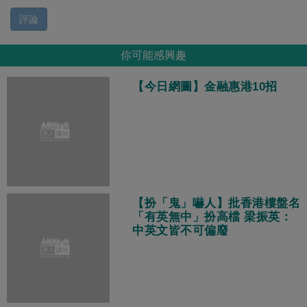
評論
你可能感興趣
【今日網圖】金融惠港10招
【扮「鬼」嚇人】批香港樓盤名
「有英無中」扮高檔 梁振英：
中英文皆不可偏廢