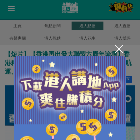
主頁
焦點新聞
港人點播
港人直播
有聲專欄
港人觀點
港人花生
港人博評
【短片】【香港再出發大聯盟六周年論壇】香
港精準對接「十五五」 梁振英：助建金融、航
運、航天強國並成為自身發展動力
讚好
5
分享