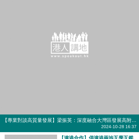
焦點新聞
2024-10-28 16:37
【滬港合作】倡滬港兩地互學互鑑
彌補空白 梁振英：共同探索將中
國農產品的品牌做大做強！
焦點新聞
2024-10-15 19:24
【短片】【有聲專欄】周末短打：
中國名列全球貨運港首位 美國固
步自封一敗塗地？
有聲專欄
2024-10-12 16:00