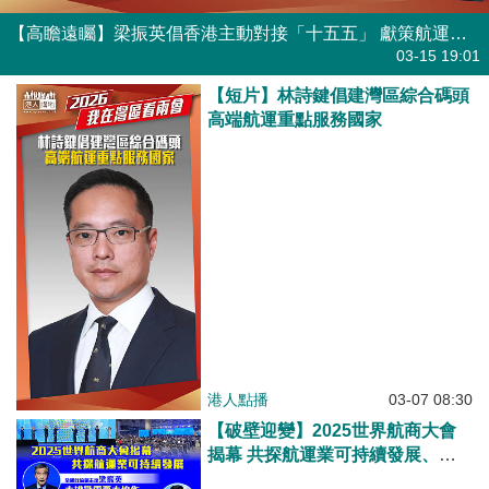
【高瞻遠矚】梁振英倡香港主動對接「十五五」 獻策航運航天兩大領域請纓服務國家 同時兼顧開放與安全
焦點新聞
03-15 19:01
【短片】林詩鍵倡建灣區綜合碼頭
高端航運重點服務國家
港人點播
03-07 08:30
【破壁迎變】2025世界航商大會
揭幕 共探航運業可持續發展、梁
振英：大挑戰需要大協作、李家