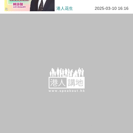
【特備節目】【焦點短打-我在灣區看兩會】EP783：林詩鍵：航運金融貿易須一體化發展 AI賦能高端航運服務中心
港人直播
2025-03-07 21:45
【今日網圖】世界之最
港人花生
2024-12-27 07:00
【短片】【海事教育】大連智能船
舶「新紅專」輪訪港 青年代表參
觀讚大開眼界