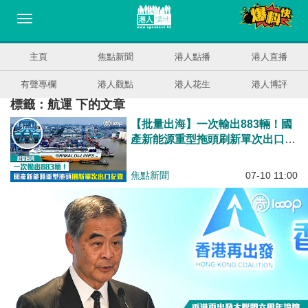
主頁
焦點新聞
港人點播
港人直播
有聲專欄
港人觀點
港人花生
港人博評
標籤：航運 下的文章
【批量出海】一次輸出883輛！國
產新能源重型拖頭刷新單次出口紀
錄
焦點新聞
07-10 11:00