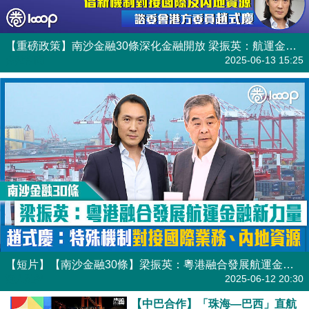
【短片】【南沙金融30條】梁振英：粵港融合發展航運金融新力量 趙式慶：特殊機制對接國際業務、內地資源
港人點播
2025-06-12 20:30
【中巴合作】「珠海—巴西」直航
航線上月開通 巴西總統盧拉：中
巴合作又一成就
焦點新聞
2025-05-15 15:02