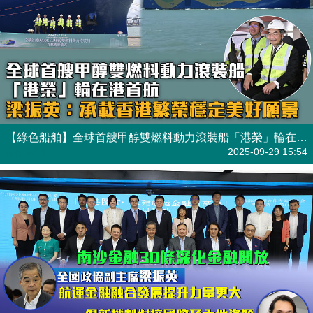
【綠色船舶】全球首艘甲醇雙燃料動力滾裝船「港榮」輪在港首航 梁振英：承載香港繁榮穩定美好願景
焦點新聞
2025-09-29 15:54
【重磅政策】南沙金融30條深化金融開放 梁振英：航運金融融合發展提升力量更大 趙式慶：倡新機制對接國際及內地資源
焦點新聞
2025-06-13 15:25