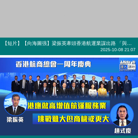
【任重道遠】香港航商總會一周年慶典 梁振英：港應做高增值航運服務業 趙式慶：挑戰雖大但商機或更大
焦點新聞
2025-10-08 20:28