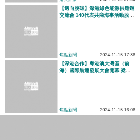
【專業對談高質量發展】梁振英：深度融合大灣區發展高附加值產業 美經濟學家薩克斯：香港成長令人驚歎