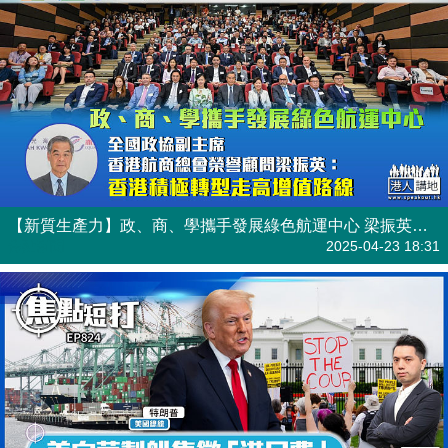
【新質生產力】政、商、學攜手發展綠色航運中心 梁振英：香港積極轉型走高增值路線
焦點新聞
2025-04-23 18:31
【短評】【焦點短打】EP824：美向華製船隻徵「港口費」 「特朗普之亂」勢重創美經濟
港人直播
2025-04-21 18:48
【今日網圖】時不我待