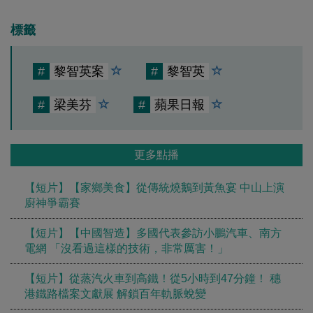
標籤
#
黎智英案
#
黎智英
#
梁美芬
#
蘋果日報
更多點播
【短片】【家鄉美食】從傳統燒鵝到黃魚宴 中山上演
廚神爭霸賽
【短片】【中國智造】多國代表參訪小鵬汽車、南方
電網 「沒看過這樣的技術，非常厲害！」
【短片】從蒸汽火車到高鐵！從5小時到47分鐘！ 穗
港鐵路檔案文獻展 解鎖百年軌脈蛻變