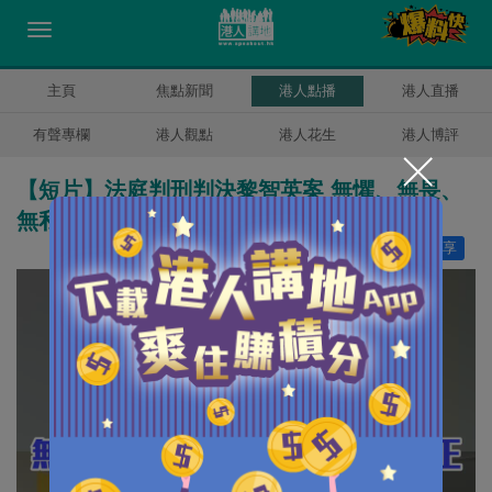
主頁
焦點新聞
港人點播
港人直播
有聲專欄
港人觀點
港人花生
港人博評
【短片】法庭判刑判決黎智英案 無懼、無畏、
無私、公平、公正
讚好
14
分享