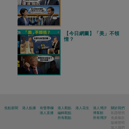
【今日網圖】「美」不領
情？
焦點新聞
港人點播
有聲專欄
港人觀點
港人花生
港人博評
關於我們
港人直播
編輯觀點
博客館
私隱聲明
所有觀點
所有博評
免責條款
版權聲明
加入我們