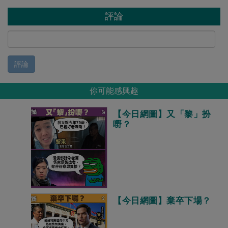
評論
評論
你可能感興趣
【今日網圖】又「黎」扮
嘢？
【今日網圖】棄卒下場？