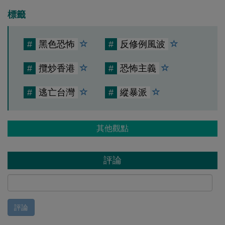
標籤
#
黑色恐怖
#
反修例風波
#
攬炒香港
#
恐怖主義
#
逃亡台灣
#
縱暴派
其他觀點
評論
評論