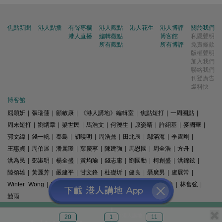
焦點新聞
港人點播
有聲專欄
港人觀點
港人花生
港人博評
關於我們
港人直播
編輯觀點
博客館
私隱聲明
所有觀點
所有博評
免責條款
版權聲明
加入我們
聯絡我們
刊登廣告
爆料快
博客館
屈穎妍
|
張瑞蓮
|
顧敏康
|
《港人講地》編輯室
|
焦點短打
|
一周圈點
|
周末短打
|
劉炳章
|
梁世民
|
馬浩文
|
何濼生
|
原姿晴
|
許紹基
|
麥國華
|
郭文緯
|
錢一帆
|
秦島
|
胡曉明
|
周浩鼎
|
田北辰
|
鄔滿海
|
季霆剛
|
王惠貞
|
周伯展
|
潘麗瓊
|
葉慶寧
|
陳建強
|
馬恩國
|
周全浩
|
方舟
|
洪為民
|
鄧淑明
|
楊全盛
|
黃均瑜
|
錢志庸
|
劉國勳
|
柯創盛
|
洪錦鉉
|
陸頌雄
|
黃麗芳
|
嚴建平
|
甘文鋒
|
杜礎圻
|
健良
|
聶廣男
|
盧展常
|
Winter Wong
|
K2
|
梁文新
|
羅崑
|
姚銘
|
陳志豪
|
精選文章
|
林奮強
|
囍雨
© 港人講地
20
1
11