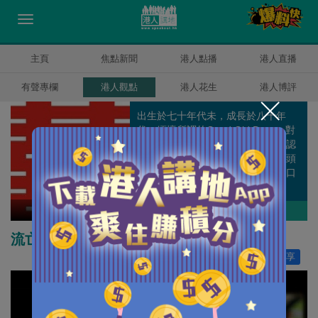
主頁
焦點新聞
港人點播
港人直播
有聲專欄
港人觀點
港人花生
港人博評
出生於七十年代未，成長於八十年
代。緬懷所謂的Good Old Days，對
香港部份人時常嗟天怨地感無奈，認
為香港仍然是「只要努力，仍有出頭
天」的福地，不擅書寫中文，寧寫口
語。
囍雨
作者其他博評
流亡者可以回家嗎？
讚好
1,901
分享