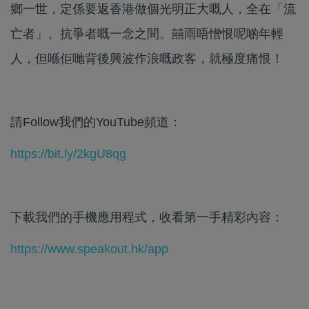
鄉一世，定係要返香港做個光明正大嘅人，全在「流
亡者」、抗爭者嘅一念之間。囍雨唔憎恨呢啲年輕
人，但喺佢哋背後興波作浪嘅政客，就極度痛恨！
請Follow我們的YouTube頻道：
https://bit.ly/2kgU8qg
下載我們的手機應用程式，收看第一手精彩內容：
https://www.speakout.hk/app