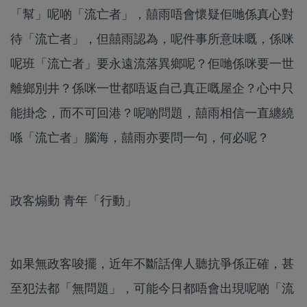
「幫」呢啲「流亡者」，囍雨唔會懷疑佢哋係真心對
待「流亡者」，但囍雨認為，呢件事所意味嘅，係咪
呢班「流亡者」要永遠流落異鄉呢？佢哋係咪要一世
離鄉別井？係咪一世都唔返自己真正嘅屋企？心中只
能掛念，而不可回港？呢啲問題，囍雨相信一直纏繞
喺「流亡者」腦海，囍雨亦要問一句，何必呢？
政客煽動 青年「行動」
如果無政客唆擺，近年不斷話俾人聽抗爭係正確，甚
至犯法都「無問題」，可能今日都唔會出現呢啲「流