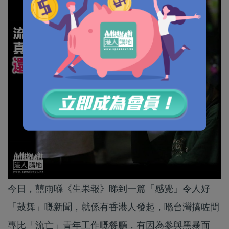
今日，囍雨喺《生果報》睇到一篇「感覺」令人好
「鼓舞」嘅新聞，就係有香港人發起，喺台灣搞咗間
專比「流亡」青年工作嘅餐廳，有因為參與黑暴而