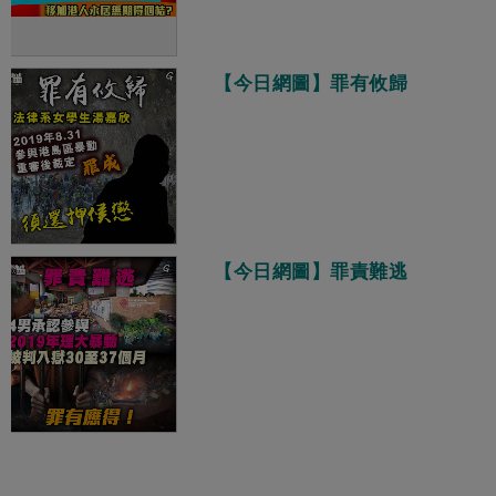
【今日網圖】罪有攸歸
【今日網圖】罪責難逃