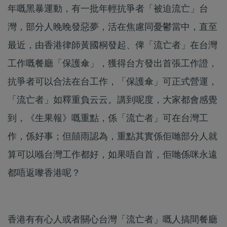
年嘅黑暴運動，有一批年輕抗爭者「被迫流亡」台
灣，部分人晚晚發惡夢，活在焦慮同憂鬱當中，直至
最近，由香港律師黃國桐發起、俾「流亡者」在台灣
工作嘅餐廳「保護傘」，獲得台方發出首張工作證，
抗爭者可以合法在台工作，「保護傘」可正式營運，
「流亡者」如釋重負云云。講到呢度，大家都會感覺
到，《生果報》嘅重點，係「流亡者」可在台灣工
作，係好事；但囍雨認為，重點其實係佢哋部分人就
算可以喺台灣工作都好，如果唔自首，佢哋係咪永遠
都唔返嚟香港呢？
香港有有心人或者關心台灣「流亡者」嘅人搞間餐廳