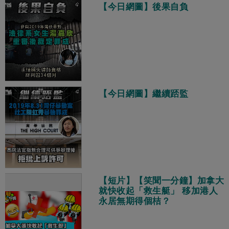
【今日網圖】後果自負
【今日網圖】繼續踎監
【短片】【笑聞一分鐘】加拿大
就快收起「救生艇」 移加港人
永居無期得個桔？