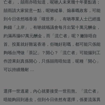
亡者」，囍雨亦唔知道，呢啲人未來幾十年要點過；
囍雨請大家留意一點，呢啲縱暴、煽暴嘅政客，可能
到今日依然喺香港「嘆世界」，有啲專業人士已經搵
夠錢「上岸」，有啲就喺議會每月出緊十萬元酬金，
約滿再攞67萬元酬金，而「流亡者」呢？撇除唔自
首、投案就好難返香港，佢哋好彩嘅，都可能只係能
夠喺台灣做「茶記」？開心？「流亡者」可能攞到工
作證果刻真係開心，只係囍雨唔知道，呢種「開心」
可以持續幾耐 …
選擇一世逃避，內心就要接受一世煎熬。「流亡者」
唔能夠回到過去，但到今日依然有選擇，係要流落異