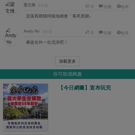
梁文烽
6年前
0
回應
檢舉
流落異鄉隨時隨地都會「客死異鄉」
Andy Ho
6年前
0
回應
檢舉
暴徒在外一生流浪吧！
加載更多
你可能感興趣
【今日網圖】宣布玩完