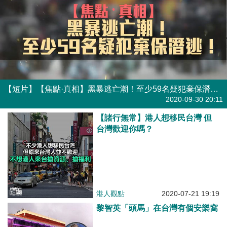
【短片】【焦點·真相】黑暴逃亡潮！至少59名疑犯棄保潛逃！
港人點播
2020-09-30 20:11
【諸行無常】港人想移民台灣 但
台灣歡迎你嗎？
港人觀點
2020-07-21 19:19
黎智英「頭馬」在台灣有個安樂窩