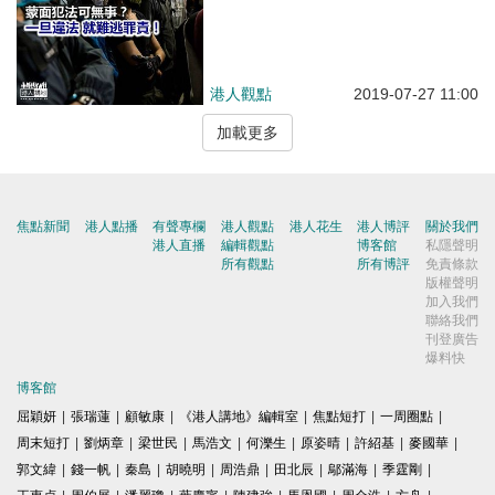
港人觀點
2019-07-27 11:00
加載更多
焦點新聞
港人點播
有聲專欄
港人觀點
港人花生
港人博評
關於我們
港人直播
編輯觀點
博客館
私隱聲明
所有觀點
所有博評
免責條款
版權聲明
加入我們
聯絡我們
刊登廣告
爆料快
博客館
屈穎妍
|
張瑞蓮
|
顧敏康
|
《港人講地》編輯室
|
焦點短打
|
一周圈點
|
周末短打
|
劉炳章
|
梁世民
|
馬浩文
|
何濼生
|
原姿晴
|
許紹基
|
麥國華
|
郭文緯
|
錢一帆
|
秦島
|
胡曉明
|
周浩鼎
|
田北辰
|
鄔滿海
|
季霆剛
|