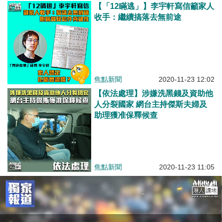
【「12瞞逃」】李宇軒寫信籲家人
收手：繼續搞落去無前途
焦點新聞
2020-11-23 12:02
【依法處理】涉嫌洗黑錢及資助他
人分裂國家 網台主持傑斯夫婦及
助理獲准保釋候查
焦點新聞
2020-11-23 11:05