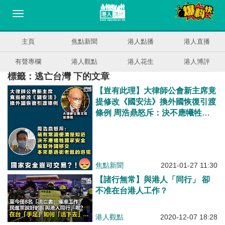
主頁
焦點新聞
港人點播
港人直播
有聲專欄
港人觀點
港人花生
港人博評
標籤：逃亡台灣 下的文章
【豈有此理】大律師公會新主席竟
提修改《國安法》換外國恢復引渡
條例 周浩鼎怒斥：決不應犧牲國
家安全換取逃犯
焦點新聞
2021-01-27 11:30
【諸行無常】與港人「同行」 卻
不准在台港人工作？
港人觀點
2020-12-07 18:28