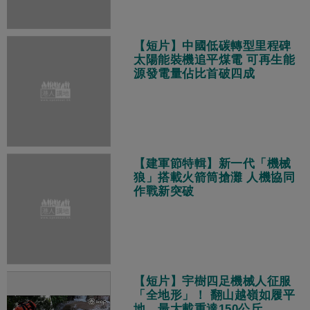
【短片】中國低碳轉型里程碑
太陽能裝機追平煤電 可再生能
源發電量佔比首破四成
【建軍節特輯】新一代「機械
狼」搭載火箭筒搶灘 人機協同
作戰新突破
【短片】宇樹四足機械人征服
「全地形」！ 翻山越嶺如履平
地、最大載重達150公斤