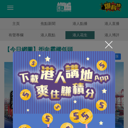
主頁
焦點新聞
港人點播
港人直播
有聲專欄
港人觀點
港人花生
港人博評
【今日網圖】拒向霸權低頭
讚好
4
分享