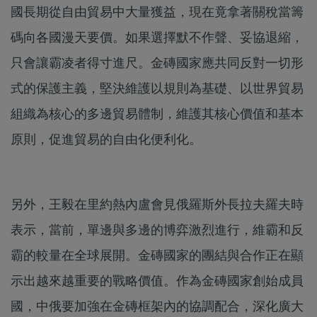
國長期從自由貿易中大量獲益，現在竟拿著關稅當籌
碼向各國漫天要價。如果選擇默不作聲、妥協退縮，
只會讓霸凌者得寸進尺。金磚國家應共同反對一切形
式的保護主義，堅決維護以規則為基礎、以世界貿易
組織為核心的多邊貿易體制，維護其核心價值和基本
原則，促進貿易的自由化便利化。
另外，王毅在里約熱內盧會見俄羅斯外長拉夫羅夫時
表示，當前，單邊與多邊的博弈激烈進行，維霸和反
霸的較量在全球展開。金磚國家的團結與合作正在顯
示出越來越重要的戰略價值。作為金磚國家創始成員
國，中俄要加強在金磚框架內的協調配合，深化廣大