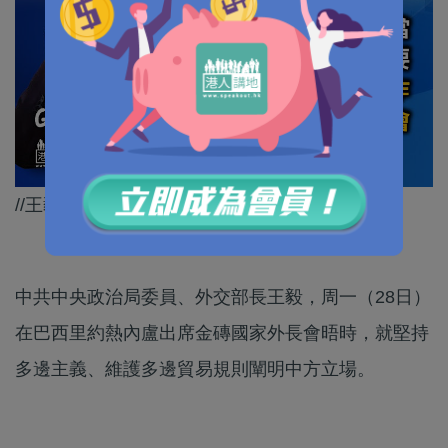
//王毅形容，維霸和反霸的較量正在全球展開。//
中共中央政治局委員、外交部長王毅，周一（28日）
在巴西里約熱內盧出席金磚國家外長會晤時，就堅持
多邊主義、維護多邊貿易規則闡明中方立場。