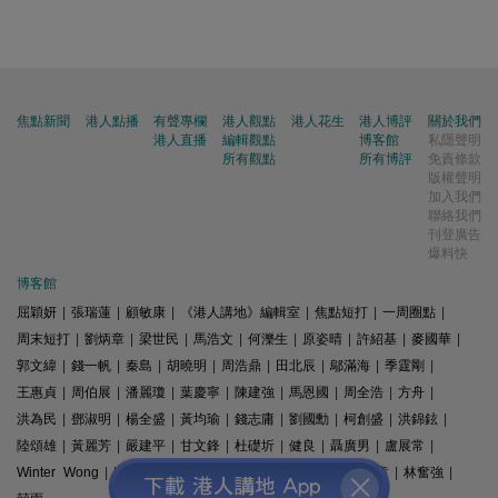
焦點新聞
港人點播
有聲專欄
港人觀點
港人花生
港人博評
關於我們
港人直播
編輯觀點
博客館
私隱聲明
所有觀點
所有博評
免責條款
版權聲明
加入我們
聯絡我們
刊登廣告
爆料快
博客館
屈穎妍
|
張瑞蓮
|
顧敏康
|
《港人講地》編輯室
|
焦點短打
|
一周圈點
|
周末短打
|
劉炳章
|
梁世民
|
馬浩文
|
何濼生
|
原姿晴
|
許紹基
|
麥國華
|
郭文緯
|
錢一帆
|
秦島
|
胡曉明
|
周浩鼎
|
田北辰
|
鄔滿海
|
季霆剛
|
王惠貞
|
周伯展
|
潘麗瓊
|
葉慶寧
|
陳建強
|
馬恩國
|
周全浩
|
方舟
|
洪為民
|
鄧淑明
|
楊全盛
|
黃均瑜
|
錢志庸
|
劉國勳
|
柯創盛
|
洪錦鉉
|
陸頌雄
|
黃麗芳
|
嚴建平
|
甘文鋒
|
杜礎圻
|
健良
|
聶廣男
|
盧展常
|
Winter Wong
|
K2
|
梁文新
|
羅崑
|
姚銘
|
陳志豪
|
精選文章
|
林奮強
|