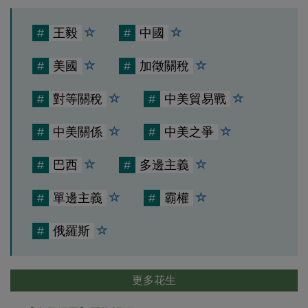
#
王毅
#
中國
#
美國
#
加徵關稅
#
對等關稅
#
中美貿易戰
#
中美關係
#
中美之爭
#
巴西
#
多邊主義
#
單邊主義
#
霸權
#
俄羅斯
更多花生