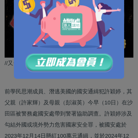
//又一個連累家人嘅實例！//
前學民思潮成員、潛逃美國的國安通緝犯許穎婷，其
父親（許家輝）及母親（彭淑英）今早（10日）在沙
田區被警務處國安處帶到警署協助調查。許穎婷涉及
勾結外國或境外勢力危害國家安全罪，被國安處於
2023年12月14日懸紅100萬元通緝，並於2024年12