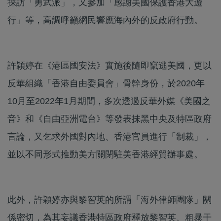
採訪「勇武派」，又參加「感謝美國保護香港大遊
行」等，高調呼籲網民響應海內外的反政府行動。
許穎婷在《港區國安法》實施後隨即竄逃美國，更以
反華組織「香港自由委員會」骨幹身份，於2020年
10月至2022年1月期間，多次透過反華外媒《美國之
音》和《自由亞洲電台》等發表抹黑中央及特區政府
言論，又乞求外國對內地、香港官員進行「制裁」，
並以不同形式推動美方關閉駐美香港經貿辦事處。
此外，許穎婷亦與黎智英的所謂「海外律師團隊」關
係密切，為其妄議香港特區政府釋放黎智英、粗暴干