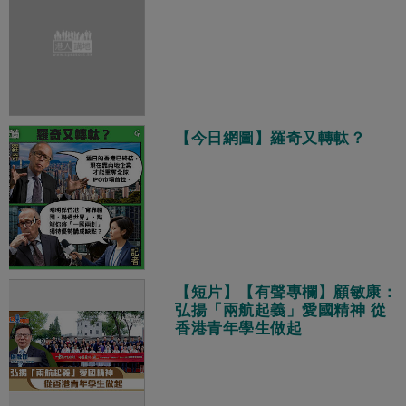
【今日網圖】羅奇又轉軚？
【短片】【有聲專欄】顧敏康：
弘揚「兩航起義」愛國精神 從
香港青年學生做起