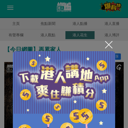
主頁
焦點新聞
港人點播
港人直播
有聲專欄
港人觀點
港人花生
港人博評
【今日網圖】再累家人
讚好
1
分享