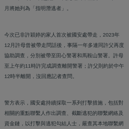
月將她列為「指明潛逃者」。
今次已非許穎婷的家人首次被國安處帶走，2023年
12月許母曾被帶走問話後，事隔一年多連同許父再度
協助調查，分別被帶至田心警署和馬鞍山警署。許母
至上午約11時許完成調查離開警署；許父則約於中午
12時半離開，沒回應記者查問。
警方表示，國安處持續採取一系列打擊措施，包括對
相關的重點聯繫人作出調查、截斷逃犯的聯繫網絡及
資金鏈，以打擊與逃犯勾結人士，嚴查其本地聯繫網