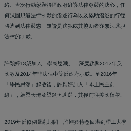
絡。今次行動彰顯特區政府維護法律尊嚴的決心，任
何試圖規避法律制裁的潛逃行為以及協助潛逃的行徑
將遭到法律嚴懲，無論是逃犯或其協助者亦無法逃脫
法律的制裁。
許穎婷13歲加入「學民思潮」，深度參與2012年反
國教及2014年非法佔中等反政府示威。至2016年
「學民思潮」解散後，許穎婷加入「本土民主前
線」，為梁天琦及梁頌恆助選，其後前往美國留學。
2019年反修例暴亂期間，許穎婷特意回港到理工大學