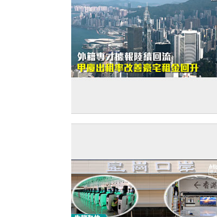
【打臉羅奇】外籍專才據報陸續回流 甲
租率改善豪宅租金回升