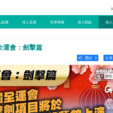
0
人點播
港人直播
有聲專欄
港人觀點
港人
全運會：劍擊篇
讚好
3
分享