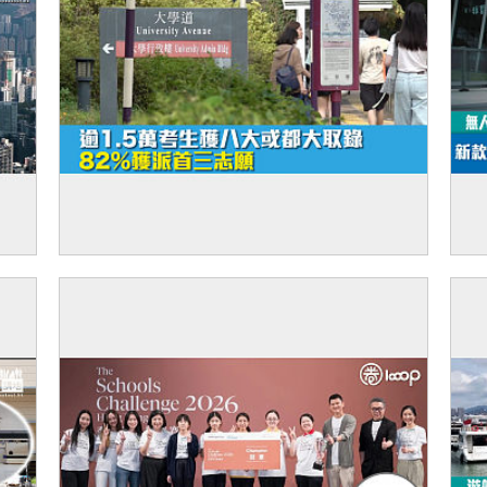
廈出
【JUPAS放榜】逾1.5萬考生獲八大或都大
【
取錄 82%獲派首三志願
來