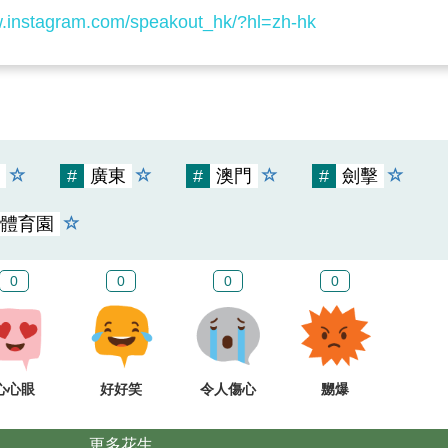
w.instagram.com/speakout_hk/?hl=zh-hk
#
廣東
#
澳門
#
劍擊
體育園
0
0
0
0
心心眼
好好笑
令人傷心
嬲爆
更多花生