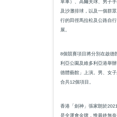
單車）、高爾夫球、男子手
及沙灘排球，以及一個群眾
行的田徑馬拉松及公路自行
展。
8個競賽項目將分別在啟德
利亞公園及維多利亞港舉辦
德體藝館」上演。男、女子
合共12個項目。
香港「劍神」張家朗於20
是全運會金牌，惟最終無奈