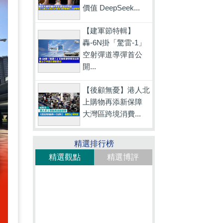
價值 DeepSeek...
【建軍節特輯】
轟-6N掛「驚雷-1」
空射彈道導彈首公
開...
【後顧無憂】港人北
上購物再添新保障
大灣區跨境消費...
精選排行榜
精選觀點
精選博評