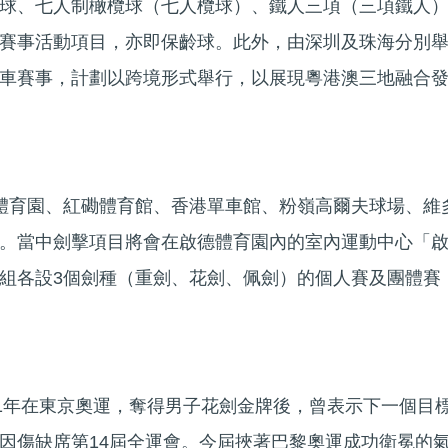
球、七人制橄欖球（七人欖球）、鐵人三項（三項鐵人
賽事活動項目，亦即保齡球。此外，由深圳及珠海分別
車賽事，計劃以跨境形式舉行，以展現粵港澳三地融合
體育園、紅磡體育館、香港單車館、粉嶺高爾夫球場、維
。當中劍擊項目將會在啟德體育園內的室內運動中心「
組各設3個劍種（重劍、花劍、佩劍）的個人賽及團體賽
21年在東京奧運，奪得男子花劍金牌後，曾表示下一個目
因傷缺席第14屆全運會。今屆挾著巴黎奧運成功衛冕的