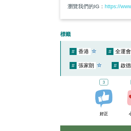
瀏覽我們的IG：
https://ww
標籤
#
香港
#
全運會
#
張家朗
#
啟德
3
好正