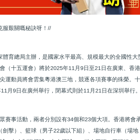
克服艱關嘅秘訣呀！//
家體育總局主辦，是國家水平最高、規模最大的全國性大
（十五運會）將於2025年11月9日至21日在廣東、香
尖運動員將會雲集粵港澳三地，競逐各項賽事的殊榮。
年11月9日在廣州舉行，閉幕式則於11月21日在深圳舉行
眾賽事活動，兩者分別設有34個和23個大項。香港將會
（劍擊）、籃球（男子22歲以下組）、場地自行車（場地