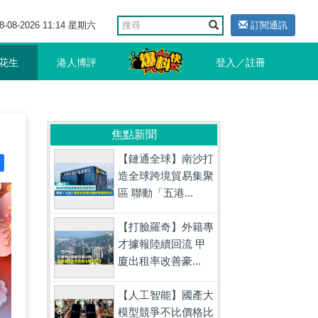
8-08-2026 11:14 星期六
訂閱通訊
花生
港人博評
登入／註冊
焦點新聞
【鏈通全球】南沙打
造全球跨境貿易集聚
區 聯動「五港...
【打臉羅奇】外籍專
才據報陸續回流 甲
廈出租率改善豪...
【人工智能】國產大
模型競爭不比價格比