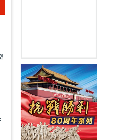
型
港
十
。
承