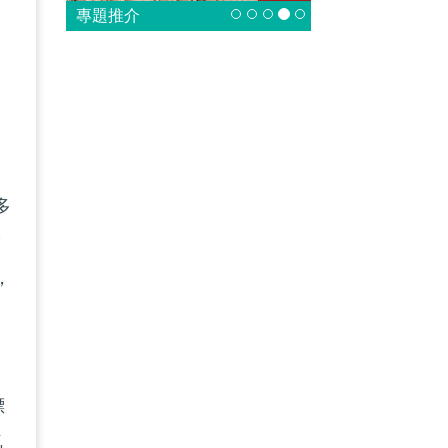
）
專題推介
舉
發
多
啟
，
標
氣