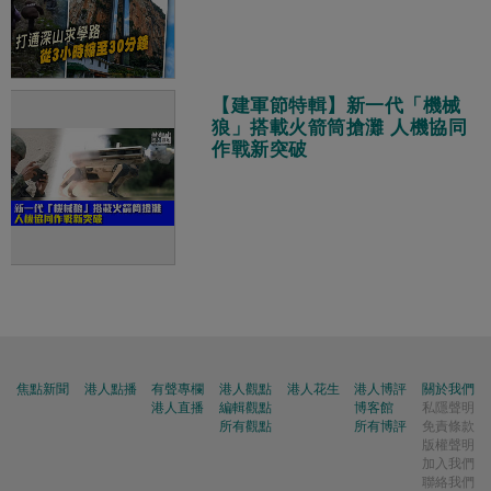
【建軍節特輯】新一代「機械
狼」搭載火箭筒搶灘 人機協同
作戰新突破
焦點新聞
港人點播
有聲專欄
港人觀點
港人花生
港人博評
關於我們
港人直播
編輯觀點
博客館
私隱聲明
所有觀點
所有博評
免責條款
版權聲明
加入我們
聯絡我們