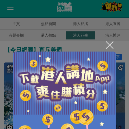
主頁
焦點新聞
港人點播
港人直播
有聲專欄
港人觀點
港人花生
港人博評
【今日網圖】直斥美霸
讚好
8
分享