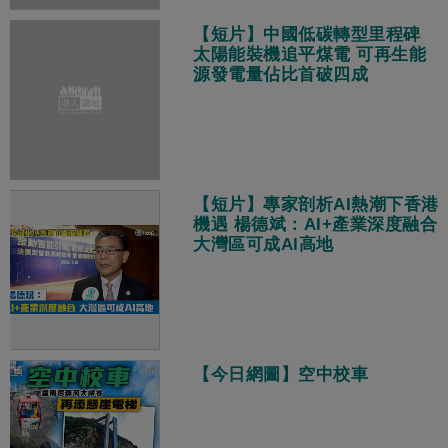
【短片】中國低碳轉型里程碑
太陽能裝機追平煤電 可再生能
源發電量佔比首破四成
【短片】專家剖析AI熱潮下香港
機遇 楊德斌：AI+產業深度融合
大灣區可成AI高地
【今日網圖】空中校車