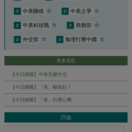
#
中美關係
#
中美之爭
#
中美科技戰
#
商務部
#
外交部
#
無理打壓中國
更多花生
【今日網圖】中泰音樂外交
【今日網圖】「美」輸唔起？
【今日網圖】「美」白費心機
評論