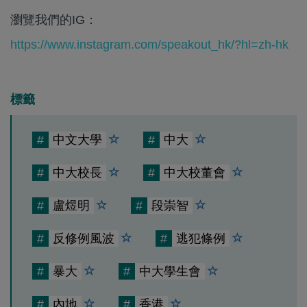
瀏覽我們的IG：
https://www.instagram.com/speakout_hk/?hl=zh-hk
標籤
#
中文大學
#
中大
#
中大校長
#
中大校董會
#
盧煜明
#
段崇智
#
反修例風波
#
逃犯條例
#
暴大
#
中大學生會
#
內地
#
香港