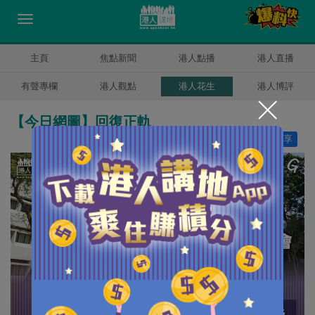
主頁
焦點新聞
港人點播
港人直播
有聲專欄
港人觀點
港人花生
港人博評
【今日網圖】回復正軌
讚好
11
分享