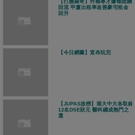
【打臉羅奇】外籍專才據報陸續
回流 甲廈出租率改善豪宅租金
回升
【今日網圖】宣布玩完
【JUPAS放榜】港大中大各取錄
12名DSE狀元 醫科續成熱門之
選