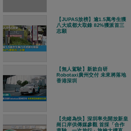
【JUPAS放榜】逾1.5萬考生獲
八大或都大取錄 82%獲派首三
志願
【無人駕駛】新款自研
Robotaxi廣州交付 未來將落地
香港深圳
【先睹為快】深圳率先開放新皇
崗口岸供傳媒參觀 首採「合作
查驗、一次放行」旅檢大樓直連