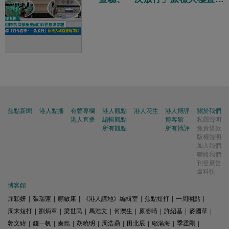
地鐵站
焦點新聞
港人點播
有聲專欄
港人觀點
港人花生
港人博評
關於我們
港人直播
編輯觀點
博客館
私隱聲明
所有觀點
所有博評
免責條款
版權聲明
加入我們
聯絡我們
刊登廣告
爆料快
博客館
屈穎妍
|
張瑞蓮
|
顧敏康
|
《港人講地》編輯室
|
焦點短打
|
一周圈點
|
周末短打
|
劉炳章
|
梁世民
|
馬浩文
|
何濼生
|
原姿晴
|
許紹基
|
麥國華
|
郭文緯
|
錢一帆
|
秦島
|
胡曉明
|
周浩鼎
|
田北辰
|
鄔滿海
|
季霆剛
|