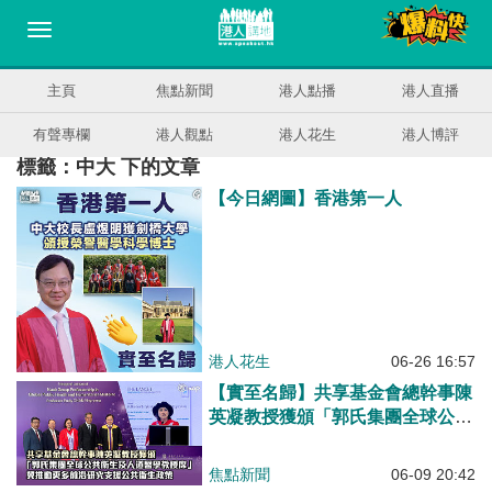
主頁
焦點新聞
港人點播
港人直播
有聲專欄
港人觀點
港人花生
港人博評
標籤：中大 下的文章
【今日網圖】香港第一人
港人花生
06-26 16:57
【實至名歸】共享基金會總幹事陳
英凝教授獲頒「郭氏集團全球公共
衞生及人道醫學教授席」：冀推動
更多前沿研究支援公共衞生政策
焦點新聞
06-09 20:42