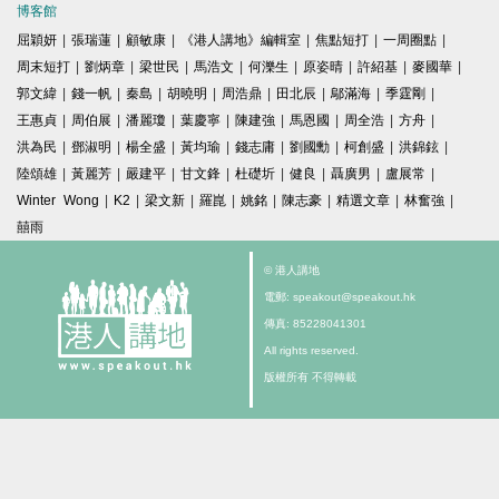
博客館
屈穎妍
|
張瑞蓮
|
顧敏康
|
《港人講地》編輯室
|
焦點短打
|
一周圈點
|
周末短打
|
劉炳章
|
梁世民
|
馬浩文
|
何濼生
|
原姿晴
|
許紹基
|
麥國華
|
郭文緯
|
錢一帆
|
秦島
|
胡曉明
|
周浩鼎
|
田北辰
|
鄔滿海
|
季霆剛
|
王惠貞
|
周伯展
|
潘麗瓊
|
葉慶寧
|
陳建強
|
馬恩國
|
周全浩
|
方舟
|
洪為民
|
鄧淑明
|
楊全盛
|
黃均瑜
|
錢志庸
|
劉國勳
|
柯創盛
|
洪錦鉉
|
陸頌雄
|
黃麗芳
|
嚴建平
|
甘文鋒
|
杜礎圻
|
健良
|
聶廣男
|
盧展常
|
Winter Wong
|
K2
|
梁文新
|
羅崑
|
姚銘
|
陳志豪
|
精選文章
|
林奮強
|
囍雨
© 港人講地
電郵: speakout@speakout.hk
傳真: 85228041301
All rights reserved.
版權所有 不得轉載