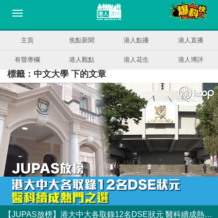
主頁
焦點新聞
港人點播
港人直播
有聲專欄
港人觀點
港人花生
港人博評
標籤：中文大學 下的文章
【JUPAS放榜】港大中大各取錄12名DSE狀元 醫科續成熱門之選