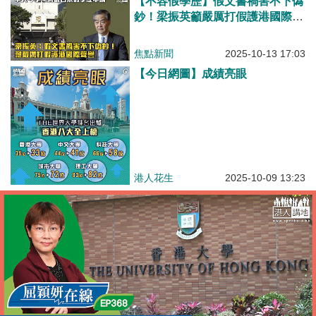
【不容假學歷】假文書禍害不下偽
鈔！梁振英籲嚴厲打假護港國際聲
譽
焦點新聞
2025-10-13 17:03
【今日網圖】成績亮眼
港人花生
2025-10-09 13:23