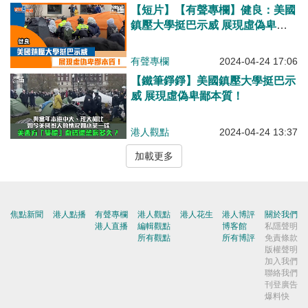
【短片】【有聲專欄】健良：美國
鎮壓大學挺巴示威 展現虛偽卑鄙
本質！
有聲專欄
2024-04-24 17:06
【鐵筆錚錚】美國鎮壓大學挺巴示
威 展現虛偽卑鄙本質！
港人觀點
2024-04-24 13:37
加載更多
焦點新聞
港人點播
有聲專欄
港人觀點
港人花生
港人博評
關於我們
港人直播
編輯觀點
博客館
私隱聲明
所有觀點
所有博評
免責條款
版權聲明
加入我們
聯絡我們
刊登廣告
爆料快