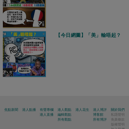
【今日網圖】「美」輸唔起？
焦點新聞
港人點播
有聲專欄
港人觀點
港人花生
港人博評
關於我們
港人直播
編輯觀點
博客館
私隱聲明
所有觀點
所有博評
免責條款
版權聲明