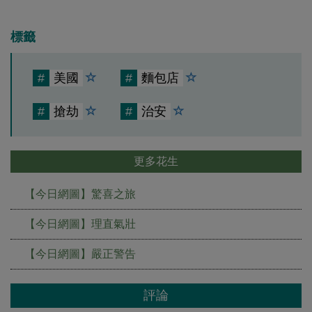
標籤
#
美國
#
麵包店
#
搶劫
#
治安
更多花生
【今日網圖】驚喜之旅
【今日網圖】理直氣壯
【今日網圖】嚴正警告
評論