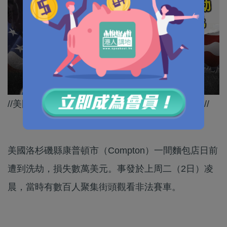
//美國嘅治安咁差，呢啲就係佢哋口中民主自由？//
美國洛杉磯縣康普頓市（Compton）一間麵包店日前
遭到洗劫，損失數萬美元。事發於上周二（2日）凌
晨，當時有數百人聚集街頭觀看非法賽車。