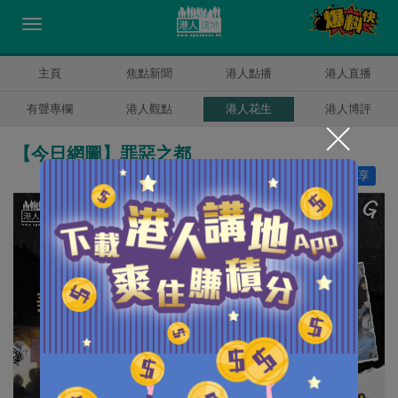
主頁
焦點新聞
港人點播
港人直播
有聲專欄
港人觀點
港人花生
港人博評
【今日網圖】罪惡之都
讚好
11
分享