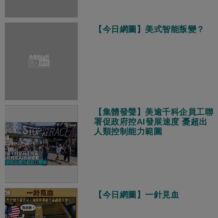
【今日網圖】美式智能叛變？
【集體發聲】美逾千科企員工聯
署促政府控AI發展速度 憂超出
人類控制能力範圍
【今日網圖】一針見血