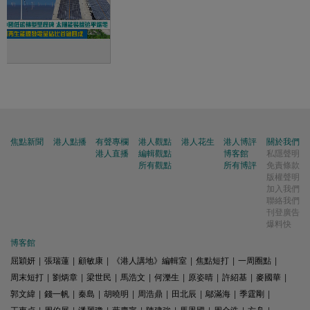
焦點新聞
港人點播
有聲專欄
港人觀點
港人花生
港人博評
關於我們
港人直播
編輯觀點
博客館
私隱聲明
所有觀點
所有博評
免責條款
版權聲明
加入我們
聯絡我們
刊登廣告
爆料快
博客館
屈穎妍
|
張瑞蓮
|
顧敏康
|
《港人講地》編輯室
|
焦點短打
|
一周圈點
|
周末短打
|
劉炳章
|
梁世民
|
馬浩文
|
何濼生
|
原姿晴
|
許紹基
|
麥國華
|
郭文緯
|
錢一帆
|
秦島
|
胡曉明
|
周浩鼎
|
田北辰
|
鄔滿海
|
季霆剛
|