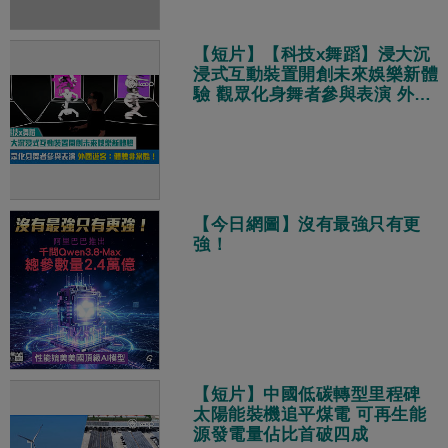
【短片】【科技x舞蹈】浸大沉
浸式互動裝置開創未來娛樂新體
驗 觀眾化身舞者參與表演 外國
遊客：體驗非常酷！
【今日網圖】沒有最強只有更
強！
【短片】中國低碳轉型里程碑
太陽能裝機追平煤電 可再生能
源發電量佔比首破四成