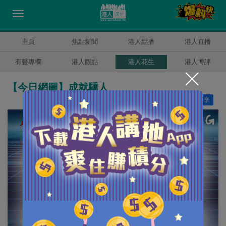
主頁
焦點新聞
港人點播
港人直播
有聲專欄
港人觀點
港人花生
港人博評
【今日網圖】成就驕人
讚好
7
分享