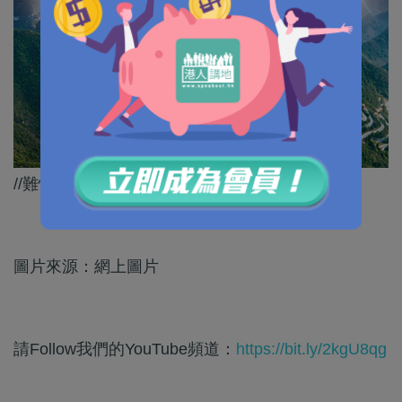
//難怪某啲國家咁驚中國建設科技強國啦！//
圖片來源：網上圖片
請Follow我們的YouTube頻道：
https://bit.ly/2kgU8qg