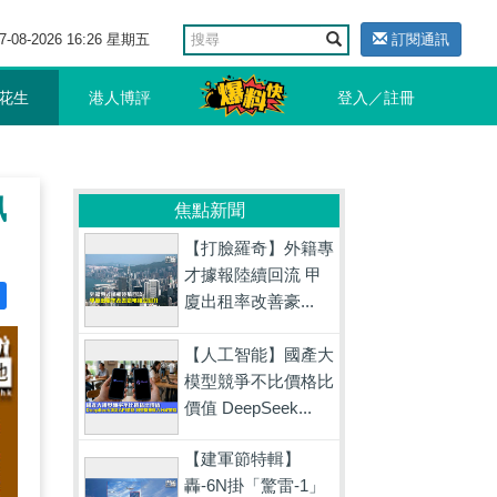
7-08-2026 16:26 星期五
訂閱通訊
花生
港人博評
登入／註冊
佩
焦點新聞
【打臉羅奇】外籍專
才據報陸續回流 甲
廈出租率改善豪...
【人工智能】國產大
模型競爭不比價格比
價值 DeepSeek...
【建軍節特輯】
轟-6N掛「驚雷-1」