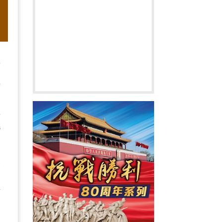
並
反
海
可
灣
悖
的
捍