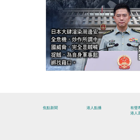
【今日網圖】堅決反對
焦點新聞
港人點播
有聲
港人