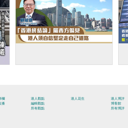
【短片】【有聲專欄】顧敏康：「香港終結
【
論」屬西方偏見 港人須自信堅定走自己道路
專欄
港人觀點
港人花生
港人博評
直播
編輯觀點
博客館
所有觀點
所有博評