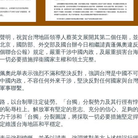
聲明，祝賀台灣地區領導人蔡英文展開其第二個任期，
北京，國防部、外交部及國台辦今日相繼譴責蓬佩奧違
個聯合公報》規定，嚴重干涉中國內政，及嚴重損害台
一切必要措施捍衞國家主權和領土完整。
佩奧此舉表示強烈不滿和堅決反對，強調台灣是中國不
中國內政，不容任何外來干涉，堅決反對任何國家與台
軍事聯繫。
路，以台制華注定徒勞。「台獨」分裂勢力及其行徑有
的恥辱柱上。解放軍有堅定的意志、充分的信心、足夠
力干涉和「台獨」分裂圖謀，將採取一切必要措施堅定
定維護台海地區和平穩定。