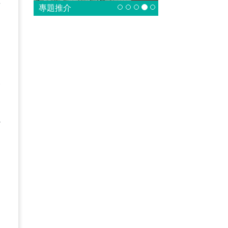
徑
專題推介
，
，
公
曉
關
和