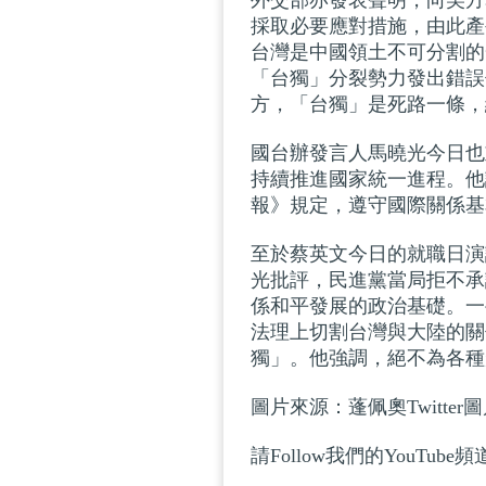
外交部亦發表聲明，向美方
採取必要應對措施，由此產
台灣是中國領土不可分割的
「台獨」分裂勢力發出錯誤
方，「台獨」是死路一條，
國台辦發言人馬曉光今日也
持續推進國家統一進程。他
報》規定，遵守國際關係基
至於蔡英文今日的就職日演
光批評，民進黨當局拒不承
係和平發展的政治基礎。一
法理上切割台灣與大陸的關
獨」。他強調，絕不為各種
圖片來源：蓬佩奧Twitt
請Follow我們的YouTube