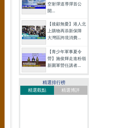
空射彈道導彈首公
開...
【後顧無憂】港人北
上購物再添新保障
大灣區跨境消費...
【青少年軍事夏令
營】施俊輝走進粉嶺
新圍軍營任講者...
精選排行榜
精選觀點
精選博評