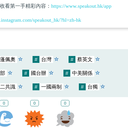
收看第一手精彩內容：
https://www.speakout.hk/app
.instagram.com/speakout_hk/?hl=zh-hk
蓬佩奧
#
台灣
#
蔡英文
部
#
國台辦
#
中美關係
二共識
#
一國兩制
#
台獨
0
0
0