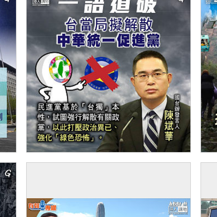
【今日網圖】一語道破
【