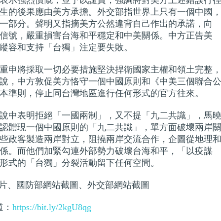
表示強烈憤慨，並予以譴責，強調將對美方上述錯誤行
生的後果應由美方承擔。外交部指世界上只有一個中國
一部分。聲明又指摘美方公然違背自己作出的承諾，向
信號，嚴重損害台海和平穩定和中美關係。中方正告美
縱容和支持「台獨」注定要失敗。
重申將採取一切必要措施堅決捍衛國家主權和領土完整
說，中方敦促美方恪守一個中國原則和《中美三個聯合
本準則，停止同台灣地區進行任何形式的官方往來。
說中表明拒絕「一國兩制」，又不提「九二共識」，馬
認體現一個中國原則的「九二共識」，單方面破壞兩岸
些政客製造兩岸對立，阻撓兩岸交流合作，企圖從地理
係。而他們加緊勾連外部勢力破壞台海和平，「以疫謀
形式的「台獨」分裂活動留下任何空間。
er圖片、國防部網站截圖、外交部網站截圖
頻道：
https://bit.ly/2kgU8qg