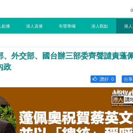
0
人點播
港人直播
有聲專欄
港人觀點
港人
部、外交部、國台辦三部委齊聲譴責蓬
內政
讚好
0
分享