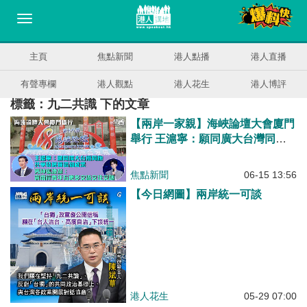
主頁
焦點新聞
港人點播
港人直播
有聲專欄
港人觀點
港人花生
港人博評
標籤：九二共識 下的文章
【兩岸一家親】海峽論壇大會廈門
舉行 王滬寧：願同廣大台灣同胞
共享發展機遇和成果 大陸男神張
凌赫：冀兩岸青年有更多交流交往
焦點新聞
06-15 13:56
交融
【今日網圖】兩岸統一可談
港人花生
05-29 07:00