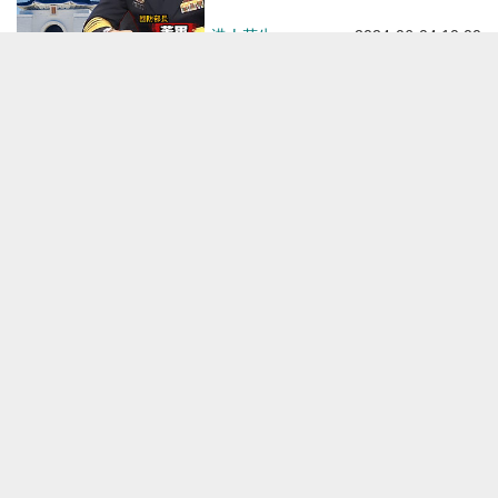
港人花生
2024-06-04 10:00
【今日網圖】「台獨」＝死路
港人花生
2024-05-28 16:00
【反對「台獨」】狠批賴清德大肆
宣揚分裂謬論 國台辦：不管誰當
權都阻擋不了祖國終將統一的歷史
大勢
焦點新聞
2024-05-20 18:12
【短片】【有聲專欄】周末短打：
「習馬二會」意義大啟示深 警告
「外力」勿興風作浪
有聲專欄
2024-04-13 12:30
【今日網圖】血脈相連