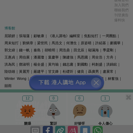
版權聲明
加入我們
聯絡我們
刊登廣告
爆料快
博客館
屈穎妍
|
張瑞蓮
|
顧敏康
|
《港人講地》編輯室
|
焦點短打
|
一周圈點
|
周末短打
|
劉炳章
|
梁世民
|
馬浩文
|
何濼生
|
原姿晴
|
許紹基
|
麥國華
|
郭文緯
|
錢一帆
|
秦島
|
胡曉明
|
周浩鼎
|
田北辰
|
鄔滿海
|
季霆剛
|
王惠貞
|
周伯展
|
潘麗瓊
|
葉慶寧
|
陳建強
|
馬恩國
|
周全浩
|
方舟
|
洪為民
|
鄧淑明
|
楊全盛
|
黃均瑜
|
錢志庸
|
劉國勳
|
柯創盛
|
洪錦鉉
|
陸頌雄
|
黃麗芳
|
嚴建平
|
甘文鋒
|
杜礎圻
|
健良
|
聶廣男
|
盧展常
|
Winter Wong
|
K2
|
梁文新
|
羅崑
|
姚銘
|
陳志豪
|
精選文章
|
林奮強
|
囍雨
© 港人講地
12
0
0
1
電郵: speakout@speakout.hk
傳真: 85228041301
All rights reserved.
嬲爆
驚訝
好慘呀
令人傷心
版權所有 不得轉載