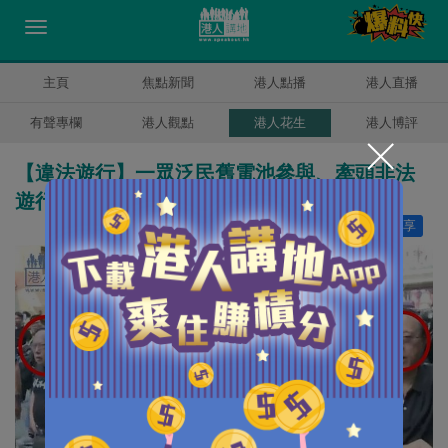
主頁
焦點新聞
港人點播
港人直播
有聲專欄
港人觀點
港人花生
港人博評
【違法遊行】一眾泛民舊電池參與、牽頭非法
遊行
讚好
13
分享