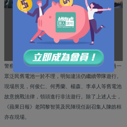
警察昨日已經就銅鑼灣遊行發出反對通知書，不過一
眾泛民舊電池一於不理，明知違法仍繼續帶隊遊行。
現場所見，何俊仁、何秀蘭、楊森、李卓人等舊電池
故意挑戰法律，領頭進行非法遊行。除了上述人士，
《蘋果日報》老闆黎智英及民陣現任副召集人陳皓桓
亦在現場。