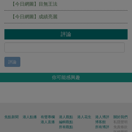
【今日網圖】目無王法
【今日網圖】成績亮麗
評論
評論
你可能感興趣
焦點新聞
港人點播
有聲專欄
港人觀點
港人花生
港人博評
關於我們
港人直播
編輯觀點
博客館
私隱聲明
所有觀點
所有博評
免責條款