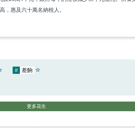
高，惠及六十萬名納稅人。
#
差餉
更多花生