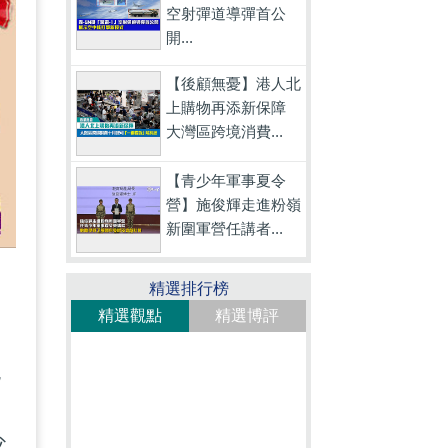
空射彈道導彈首公
開...
【後顧無憂】港人北
上購物再添新保障
大灣區跨境消費...
【青少年軍事夏令
營】施俊輝走進粉嶺
新圍軍營任講者...
精選排行榜
精選觀點
精選博評
免
增
父