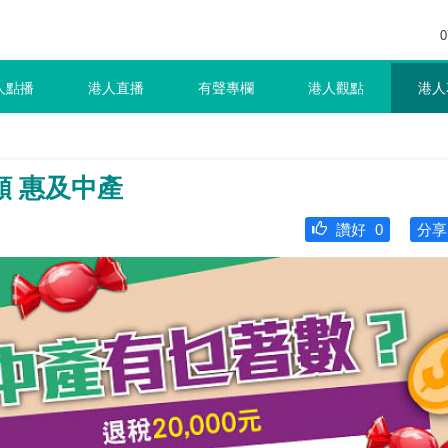
0
人點播
港人直播
有聲專欄
港人觀點
港人
 惠及中產
讚好
0
分享