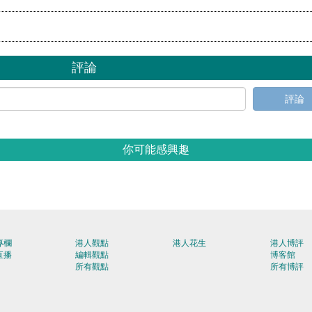
評論
評論
你可能感興趣
專欄
港人觀點
港人花生
港人博評
直播
編輯觀點
博客館
所有觀點
所有博評