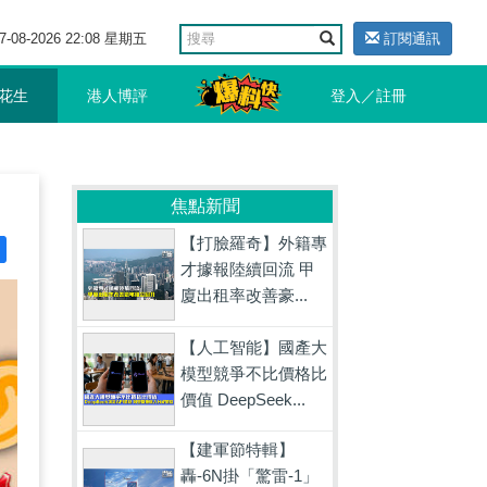
7-08-2026 22:08 星期五
訂閱通訊
花生
港人博評
登入／註冊
焦點新聞
【打臉羅奇】外籍專
才據報陸續回流 甲
廈出租率改善豪...
【人工智能】國產大
模型競爭不比價格比
價值 DeepSeek...
【建軍節特輯】
轟-6N掛「驚雷-1」