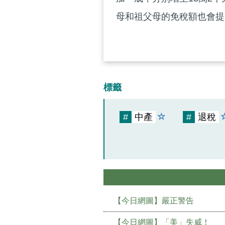
母和祖父母的免稅額也會提
標籤
#
中產
#
退稅
【今日網圖】嚴正警告
【今日網圖】「美」失威！