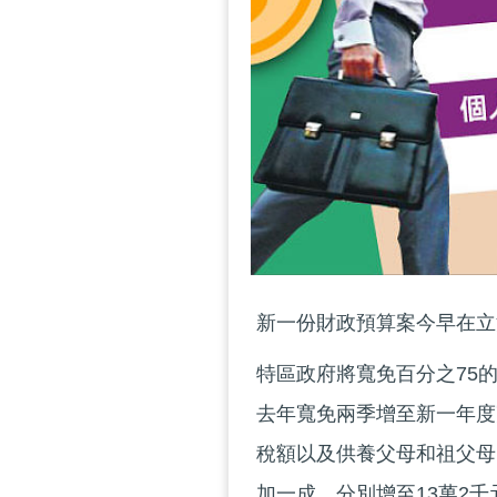
新一份財政預算案今早在立
特區政府將寬免百分之75
去年寬免兩季增至新一年度
稅額以及供養父母和祖父母
加一成，分別增至13萬2