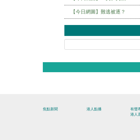
【今日網圖】難逃被逐？
焦點新聞
港人點播
有聲
港人