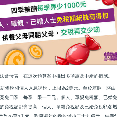
法會發表，在這次預算案中推出多項惠及中產的措施。
的薪俸稅和個人入息課稅，上限為2萬元。至於差餉，將由
寬免四季，每季上限一千元。個人、單親免稅額、已婚
的免稅額都會提高。個人、單親免稅額及已婚免稅額各
千元及26萬4千元，政府每年的稅收減少二十九億元。供養