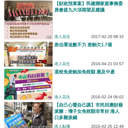
【財政預算案】民建聯家庭事務委
員會提九大項期望及建議
港人花生
2017-02-20 08:15
差估署追數不力 差餉欠1.7億
港人花生
2016-04-21 03:57
退稅免差餉加免稅額 惠及中產
港人花生
2016-02-24 06:02
【自己心聲自己講】市民回應財爺
派糖：增子女免稅額非常好 港人
口多難派錢
港人點播
2015-02-25 12:48