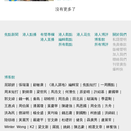
沒有更多了
焦點新聞
港人點播
有聲專欄
港人觀點
港人花生
港人博評
關於我們
港人直播
編輯觀點
博客館
私隱聲明
所有觀點
所有博評
免責條款
版權聲明
加入我們
聯絡我們
刊登廣告
爆料快
博客館
屈穎妍
|
張瑞蓮
|
顧敏康
|
《港人講地》編輯室
|
焦點短打
|
一周圈點
|
周末短打
|
劉炳章
|
梁世民
|
馬浩文
|
何濼生
|
原姿晴
|
許紹基
|
麥國華
|
郭文緯
|
錢一帆
|
秦島
|
胡曉明
|
周浩鼎
|
田北辰
|
鄔滿海
|
季霆剛
|
王惠貞
|
周伯展
|
潘麗瓊
|
葉慶寧
|
陳建強
|
馬恩國
|
周全浩
|
方舟
|
洪為民
|
鄧淑明
|
楊全盛
|
黃均瑜
|
錢志庸
|
劉國勳
|
柯創盛
|
洪錦鉉
|
陸頌雄
|
黃麗芳
|
嚴建平
|
甘文鋒
|
杜礎圻
|
健良
|
聶廣男
|
盧展常
|
Winter Wong
|
K2
|
梁文新
|
羅崑
|
姚銘
|
陳志豪
|
精選文章
|
林奮強
|