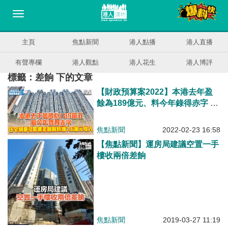
主頁
焦點新聞
港人點播
港人直播
有聲專欄
港人觀點
港人花生
港人博評
標籤：差餉 下的文章
【財政預算案2022】本港去年盈
餘為189億元、料今年錄得赤字 住
宅物業引累進差餉制、料增7.6億
元收入
焦點新聞
2022-02-23 16:58
【焦點新聞】運房局建議空置一手
樓收兩倍差餉
焦點新聞
2019-03-27 11:19