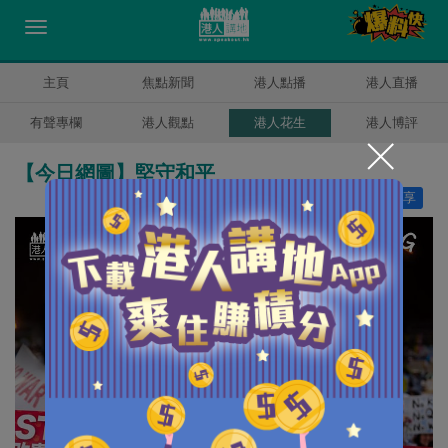
主頁
焦點新聞
港人點播
港人直播
有聲專欄
港人觀點
港人花生
港人博評
【今日網圖】堅守和平
讚好
50
分享