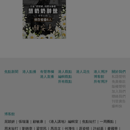
焦點新聞
港人點播
有聲專欄
港人觀點
港人花生
港人博評
關於我們
港人直播
編輯觀點
博客館
私隱聲明
所有觀點
所有博評
免責條款
版權聲明
加入我們
聯絡我們
刊登廣告
爆料快
博客館
屈穎妍
|
張瑞蓮
|
顧敏康
|
《港人講地》編輯室
|
焦點短打
|
一周圈點
|
周末短打
|
劉炳章
|
梁世民
|
馬浩文
|
何濼生
|
原姿晴
|
許紹基
|
麥國華
|