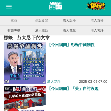
主頁
焦點新聞
港人點播
港人直播
有聲專欄
港人觀點
港人花生
港人博評
標籤：芬太尼 下的文章
【今日網圖】彰顯中國韌性
港人花生
2025-03-09 07:00
【今日網圖】「美」自討沒趣