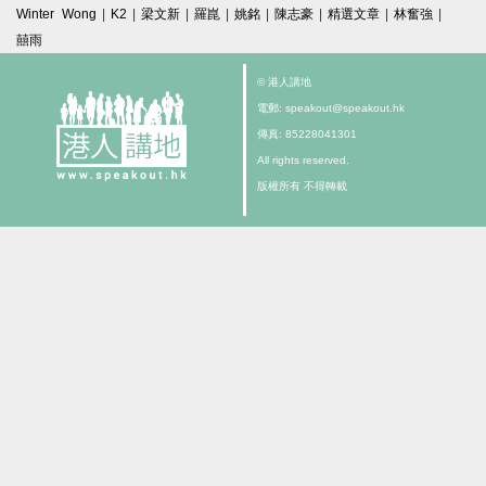
Winter Wong
|
K2
|
梁文新
|
羅崑
|
姚銘
|
陳志豪
|
精選文章
|
林奮強
|
囍雨
© 港人講地
電郵: speakout@speakout.hk
傳真: 85228041301
All rights reserved.
版權所有 不得轉載