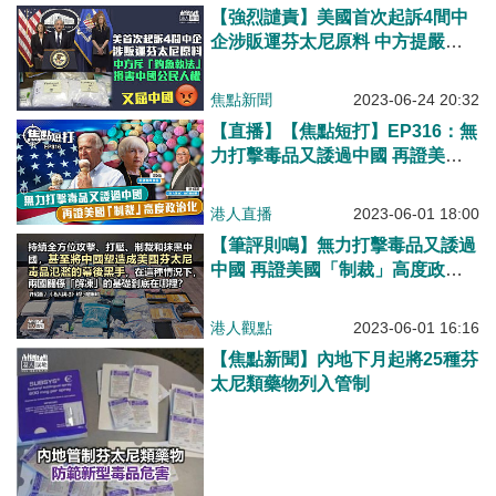
【強烈譴責】美國首次起訴4間中
企涉販運芬太尼原料 中方提嚴正
交涉斥「釣魚執法」誘捕中國公民
焦點新聞
2023-06-24 20:32
【直播】【焦點短打】EP316：無
力打擊毒品又諉過中國 再證美國
「制裁」高度政治化
港人直播
2023-06-01 18:00
【筆評則鳴】無力打擊毒品又諉過
中國 再證美國「制裁」高度政治
化
港人觀點
2023-06-01 16:16
【焦點新聞】內地下月起將25種芬
太尼類藥物列入管制