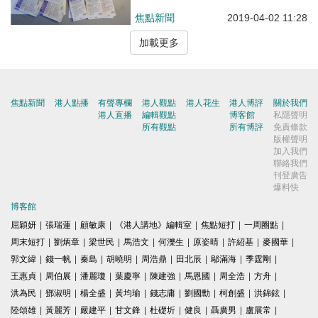
焦點新聞
2019-04-02 11:28
加載更多
焦點新聞
港人點播
有聲專欄
港人觀點
港人花生
港人博評
關於我們
港人直播
編輯觀點
博客館
私隱聲明
所有觀點
所有博評
免責條款
版權聲明
加入我們
聯絡我們
刊登廣告
爆料快
博客館
屈穎妍
|
張瑞蓮
|
顧敏康
|
《港人講地》編輯室
|
焦點短打
|
一周圈點
|
周末短打
|
劉炳章
|
梁世民
|
馬浩文
|
何濼生
|
原姿晴
|
許紹基
|
麥國華
|
郭文緯
|
錢一帆
|
秦島
|
胡曉明
|
周浩鼎
|
田北辰
|
鄔滿海
|
季霆剛
|
王惠貞
|
周伯展
|
潘麗瓊
|
葉慶寧
|
陳建強
|
馬恩國
|
周全浩
|
方舟
|
洪為民
|
鄧淑明
|
楊全盛
|
黃均瑜
|
錢志庸
|
劉國勳
|
柯創盛
|
洪錦鉉
|
陸頌雄
|
黃麗芳
|
嚴建平
|
甘文鋒
|
杜礎圻
|
健良
|
聶廣男
|
盧展常
|