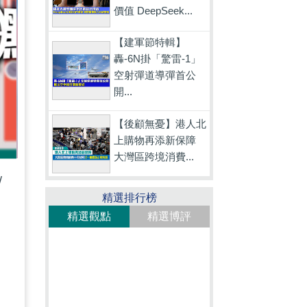
價值 DeepSeek...
【建軍節特輯】
轟-6N掛「驚雷-1」
空射彈道導彈首公
開...
【後顧無憂】港人北
上購物再添新保障
大灣區跨境消費...
/
精選排行榜
精選觀點
精選博評