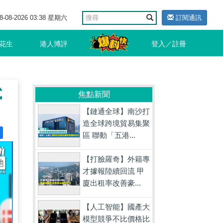
8-08-2026 03:38 星期六
訂閱通訊
花生
港人博評
登入／註冊
試
焦點新聞
【鏈通全球】南沙打
造全球跨境貿易集聚
區 聯動「五港...
【打臉羅奇】外籍專
才據報陸續回流 甲
廈出租率改善豪...
【人工智能】國產大
模型競爭不比價格比