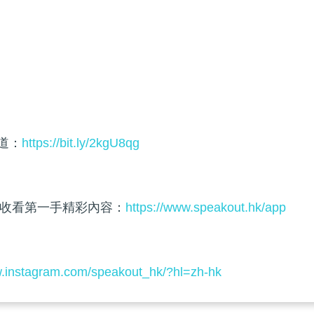
頻道：
https://bit.ly/2kgU8qg
收看第一手精彩內容：
https://www.speakout.hk/app
w.instagram.com/speakout_hk/?hl=zh-hk