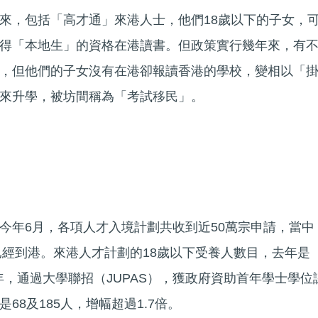
來，包括「高才通」來港人士，他們18歲以下的子女，
得「本地生」的資格在港讀書。但政策實行幾年來，有
，但他們的子女沒有在港卻報讀香港的學校，變相以「
來升學，被坊間稱為「考試移民」。
今年6月，各項人才入境計劃共收到近50萬宗申請，當中
人已經到港。來港人才計劃的18歲以下受養人數目，去年是
年，通過大學聯招（JUPAS），獲政府資助首年學士學位
68及185人，增幅超過1.7倍。