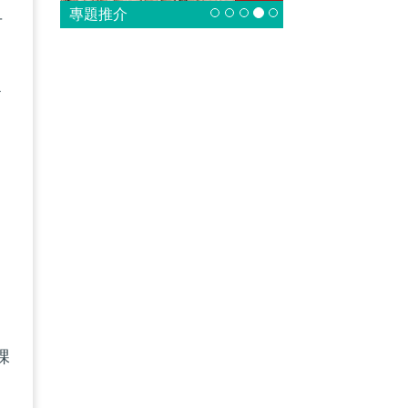
專題推介
可
不
掛
課