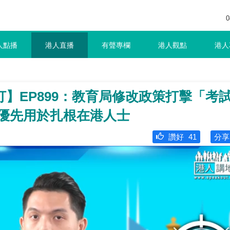
0
人點播
港人直播
有聲專欄
港人觀點
港人
】EP899：教育局修改政策打擊「考
須優先用於扎根在港人士
讚好
41
分享