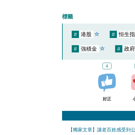
標籤
#
港股
#
恒生指
#
強積金
#
政府
4
好正
【獨家文章】讓老百姓感受到