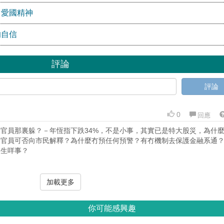
」愛國精神
的自信
評論
評論
0
回應
官員那裏躲？－年恆指下跌34%，不是小事，其實已是特大股災，為什
金官員可否向市民解釋？為什麼冇預任何預警？有冇機制去保護金融系通
發生咩事？
加載更多
你可能感興趣