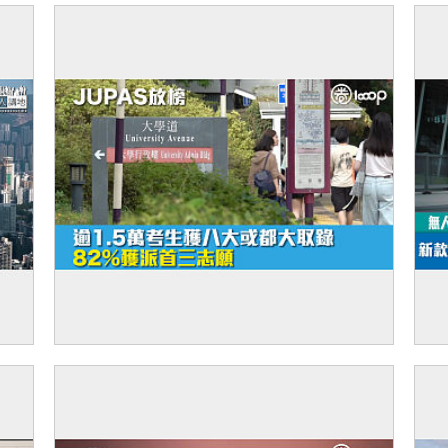
廈出
【JUPAS放榜】逾1.5萬考生獲八大或都大
【
取錄 82%獲派首三志願
來