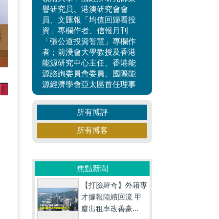
譽研究員、港澳研究會會
員、文匯報「均值回歸看投
資」專欄作者、信報月刊
「張公道投資智慧」專欄作
者；前浸會大學教授及香港
能源研究中心主任、香港能
源諮詢委員會委員、國際能
源經濟學會亞太區首任理事
所有博評
所有博客
焦點新聞
。
【打臉羅奇】外籍專
才據報陸續回流 甲
廈出租率改善豪...