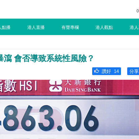
0
人點播
港人直播
有聲專欄
港人觀點
港人
暴瀉 會否導致系統性風險？
讚好
14
分享