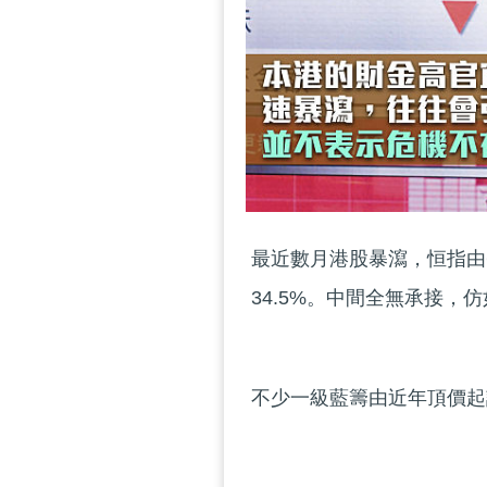
最近數月港股暴瀉，恒指由6月
34.5%。中間全無承接，
不少一級藍籌由近年頂價起