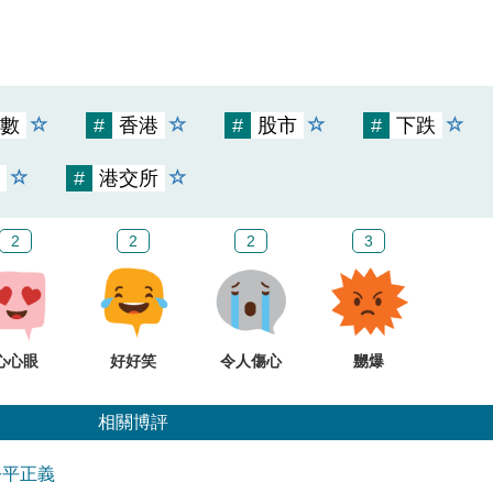
數
#
香港
#
股市
#
下跌
#
港交所
2
2
2
3
心心眼
好好笑
令人傷心
嬲爆
相關博評
公平正義