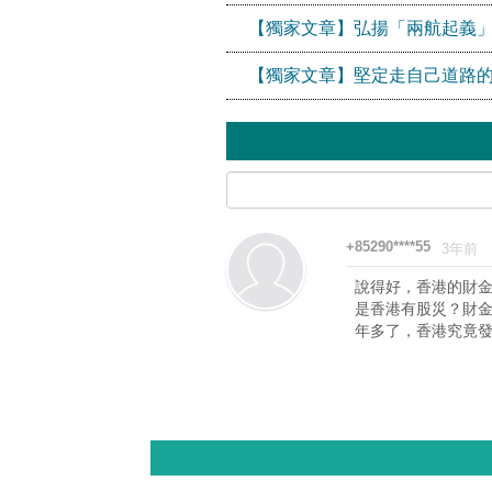
【獨家文章】弘揚「兩航起義
【獨家文章】堅定走自己道路
+85290****55
3年前
說得好，香港的財金
是香港有股災？財
年多了，香港究竟