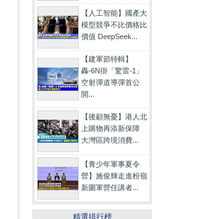
重
【人工智能】國產大
模型競爭不比價格比
價值 DeepSeek...
【建軍節特輯】
轟-6N掛「驚雷-1」
空射彈道導彈首公
開...
價
【後顧無憂】港人北
上購物再添新保障
呆
大灣區跨境消費...
【青少年軍事夏令
營】施俊輝走進粉嶺
新圍軍營任講者...
戶
精選排行榜