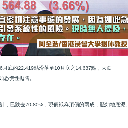
底的22,419點滑落至10月底之14,687點，大跌
仿如恐慌性拋售。
計，已跌去70-80%，現價衹為頂價的兩成，賤如地底泥