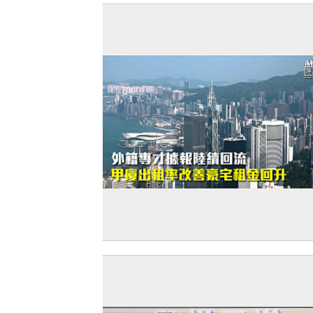
【打臉羅奇】外籍專才據報陸續回流 甲
租率改善豪宅租金回升