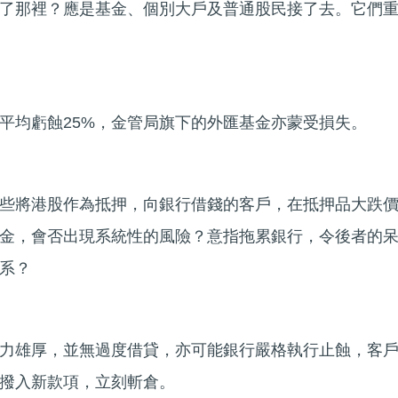
了那裡？應是基金、個別大戶及普通股民接了去。它們
平均虧蝕25%，金管局旗下的外匯基金亦蒙受損失。
些將港股作為抵押，向銀行借錢的客戶，在抵押品大跌
金，會否出現系統性的風險？意指拖累銀行，令後者的
系？
力雄厚，並無過度借貸，亦可能銀行嚴格執行止蝕，客
撥入新款項，立刻斬倉。