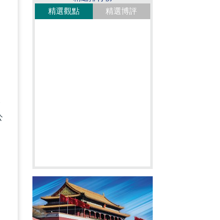
精選觀點
精選博評
發
股
公