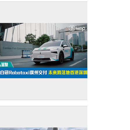
無人駕駛】新款自研Robotaxi廣州交付 未
將落地香港深圳