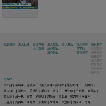
焦點新聞
港人點播
有聲專欄
港人觀點
港人花生
港人博評
關於我們
港人直播
編輯觀點
博客館
私隱聲明
所有觀點
所有博評
免責條款
版權聲明
加入我們
聯絡我們
刊登廣告
爆料快
博客館
屈穎妍
|
張瑞蓮
|
顧敏康
|
《港人講地》編輯室
|
焦點短打
|
一周圈點
|
周末短打
|
劉炳章
|
梁世民
|
馬浩文
|
何濼生
|
原姿晴
|
許紹基
|
麥國華
|
郭文緯
|
錢一帆
|
秦島
|
胡曉明
|
周浩鼎
|
田北辰
|
鄔滿海
|
季霆剛
|
王惠貞
|
周伯展
|
潘麗瓊
|
葉慶寧
|
陳建強
|
馬恩國
|
周全浩
|
方舟
|