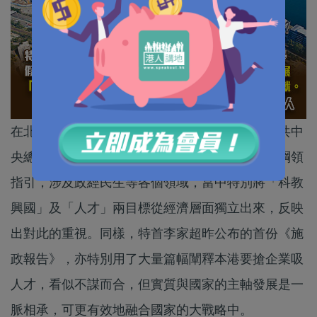
在北京舉行的中共「二十大」會議已屆尾聲，中共中
央總書記習近平就治國理念及路向提出了明確的綱領
指引，涉及政經民生等各個領域，當中特別將「科教
興國」及「人才」兩目標從經濟層面獨立出來，反映
出對此的重視。同樣，特首李家超昨公布的首份《施
政報告》，亦特別用了大量篇幅闡釋本港要搶企業吸
人才，看似不謀而合，但實質與國家的主軸發展是一
脈相承，可更有效地融合國家的大戰略中。