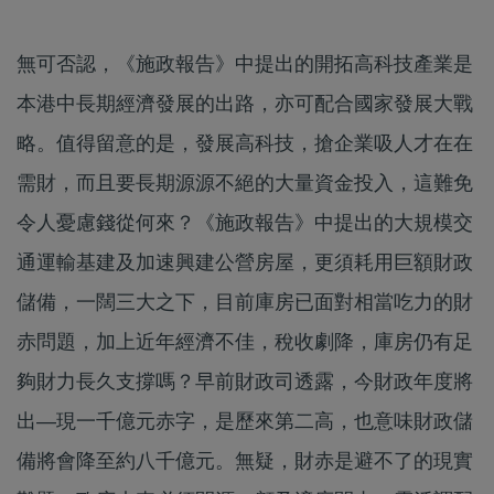
無可否認，《施政報告》中提出的開拓高科技產業是
本港中長期經濟發展的出路，亦可配合國家發展大戰
略。值得留意的是，發展高科技，搶企業吸人才在在
需財，而且要長期源源不絕的大量資金投入，這難免
令人憂慮錢從何來？《施政報告》中提出的大規模交
通運輸基建及加速興建公營房屋，更須耗用巨額財政
儲備，一闊三大之下，目前庫房已面對相當吃力的財
赤問題，加上近年經濟不佳，稅收劇降，庫房仍有足
夠財力長久支撐嗎？早前財政司透露，今財政年度將
出—現一千億元赤字，是歷來第二高，也意味財政儲
備將會降至約八千億元。無疑，財赤是避不了的現實