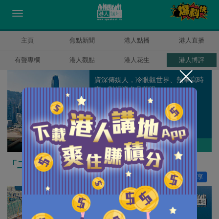
主頁
焦點新聞
港人點播
港人直播
有聲專欄
港人觀點
港人花生
港人博評
資深傳媒人，冷眼觀世界、熱筆寫時
事，對經濟尤具慧眼。
錢一帆
作者其他博評
「二十大」高舉科技興國 香港一脈相承配合
讚好
51
分享