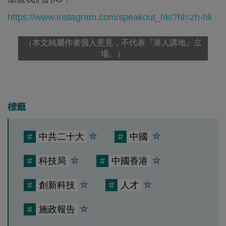
https://www.instagram.com/speakout_hk/?hl=zh-hk
（本文純屬作者個人意見，不代表『港人講地』立
場。）
標籤
#
中共二十大
#
中國
#
科技局
#
中國香港
#
創新科技
#
人才
#
施政報告