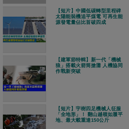
【短片】中國低碳轉型里程碑
太陽能裝機追平煤電 可再生能
源發電量佔比首破四成
【建軍節特輯】新一代「機械
狼」搭載火箭筒搶灘 人機協同
作戰新突破
【短片】宇樹四足機械人征服
「全地形」！ 翻山越嶺如履平
地、最大載重達150公斤