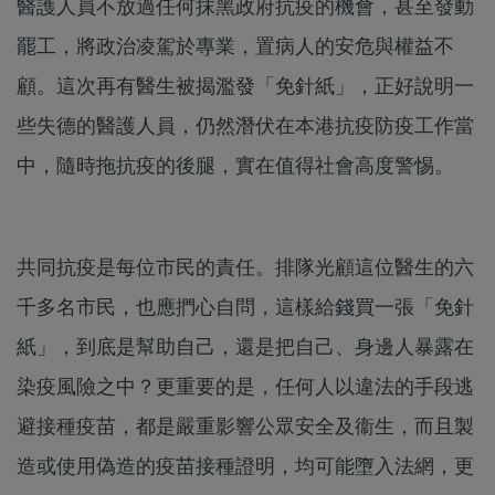
醫護人員不放過任何抹黑政府抗疫的機會，甚至發動
罷工，將政治凌駕於專業，置病人的安危與權益不
顧。這次再有醫生被揭濫發「免針紙」，正好說明一
些失德的醫護人員，仍然潛伏在本港抗疫防疫工作當
中，隨時拖抗疫的後腿，實在值得社會高度警惕。
共同抗疫是每位市民的責任。排隊光顧這位醫生的六
千多名市民，也應捫心自問，這樣給錢買一張「免針
紙」，到底是幫助自己，還是把自己、身邊人暴露在
染疫風險之中？更重要的是，任何人以違法的手段逃
避接種疫苗，都是嚴重影響公眾安全及衞生，而且製
造或使用偽造的疫苗接種證明，均可能墮入法網，更