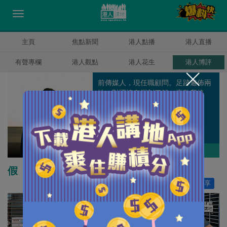
主頁
焦點新聞
港人點播
港人直播
有聲專欄
港人觀點
港人花生
港人博評
前傳媒人，現任職顧問。足跡遍佈兩
地，對國情有深刻了解；喜歡爬格
子，閒時點評天下。
原姿晴
作者其他博評
假「免針紙」的荒謬
讚好
32
分享