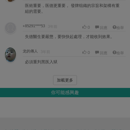
医術重要，医德更重要， 發牌组織的宗旨和架構有重
組的需要。
+85291****53
3年前
0
回應
檢舉
失德醫生要嚴懲，要快快起處理，才能收到效果。
龙的傳人
3年前
0
回應
檢舉
必須重判黑医入狱
加載更多
你可能感興趣