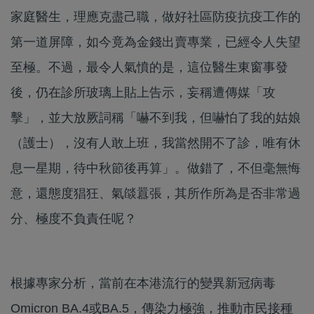
家庭醫生，理應克盡己職，做好社區防疫抗疫工作的
第一道屏障，如今竟為金錢出賣專業，已經令人失望
至極。不過，最令人氣憤的是，這位醫生東窗事發
後，仍在診所玻璃上貼上告示，妄稱遭傳媒「攻
擊」，並大放厥詞稱「嚇不到我，但嚇怕了我的姑娘
（護士），沒有人敢上班，我當然開不了診，唯有休
息一星期，待中秋節後再算」。做錯了，不但毫無悔
意，還態度猖狂、氣燄囂張，其所作所為是否非常過
分、極度不負責任呢？
根據專家分析，當前在本港流行的變異新冠病毒
Omicron BA.4或BA.5，傳染力極強，推動市民接種