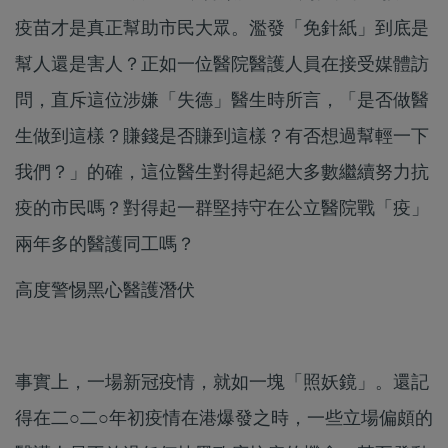
疫苗才是真正幫助市民大眾。濫發「免針紙」到底是
幫人還是害人？正如一位醫院醫護人員在接受媒體訪
問，直斥這位涉嫌「失德」醫生時所言，「是否做醫
生做到這樣？賺錢是否賺到這樣？有否想過幫輕一下
我們？」的確，這位醫生對得起絕大多數繼續努力抗
疫的市民嗎？對得起一群堅持守在公立醫院戰「疫」
兩年多的醫護同工嗎？
高度警惕黑心醫護潛伏
事實上，一場新冠疫情，就如一塊「照妖鏡」。還記
得在二○二○年初疫情在港爆發之時，一些立場偏頗的