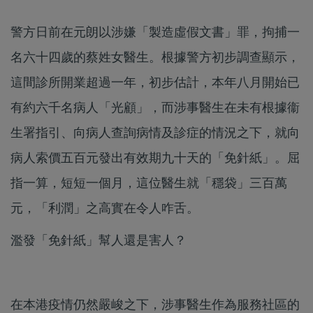
警方日前在元朗以涉嫌「製造虛假文書」罪，拘捕一
名六十四歲的蔡姓女醫生。根據警方初步調查顯示，
這間診所開業超過一年，初步估計，本年八月開始已
有約六千名病人「光顧」，而涉事醫生在未有根據衞
生署指引、向病人查詢病情及診症的情況之下，就向
病人索價五百元發出有效期九十天的「免針紙」。屈
指一算，短短一個月，這位醫生就「穩袋」三百萬
元，「利潤」之高實在令人咋舌。
濫發「免針紙」幫人還是害人？
在本港疫情仍然嚴峻之下，涉事醫生作為服務社區的