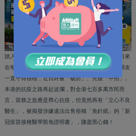
踏入九月，本港新冠疫情再次升溫，確診病例連日來
在每日九千、一萬宗水平徘徊，筆者身邊有不少朋友
一直守得很穩，近日終被「破防」、先後「中招」。
本港的抗疫之路再起波瀾，對全港七百多萬市民而
言，當務之急應是齊心抗疫，但竟然再有「立心不良
醫生」，被揭發涉嫌違法出售俗稱「免針紙」的「新
冠疫苗接種醫學豁免證明書」，賺盡黑心錢！