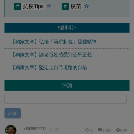
#
抗疫Tips
#
疫苗
相關博評
【獨家文章】弘揚「兩航起義」愛國精神
【獨家文章】讓老百姓感受到公平正義
【獨家文章】堅定走自己道路的自信
評論
評論
+85290****11
3年前
0
回應
檢舉