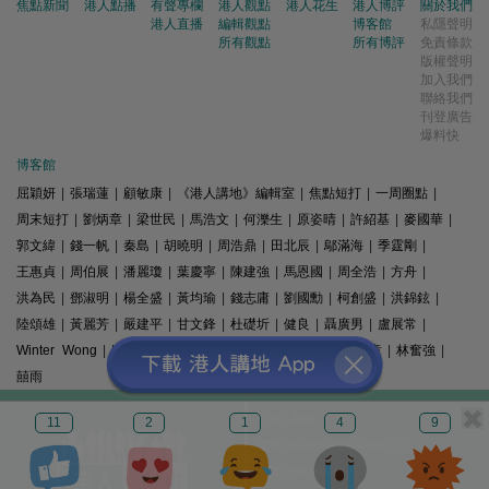
焦點新聞
港人點播
有聲專欄
港人觀點
港人花生
港人博評
關於我們
港人直播
編輯觀點
博客館
私隱聲明
所有觀點
所有博評
免責條款
版權聲明
加入我們
聯絡我們
刊登廣告
爆料快
博客館
屈穎妍
|
張瑞蓮
|
顧敏康
|
《港人講地》編輯室
|
焦點短打
|
一周圈點
|
周末短打
|
劉炳章
|
梁世民
|
馬浩文
|
何濼生
|
原姿晴
|
許紹基
|
麥國華
|
郭文緯
|
錢一帆
|
秦島
|
胡曉明
|
周浩鼎
|
田北辰
|
鄔滿海
|
季霆剛
|
王惠貞
|
周伯展
|
潘麗瓊
|
葉慶寧
|
陳建強
|
馬恩國
|
周全浩
|
方舟
|
洪為民
|
鄧淑明
|
楊全盛
|
黃均瑜
|
錢志庸
|
劉國勳
|
柯創盛
|
洪錦鉉
|
陸頌雄
|
黃麗芳
|
嚴建平
|
甘文鋒
|
杜礎圻
|
健良
|
聶廣男
|
盧展常
|
Winter Wong
|
K2
|
梁文新
|
羅崑
|
姚銘
|
陳志豪
|
精選文章
|
林奮強
|
囍雨
© 港人講地
11
2
1
4
9
電郵: speakout@speakout.hk
傳真: 85228041301