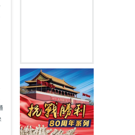
流
匯
倫
會
鬆
堅
入
通
央