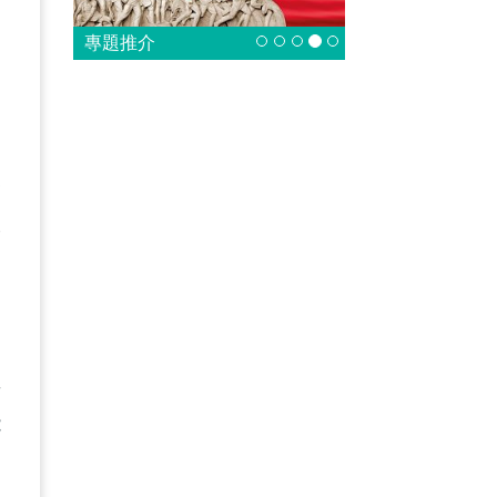
專題推介
各
吸
一
則
非
能