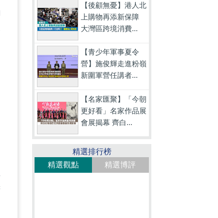
【後顧無憂】港人北
向
上購物再添新保障
大灣區跨境消費...
停
，
【青少年軍事夏令
營】施俊輝走進粉嶺
新圍軍營任講者...
【名家匯聚】「今朝
更好看」名家作品展
會展揭幕 齊白...
精選排行榜
精選觀點
精選博評
值
府
不