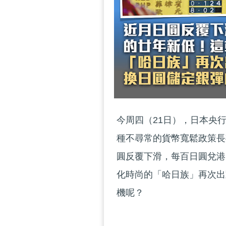
今周四（21日），日本央行
種不尋常的貨幣寬鬆政策長
圓反覆下滑，每百日圓兌港
化時尚的「哈日族」再次出
機呢？