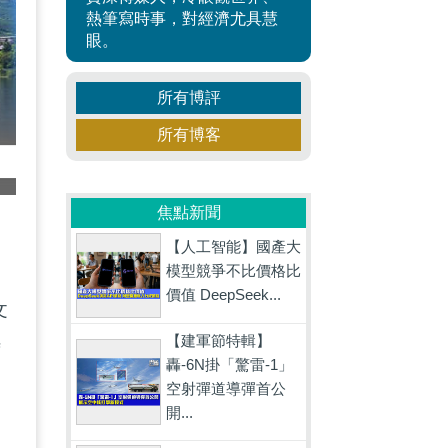
熱筆寫時事，對經濟尤具慧
眼。
所有博評
所有博客
焦點新聞
【人工智能】國產大
模型競爭不比價格比
日
價值 DeepSeek...
文
【建軍節特輯】
時
轟-6N掛「驚雷-1」
空射彈道導彈首公
開...