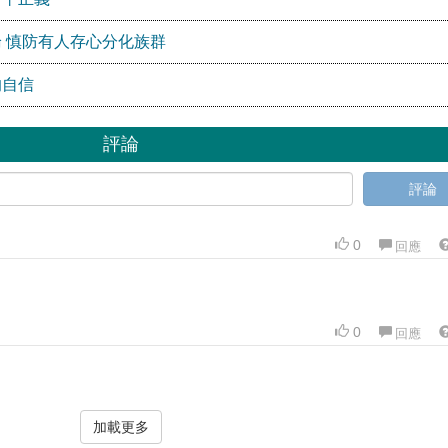
 慎防有人存心分化族群
的自信
評論
評論
0
回應
0
回應
加載更多