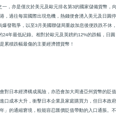
之一，亦是僅次於美元及歐元排名第3的國家儲備貨幣，
港，過往每當國際出現危機，熱錢便會湧入美元及日圓
烏爆發戰爭，以至3月美國聯儲局重啟加息後便跌跌不休
的24年最低紀錄。相對於歐元及英鎊約12%的跌幅，日圓
，是累積跌幅最傷的主要經濟體貨幣！
會對日本經濟構成風險，亦恐會加大周邊亞州貨幣的貶
進口成本大升，衝擊日本企業及家庭購買力，但日本政
年」的通縮窘境，較能容忍匯價貶值帶動的入口通脹。