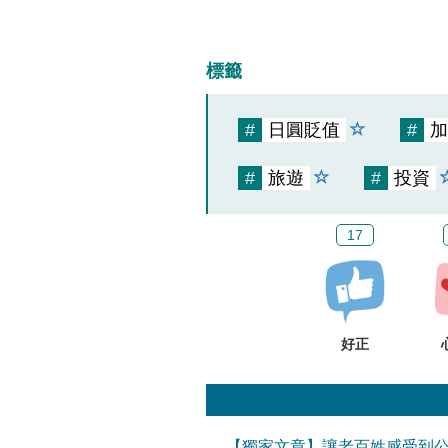
標籤
#
日圓貶值
#
加
#
旅遊
#
投資
17
好正
【獨家文章】讓老百姓感受到