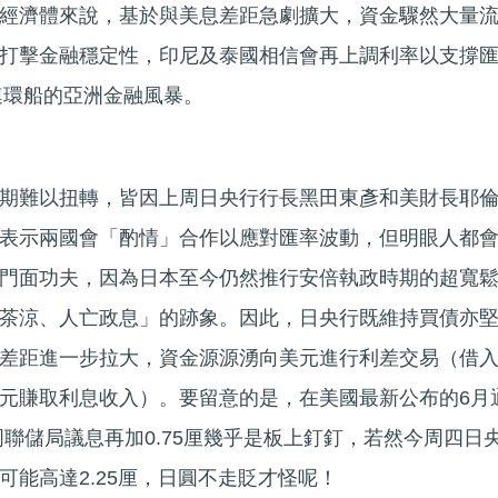
經濟體來說，基於與美息差距急劇擴大，資金驟然大量
打擊金融穩定性，印尼及泰國相信會再上調利率以支撐
連環船的亞洲金融風暴。
期難以扭轉，皆因上周日央行行長黑田東彥和美財長耶
表示兩國會「酌情」合作以應對匯率波動，但明眼人都
門面功夫，因為日本至今仍然推行安倍執政時期的超寬
茶涼、人亡政息」的跡象。因此，日央行既維持買債亦
差距進一步拉大，資金源源湧向美元進行利差交易（借
元賺取利息收入）。要留意的是，在美國最新公布的6月
周聯儲局議息再加0.75厘幾乎是板上釘釘，若然今周四日
可能高達2.25厘，日圓不走貶才怪呢！