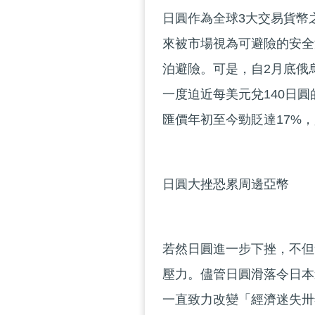
日圓作為全球3大交易貨幣
來被市場視為可避險的安全
泊避險。可是，自2月底俄
一度迫近每美元兌140日圓
匯價年初至今勁貶達17%
日圓大挫恐累周邊亞幣
若然日圓進一步下挫，不但
壓力。儘管日圓滑落令日本
一直致力改變「經濟迷失卅