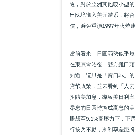
過，對於亞洲其他較小型的
出國境進入美元體系，將會
價，避免重演1997年火燒
當前看來，日圓弱勢似乎短
在東京會晤後，雙方雖口頭
知道，這只是「賣口乖」的
貨幣政策，並未看到「人去
拒隨美加息，導致美日利率
零息的日圓轉換成高息的美
脹飆至9.1%高壓力下，下
行按兵不動，則利率差距將