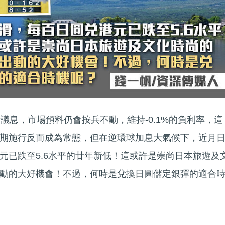
議息，市場預料仍會按兵不動，維持-0.1%的負利率，這
期施行反而成為常態，但在逆環球加息大氣候下，近月
元已跌至5.6水平的廿年新低！這或許是崇尚日本旅遊及
動的大好機會！不過，何時是兌換日圓儲定銀彈的適合