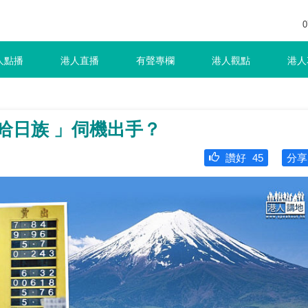
0
人點播
港人直播
有聲專欄
港人觀點
港人
哈日族 」伺機出手？
讚好
45
分享