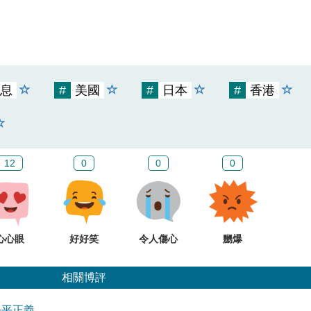
息
#
美國
#
日本
#
香港
12
0
0
0
心心眼
好好笑
令人傷心
嬲爆
相關博評
公平正義