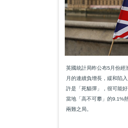
英國統計局昨公布5月份經濟
月的連續負增長，緩和陷入
許是「死貓彈」，很可能好
當地「高不可攀」的9.1
兩難之局。