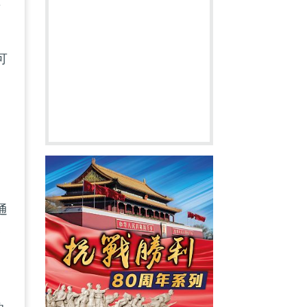
萬
可
通
食
酬