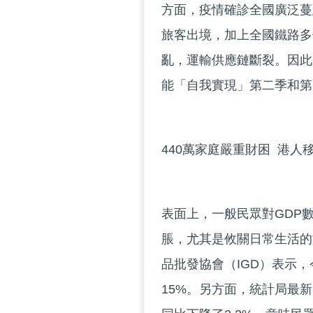
方面，疫情確診全國廣泛蔓
旅客出境，加上全國鐵路多
亂，運輸供應鏈斷裂。因此
能「自我實現」第二季和第
440萬家庭嚴重財困 港人
表面上，一般民眾對GDP數
脹，尤其是攸關日常生活的
品批發協會（IGD）表示
15%。另方面，統計局最