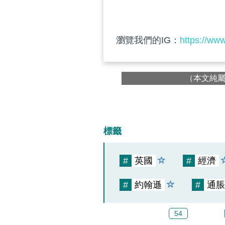
瀏覽我們的IG：
https://ww
（本文純
標籤
#
英國
#
經濟
#
約翰遜
#
通脹
54