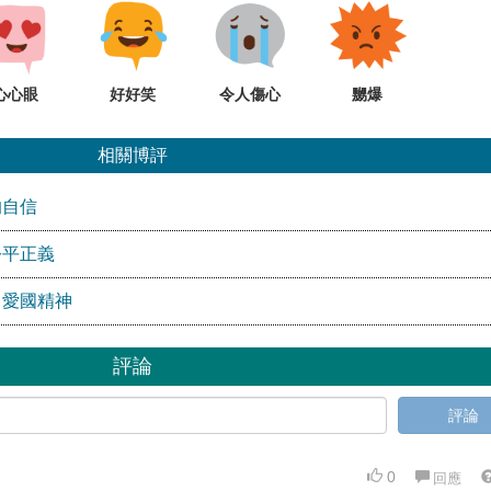
心心眼
好好笑
令人傷心
嬲爆
相關博評
的自信
公平正義
」愛國精神
評論
評論
0
回應