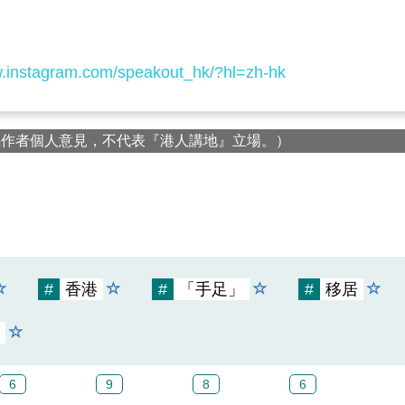
w.instagram.com/speakout_hk/?hl=zh-hk
屬作者個人意見，不代表『港人講地』立場。）
#
香港
#
「手足」
#
移居
6
9
8
6