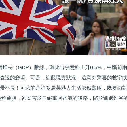
增長（GDP）數據，環比出乎意料上升0.5%，中斷前
衰退的窘境。可是，綜觀現實狀況，這意外驚喜的數字
景不長！可悲的是許多居英港人生活依然艱困，既要面
%熱燒通脹，卻又苦於自絕重回香港的後路，陷於進退維谷