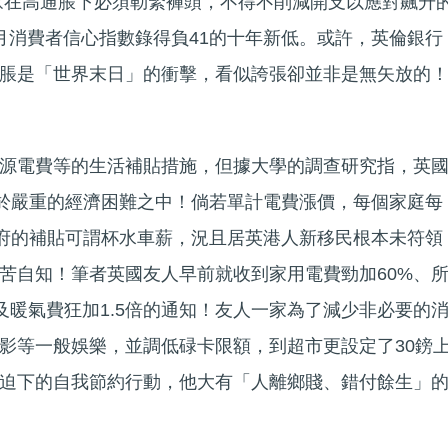
民眾在高通脹下必須勒緊褲頭，不得不削減開支以應對飆升
月消費者信心指數錄得負41的十年新低。或許，英倫銀行
脹是「世界末日」的衝擊，看似誇張卻並非是無矢放的
源電費等的生活補貼措施，但據大學的調查研究指，英
正處於嚴重的經濟困難之中！倘若單計電費漲價，每個家庭每
政府的補貼可謂杯水車薪，況且居英港人新移民根本未符領
苦自知！筆者英國友人早前就收到家用電費勁加60%、
熱水及暖氣費狂加1.5倍的通知！友人一家為了減少非必要的
影等一般娛樂，並調低碌卡限額，到超市更設定了30鎊
迫下的自我節約行動，他大有「人離鄉賤、錯付餘生」