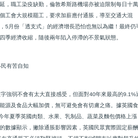
延，職工染疫缺勤，倫敦希斯路機場亦被迫限制每日十
個工會大規模罷工，要求加薪應付通脹，導至交通大混
，5月份「透支式」的經濟增長恐怕也無以為繼！最終仍
四季經濟收縮，隨後兩年陷入停滯的不景氣狀態。
移民有苦自知
字強弱不會有太大直接感受，但面對40年來最高的9.1%
能源及食品大幅加價，無可避免會有切膚之痛。據英國
，今年夏季英國肉類、水果、乳制品、蔬菜及麵包價格上漲
新的數據顯示，撇除通脹影響因素，英國民眾實際固定薪