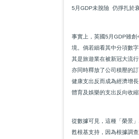
5月GDP未脫險 仍掙扎於
事實上，英國5月GDP雖
境。倘若細看其中分項數字
其是旅遊業在被新冠大流行
亦同時釋放了公司積壓的訂
健康支出反而成為經濟增長
體育及娛樂的支出反向收縮了 
從數據可見，這種「榮景」
甦根基支持，因為根據調查