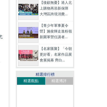
【後顧無憂】港人北
上購物再添新保障
大灣區跨境消費...
【青少年軍事夏令
營】施俊輝走進粉嶺
尤
新圍軍營任講者...
，
【名家匯聚】「今朝
更好看」名家作品展
會展揭幕 齊白...
括
精選排行榜
精選觀點
精選博評
復
另