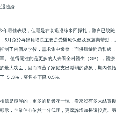
衰退邊緣
創今年最佳表現，但還是在衰退邊緣來回掙扎，難言已脫險
，5月免於再錄負增長主要是受醫療保健及旅遊業帶動，
抑制了兩個夏季後，需求集中爆發；而供應鏈問題暫緩
單。 值得關注的是更多的人去看全科醫生（GP），醫療
的最大功臣，因而掩蓋了家庭支出減弱的跡象，期內包
5 .3%，零售亦下降 0.5%。
相信是虛浮的，更多的是曇花一現，看來沒有多大結實
顯示，企業信心依然十分低迷，更遑論增加長遠投資。