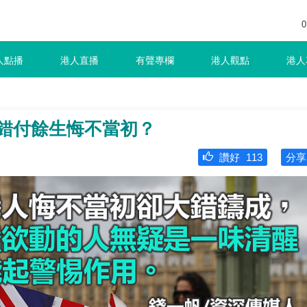
0
人點播
港人直播
有聲專欄
港人觀點
港人
 錯付餘生悔不當初？
讚好
113
分享