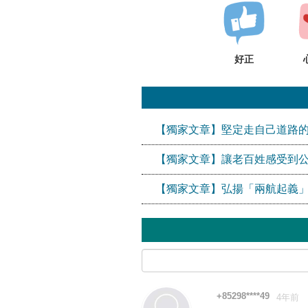
好正
【獨家文章】堅定走自己道路
【獨家文章】讓老百姓感受到
【獨家文章】弘揚「兩航起義
+85298****49
4年前