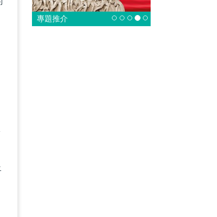
的
專題推介
！
國
所
消
上
的