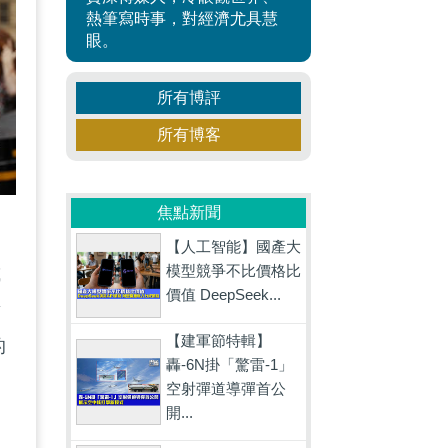
熱筆寫時事，對經濟尤具慧
眼。
所有博評
所有博客
焦點新聞
兩
【人工智能】國產大
模型競爭不比價格比
或
價值 DeepSeek...
對
【建軍節特輯】
的
轟-6N掛「驚雷-1」
空射彈道導彈首公
開...