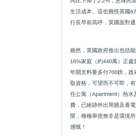
同比下降了2.2%，意味
生活成本。這也難怪英國6
行長早前高呼，英國面對通
雖然，英國政府推出包括能
16%家庭（約440萬）
年開支料要多付700鎊，
取資格，可望而不可即，有
住公寓（Apartment）
費，已絕跡外出用膳及看電
限，種種舉措無非是環境所
感慨！