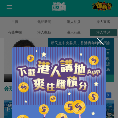
主頁
焦點新聞
港人點播
港人直播
有聲專欄
港人觀點
港人花生
港人博評
新民黨中央委員，香港青年時事評論
員協會會董。剛由象牙塔走入地區工
作，遊走於理論與現實之間，不知自
己算是離地還是在地，但肯定任何政
策脫離社區都只會變成笑話，如果認
真就輸了，那就用輸家的身份走到底
吧。
甘文鋒
作者其他博評
套現大量現金 長實會否大舉收購內房企業﹖
讚好
15
分享