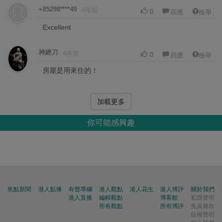
+85298****49
4年前
0
回應
檢舉
Excellent
神經刀
4年前
0
回應
檢舉
房屋是用來住的！
加載更多
你可能感興趣
焦點新聞
港人點播
有聲專欄
港人觀點
港人花生
港人博評
關於我們
港人直播
編輯觀點
博客館
私隱聲明
所有觀點
所有博評
免責條款
版權聲明