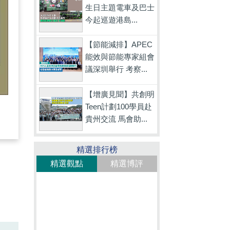
生日主題電車及巴士
今起巡遊港島...
【節能減排】APEC
能效與節能專家組會
議深圳舉行 考察...
【增廣見聞】共創明
Teen計劃100學員赴
貴州交流 馬會助...
精選排行榜
精選觀點
精選博評