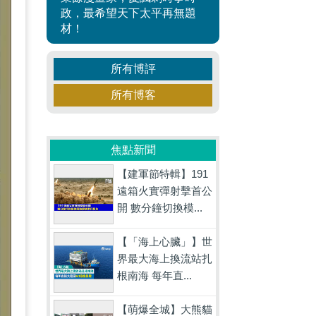
政，最希望天下太平再無題
材！
所有博評
所有博客
焦點新聞
【建軍節特輯】191
遠箱火實彈射擊首公
開 數分鐘切換模...
【「海上心臟」】世
界最大海上換流站扎
根南海 每年直...
【萌爆全城】大熊貓