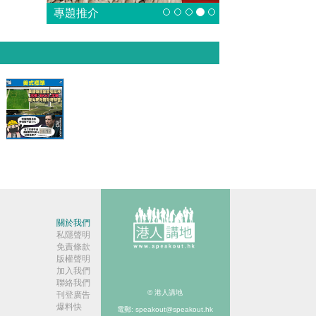
專題推介
【今日網
圖】美式
標準
關於我們
私隱聲明
免責條款
版權聲明
加入我們
聯絡我們
© 港人講地
刊登廣告
爆料快
電郵: speakout@speakout.hk