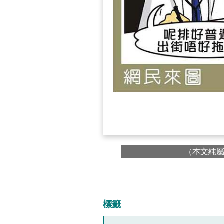
（本文純
標籤