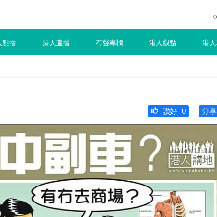
0
人點播
港人直播
有聲專欄
港人觀點
港人
讚好
0
分享