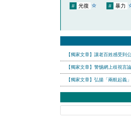
#
光復
#
暴力
【獨家文章】讓老百姓感受到
【獨家文章】警惕網上歧視言論
【獨家文章】弘揚「兩航起義