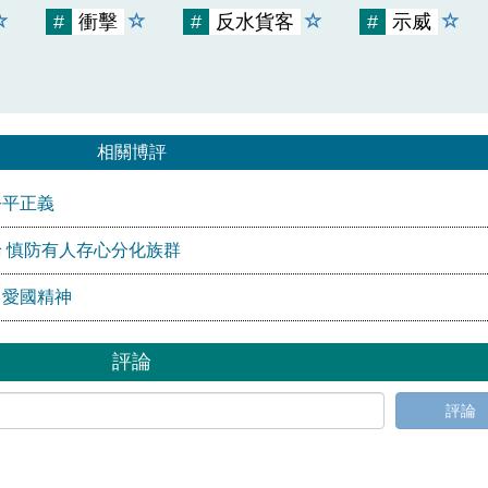
#
衝擊
#
反水貨客
#
示威
相關博評
公平正義
 慎防有人存心分化族群
」愛國精神
評論
評論