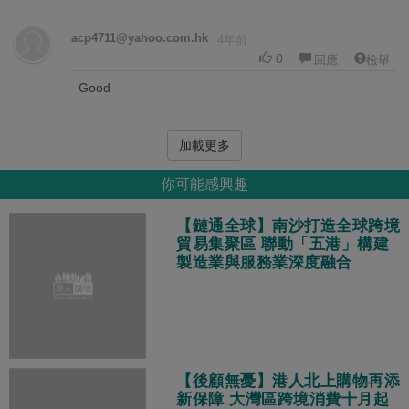
acp4711@yahoo.com.hk
4年前
0
回應
檢舉
Good
加載更多
你可能感興趣
【鏈通全球】南沙打造全球跨境
貿易集聚區 聯動「五港」構建
製造業與服務業深度融合
【後顧無憂】港人北上購物再添
新保障 大灣區跨境消費十月起