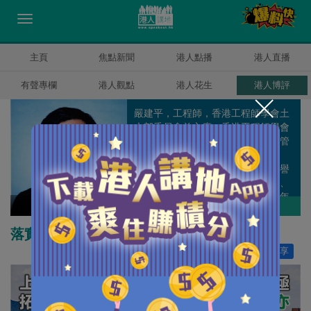
主頁
焦點新聞
港人點播
港人直播
有聲專欄
港人觀點
港人花生
港人博評
嚴建平，工程師，香港工程師學會土
木部委員會前主席、香港工程師學會
環境部委員會前主席、工程師註冊管
理局前委員、香港工程師學會前理
事、澳洲工程師學會香港分部前榮譽
顧問、工程界社促會前高級副主席、
香港公共行政學會前副會長、5.12年
嚴建平
作者其他博評
青工程師大聯盟顧問 、香港建設管理
交流中心主席、香港建造專業人士協
落實新界北發展 迎來香港新局面
會會長。
讚好
13
分享