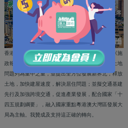
香港第四位行政長官林鄭月娥發表任內最後一份《施
政報告》，面對前任三位行政長官未遂之志，將土地
問題列為重中之重，並提出全方位發展新界北，釋放
土地，加快建屋速度，解決居住問題；並擬交通基建
先行及加強跨境交通，促進產業發展，配合國家「十
四五規劃綱要」，融入國家重點粵港澳大灣區發展大
局為主軸。我贊成及支持這正確的轉向。