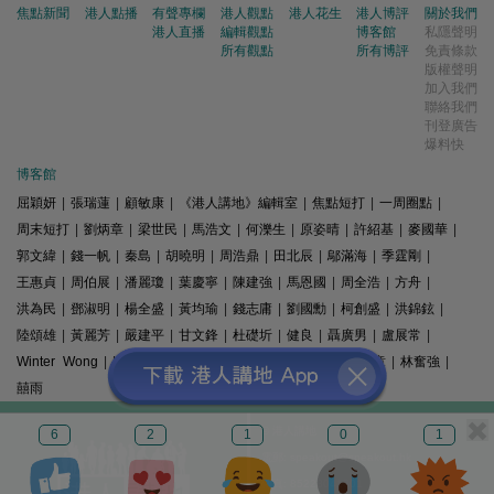
焦點新聞
港人點播
有聲專欄
港人觀點
港人花生
港人博評
關於我們
港人直播
編輯觀點
博客館
私隱聲明
所有觀點
所有博評
免責條款
版權聲明
加入我們
聯絡我們
刊登廣告
爆料快
博客館
屈穎妍
|
張瑞蓮
|
顧敏康
|
《港人講地》編輯室
|
焦點短打
|
一周圈點
|
周末短打
|
劉炳章
|
梁世民
|
馬浩文
|
何濼生
|
原姿晴
|
許紹基
|
麥國華
|
郭文緯
|
錢一帆
|
秦島
|
胡曉明
|
周浩鼎
|
田北辰
|
鄔滿海
|
季霆剛
|
王惠貞
|
周伯展
|
潘麗瓊
|
葉慶寧
|
陳建強
|
馬恩國
|
周全浩
|
方舟
|
洪為民
|
鄧淑明
|
楊全盛
|
黃均瑜
|
錢志庸
|
劉國勳
|
柯創盛
|
洪錦鉉
|
陸頌雄
|
黃麗芳
|
嚴建平
|
甘文鋒
|
杜礎圻
|
健良
|
聶廣男
|
盧展常
|
Winter Wong
|
K2
|
梁文新
|
羅崑
|
姚銘
|
陳志豪
|
精選文章
|
林奮強
|
囍雨
© 港人講地
6
2
1
0
1
電郵: speakout@speakout.hk
傳真: 85228041301