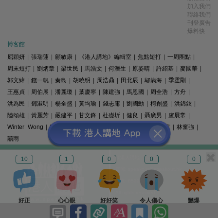
加入我們
聯絡我們
刊登廣告
爆料快
博客館
屈穎妍
|
張瑞蓮
|
顧敏康
|
《港人講地》編輯室
|
焦點短打
|
一周圈點
|
周末短打
|
劉炳章
|
梁世民
|
馬浩文
|
何濼生
|
原姿晴
|
許紹基
|
麥國華
|
郭文緯
|
錢一帆
|
秦島
|
胡曉明
|
周浩鼎
|
田北辰
|
鄔滿海
|
季霆剛
|
王惠貞
|
周伯展
|
潘麗瓊
|
葉慶寧
|
陳建強
|
馬恩國
|
周全浩
|
方舟
|
洪為民
|
鄧淑明
|
楊全盛
|
黃均瑜
|
錢志庸
|
劉國勳
|
柯創盛
|
洪錦鉉
|
陸頌雄
|
黃麗芳
|
嚴建平
|
甘文鋒
|
杜礎圻
|
健良
|
聶廣男
|
盧展常
|
Winter Wong
|
K2
|
梁文新
|
羅崑
|
姚銘
|
陳志豪
|
精選文章
|
林奮強
|
囍雨
© 港人講地
10
1
0
0
0
電郵: speakout@speakout.hk
傳真: 85228041301
All rights reserved.
好正
心心眼
好好笑
令人傷心
嬲爆
版權所有 不得轉載