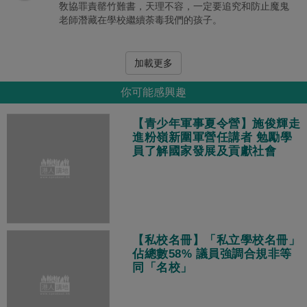
敎協罪責罄竹難書，天理不容，一定要追究和防止魔鬼
老師潛藏在學校繼續荼毒我們的孩子。
加載更多
你可能感興趣
【青少年軍事夏令營】施俊輝走
進粉嶺新圍軍營任講者 勉勵學
員了解國家發展及貢獻社會
【私校名冊】「私立學校名冊」
佔總數58% 議員強調合規非等
同「名校」