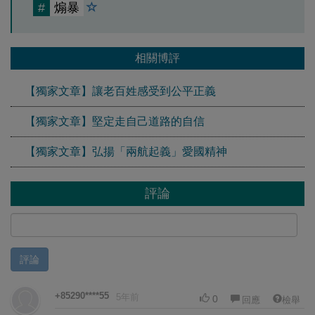
#
煽暴
相關博評
【獨家文章】讓老百姓感受到公平正義
【獨家文章】堅定走自己道路的自信
【獨家文章】弘揚「兩航起義」愛國精神
評論
評論
+85290****55
5年前
0
回應
檢舉