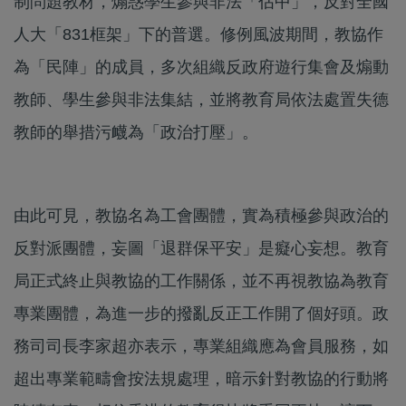
制問題教材，煽惑學生參與非法「佔中」，反對全國
人大「831框架」下的普選。修例風波期間，教協作
為「民陣」的成員，多次組織反政府遊行集會及煽動
教師、學生參與非法集結，並將教育局依法處置失德
教師的舉措污衊為「政治打壓」。
由此可見，教協名為工會團體，實為積極參與政治的
反對派團體，妄圖「退群保平安」是癡心妄想。教育
局正式終止與教協的工作關係，並不再視教協為教育
專業團體，為進一步的撥亂反正工作開了個好頭。政
務司司長李家超亦表示，專業組織應為會員服務，如
超出專業範疇會按法規處理，暗示針對教協的行動將