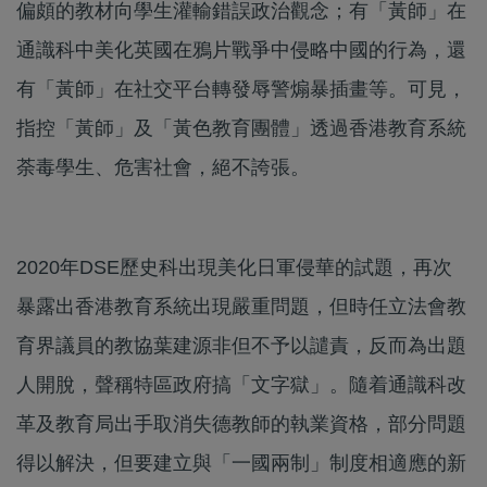
偏頗的教材向學生灌輸錯誤政治觀念；有「黃師」在
通識科中美化英國在鴉片戰爭中侵略中國的行為，還
有「黃師」在社交平台轉發辱警煽暴插畫等。可見，
指控「黃師」及「黃色教育團體」透過香港教育系統
荼毒學生、危害社會，絕不誇張。
2020年DSE歷史科出現美化日軍侵華的試題，再次
暴露出香港教育系統出現嚴重問題，但時任立法會教
育界議員的教協葉建源非但不予以譴責，反而為出題
人開脫，聲稱特區政府搞「文字獄」。隨着通識科改
革及教育局出手取消失德教師的執業資格，部分問題
得以解決，但要建立與「一國兩制」制度相適應的新