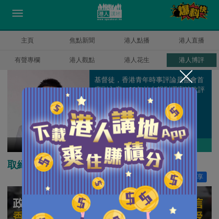
主頁
焦點新聞
港人點播
港人直播
有聲專欄
港人觀點
港人花生
港人博評
基督徒，香港青年時事評論員協會首
席副主席，09年始在報刊撰寫時政評
論，深信香港可再創輝煌。
陳志豪
作者其他博評
取締教協為教育撥亂反正
讚好
16
分享