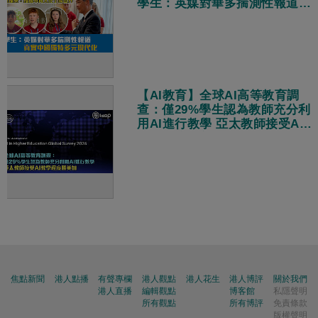
學生：英媒對華多揣測性報道
真實中國獨特多元現代化
【AI教育】全球AI高等教育調
查：僅29%學生認為教師充分利
用AI進行教學 亞太教師接受AI
教學程度勝美加
焦點新聞
港人點播
有聲專欄
港人觀點
港人花生
港人博評
關於我們
港人直播
編輯觀點
博客館
私隱聲明
所有觀點
所有博評
免責條款
版權聲明