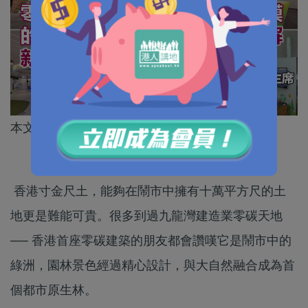
本文作者為建造業議會主席陳家駒
香港寸金尺土，能夠在鬧市中擁有十萬平方尺的土
地更是難能可貴。很多到過九龍灣建造業零碳天地
── 香港首座零碳建築的朋友都會讚嘆它是鬧市中的
綠洲，園林景色經過精心設計，與大自然融合成為首
個都市原生林。