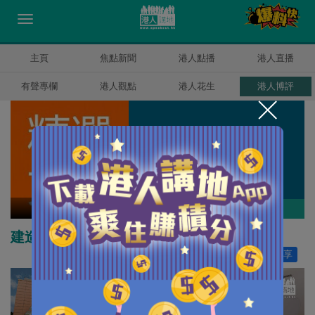
主頁
焦點新聞
港人點播
港人直播
有聲專欄
港人觀點
港人花生
港人博評
精選文章
作者其他博評
建造業展覽中心
讚好
30
分享