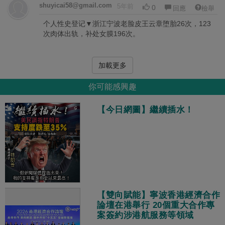
shuyicai58@gmail.com
5年前
0
回應
檢舉
个人性史登记▼浙江宁波老脸皮王云章堕胎26次，123
次肉体出轨，补处女膜196次。
加載更多
你可能感興趣
【今日網圖】繼續插水！
【雙向賦能】寧波香港經濟合作
論壇在港舉行 20個重大合作專
案簽約涉港航服務等領域