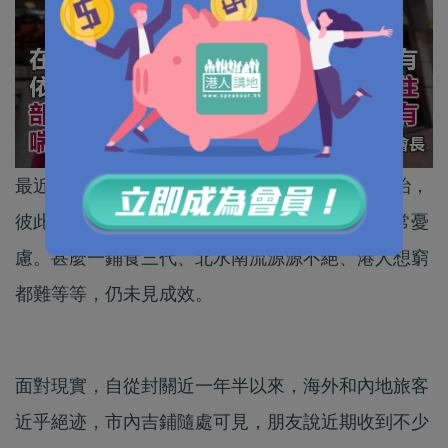
最近同幾位做物業投資的朋友閒聊，話題不涉政治，
彼此交流香港經濟情況，不約而同大家對前景非常憂
慮。甚麼一鋪食三代、北水南流源源不絕、港人想窮
都難等等，仍未見成效。
面對現實，自從封關近一年半以來，海外和內地旅客
近乎絕迹，市內吉鋪隨處可見，朋友說近期收到不少