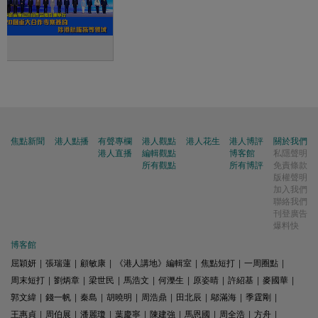
焦點新聞
港人點播
有聲專欄
港人觀點
港人花生
港人博評
關於我們
港人直播
編輯觀點
博客館
私隱聲明
所有觀點
所有博評
免責條款
版權聲明
加入我們
聯絡我們
刊登廣告
爆料快
博客館
屈穎妍
|
張瑞蓮
|
顧敏康
|
《港人講地》編輯室
|
焦點短打
|
一周圈點
|
周末短打
|
劉炳章
|
梁世民
|
馬浩文
|
何濼生
|
原姿晴
|
許紹基
|
麥國華
|
郭文緯
|
錢一帆
|
秦島
|
胡曉明
|
周浩鼎
|
田北辰
|
鄔滿海
|
季霆剛
|
王惠貞
|
周伯展
|
潘麗瓊
|
葉慶寧
|
陳建強
|
馬恩國
|
周全浩
|
方舟
|