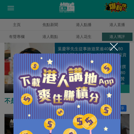
主頁
焦點新聞
港人點播
港人直播
有聲專欄
港人觀點
港人花生
港人博評
葉慶寧先生從事旅遊業逾40載， 80
年代創辦金怡假期， 90年代開始投資
酒店、餐飲、資訊科技及地產等業
務。 葉先生公餘時間亦在多家報章撰
文，為旅遊業和社會釋放正能量。80
年初，本港面對金融風暴期間，他贊
助亞洲電視拍製一系列感人勵志的電
葉慶寧
作者其他博評
視記錄片集“尋找他鄉的故事”，以逆
境求存為主題，感染全球華人。 葉先
不是我們的錯
生現任經濟發展委員會小組成員，旅
讚好
20
分享
行代理商諮詢委員會委員，特別行政
區選舉委員會委員，香港旅遊社東主
協會會長等多項公職。