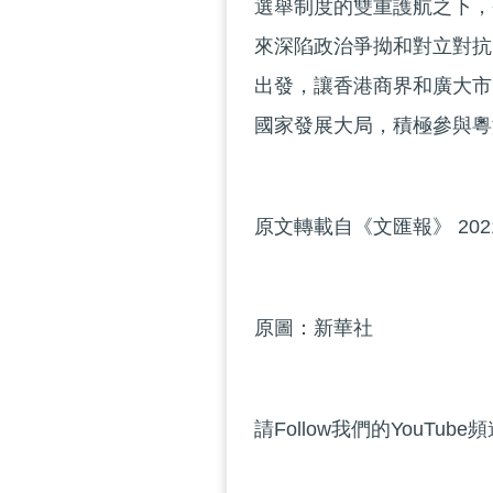
選舉制度的雙重護航之下，
來深陷政治爭拗和對立對抗
出發，讓香港商界和廣大市
國家發展大局，積極參與粵
原文轉載自《文匯報》 202
原圖：新華社
請Follow我們的YouTube