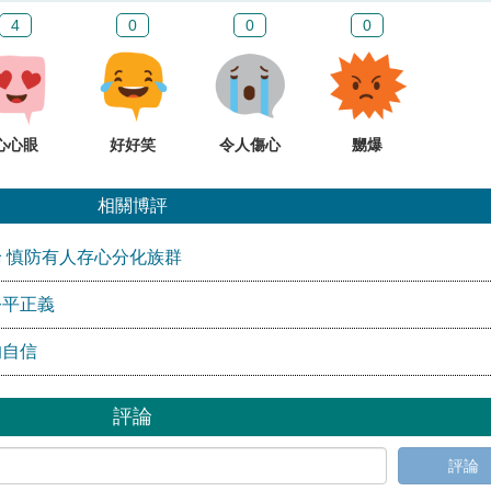
4
0
0
0
心心眼
好好笑
令人傷心
嬲爆
相關博評
 慎防有人存心分化族群
公平正義
的自信
評論
評論