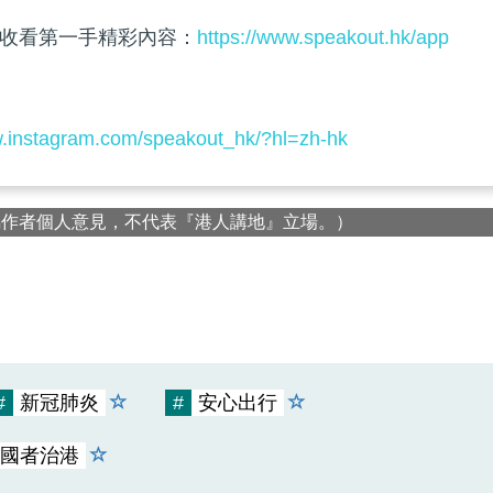
收看第一手精彩內容：
https://www.speakout.hk/app
w.instagram.com/speakout_hk/?hl=zh-hk
屬作者個人意見，不代表『港人講地』立場。）
#
新冠肺炎
#
安心出行
國者治港