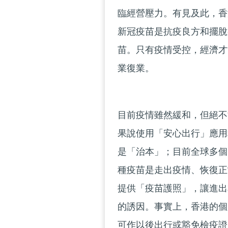
臨經營壓力。有見及此，香
新冠疫苗是抗疫良方和擺脫
苗。只有疫情受控，經濟才
業復業。
目前疫情雖然緩和，但絕不
果說使用「安心出行」應用
是「治本」；目前全球多個
種疫苗是走出疫情、恢復正
提供「疫苗護照」，讓進出
的誘因。事實上，香港的個
可作以後出行或豁免檢疫證