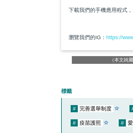
下載我們的手機應用程式，
瀏覽我們的IG：
https://ww
（本文純
標籤
#
完善選舉制度
#
疫苗護照
#
愛