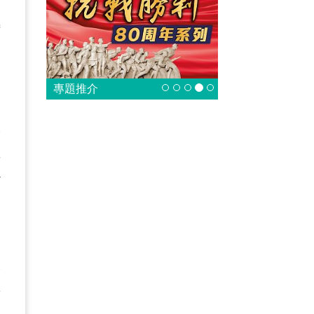
特
合
專題推介
力
吸
確
治
港
新