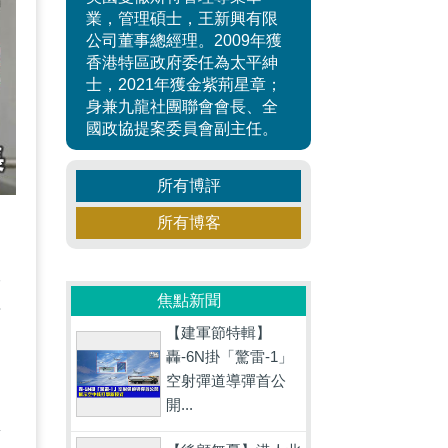
業，管理碩士，王新興有限
公司董事總經理。2009年獲
香港特區政府委任為太平紳
士，2021年獲金紫荊星章；
身兼九龍社團聯會會長、全
國政協提案委員會副主任。
所有博評
所有博客
，
政
焦點新聞
場
【建軍節特輯】
轟-6N掛「驚雷-1」
空射彈道導彈首公
開...
面