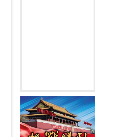
提
紓
物
了
治