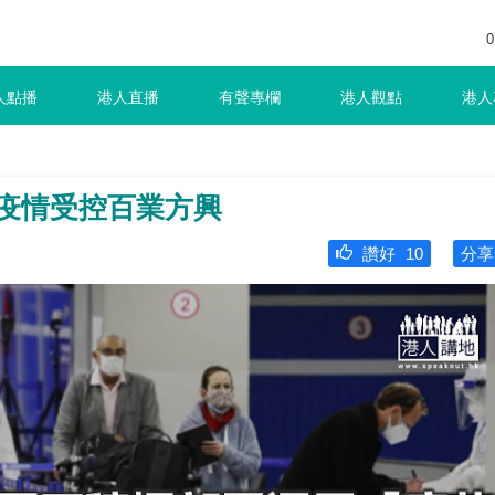
0
人點播
港人直播
有聲專欄
港人觀點
港人
 疫情受控百業方興
讚好
10
分享