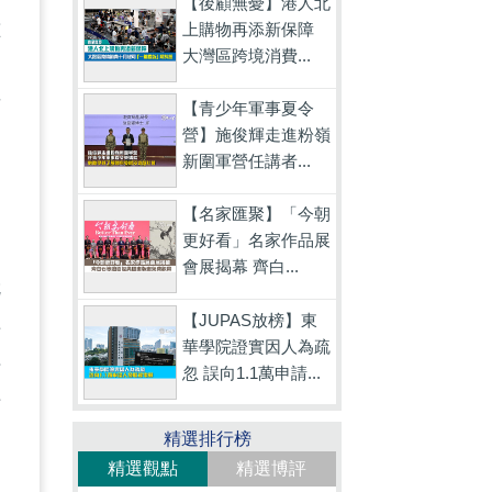
【後顧無憂】港人北
種
上購物再添新保障
大灣區跨境消費...
百
【青少年軍事夏令
營】施俊輝走進粉嶺
新圍軍營任講者...
【名家匯聚】「今朝
更好看」名家作品展
如
會展揭幕 齊白...
就
【JUPAS放榜】東
接
華學院證實因人為疏
士
忽 誤向1.1萬申請...
苗
精選排行榜
，
精選觀點
精選博評