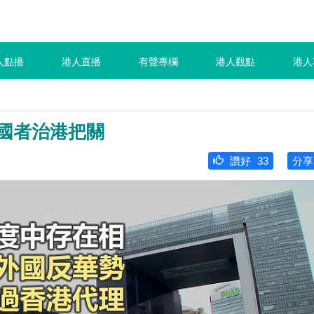
人點播
港人直播
有聲專欄
港人觀點
港人
愛國者治港把關
讚好
33
分享