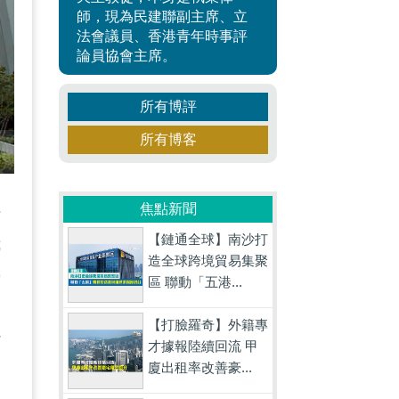
師，現為民建聯副主席、立
法會議員、香港青年時事評
論員協會主席。
所有博評
所有博客
焦點新聞
法
【鏈通全球】南沙打
我
造全球跨境貿易集聚
勢
區 聯動「五港...
中
【打臉羅奇】外籍專
背
才據報陸續回流 甲
廈出租率改善豪...