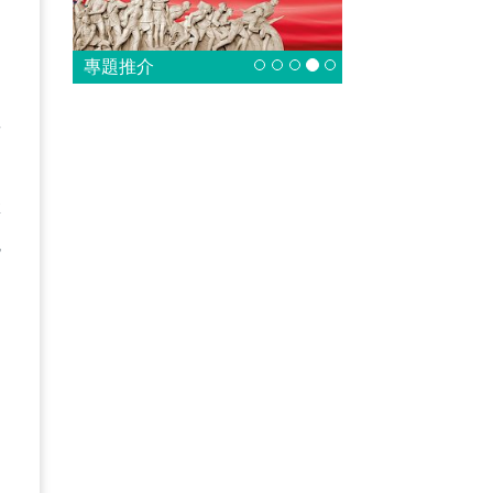
專題推介
事
堅
色
家