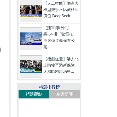
【人工智能】國產大
模型競爭不比價格比
價值 DeepSeek...
【建軍節特輯】
轟-6N掛「驚雷-1」
空射彈道導彈首公
開...
領
外
【後顧無憂】港人北
上購物再添新保障
大灣區跨境消費...
精選排行榜
精選觀點
精選博評
，
更