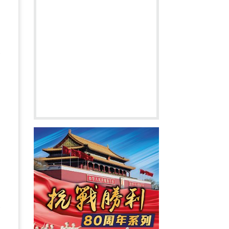
全
進
國
人
的