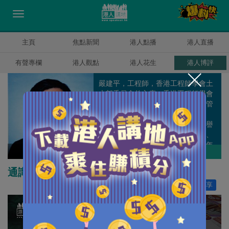
主頁
焦點新聞
港人點播
港人直播
有聲專欄
港人觀點
港人花生
港人博評
嚴建平，工程師，香港工程師學會土
木部委員會前主席、香港工程師學會
環境部委員會前主席、工程師註冊管
理局前委員、香港工程師學會前理
事、澳洲工程師學會香港分部前榮譽
顧問、工程界社促會前高級副主席、
香港公共行政學會前副會長、5.12年
嚴建平
作者其他博評
青工程師大聯盟顧問 、香港建設管理
交流中心主席、香港建造專業人士協
通識科改革救學子 政府慎防鏡花水月
會會長。
讚好
55
分享