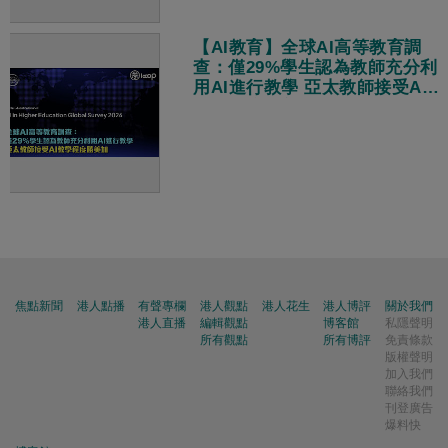
【AI教育】全球AI高等教育調
查：僅29%學生認為教師充分利
用AI進行教學 亞太教師接受AI
教學程度勝美加
焦點新聞
港人點播
有聲專欄
港人觀點
港人花生
港人博評
關於我們
港人直播
編輯觀點
博客館
私隱聲明
所有觀點
所有博評
免責條款
版權聲明
加入我們
聯絡我們
刊登廣告
爆料快