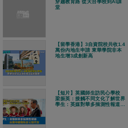
穿越教育路 從天台學校到AI課
堂
【留學香港】3自資院校共收1.4
萬份內地生申請 東華學院非本
地生增3成創新高
【短片】英國師生訪民心學校
梁振英：接觸不同文化了解世界
學生：英媒對華多揣測性報道
真實中國獨特多元現代化