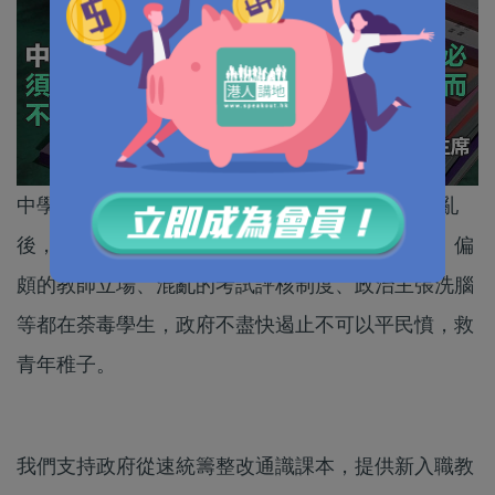
中學通識科備受高度爭議多年。2019年反修例暴亂
後，社會普遍對該科高度不信任，無論課本內容、偏
頗的教師立場、混亂的考試評核制度、政治主張洗腦
等都在荼毒學生，政府不盡快遏止不可以平民憤，救
青年稚子。
我們支持政府從速統籌整改通識課本，提供新入職教