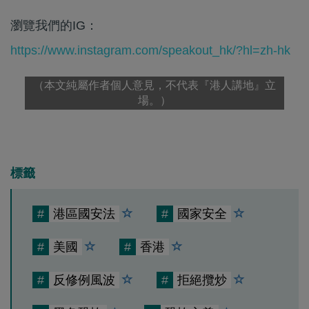
瀏覽我們的IG：
https://www.instagram.com/speakout_hk/?hl=zh-hk
（本文純屬作者個人意見，不代表『港人講地』立
場。）
標籤
#
港區國安法
#
國家安全
#
美國
#
香港
#
反修例風波
#
拒絕攬炒