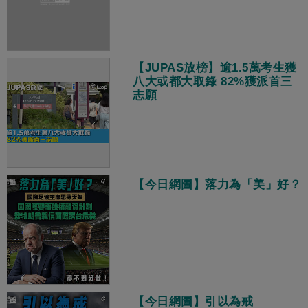
【JUPAS放榜】逾1.5萬考生獲
八大或都大取錄 82%獲派首三
志願
【今日網圖】落力為「美」好？
【今日網圖】引以為戒