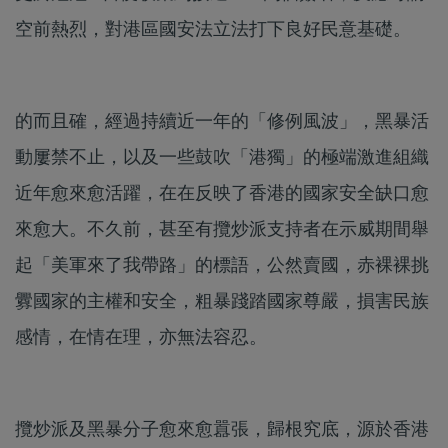
空前熱烈，對港區國安法立法打下良好民意基礎。
的而且確，經過持續近一年的「修例風波」，黑暴活
動屢禁不止，以及一些鼓吹「港獨」的極端激進組織
近年愈來愈活躍，在在反映了香港的國家安全缺口愈
來愈大。不久前，甚至有攬炒派支持者在示威期間舉
起「美軍來了我帶路」的標語，公然賣國，赤裸裸挑
釁國家的主權和安全，粗暴踐踏國家尊嚴，損害民族
感情，在情在理，亦無法容忍。
攬炒派及黑暴分子愈來愈囂張，歸根究底，源於香港