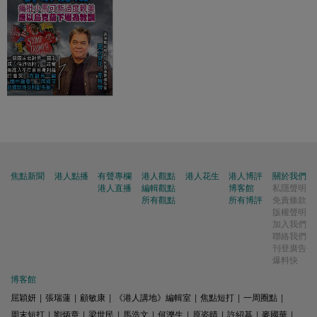
焦點新聞
港人點播
有聲專欄
港人觀點
港人花生
港人博評
關於我們
港人直播
編輯觀點
博客館
私隱聲明
所有觀點
所有博評
免責條款
版權聲明
加入我們
聯絡我們
刊登廣告
爆料快
博客館
屈穎妍
|
張瑞蓮
|
顧敏康
|
《港人講地》編輯室
|
焦點短打
|
一周圈點
|
周末短打
|
劉炳章
|
梁世民
|
馬浩文
|
何濼生
|
原姿晴
|
許紹基
|
麥國華
|