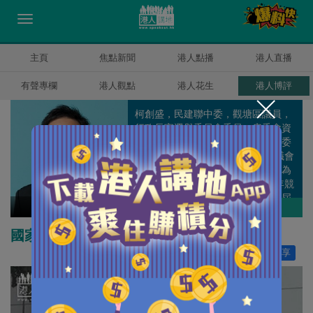
主頁
焦點新聞
港人點播
港人直播
有聲專欄
港人觀點
港人花生
港人博評
柯創盛，民建聯中委，觀塘區議員，
行政長官選舉委員會委員，房委會資
助房屋小組委員會及商業樓宇小組委
員會委員。1999年第一次參選區議會
選舉，在街坊支持下順利當選，成為
當年最年輕的區議員之一。2003年競
逐連任，再次壓倒性當選，成為該屆
柯創盛
作者其他博評
區議會建制派全港票王。在16年社區
工作的基礎上，我近年更積極筆耕，
國家安全香港更安全
定期發表評論文章，希望透過小方格
讚好
351
分享
與廣大市民加強溝通，共創繁盛香
港。