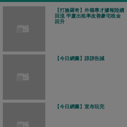
【打臉羅奇】外籍專才據報陸續
回流 甲廈出租率改善豪宅租金
回升
【今日網圖】諄諄告誡
【今日網圖】宣布玩完