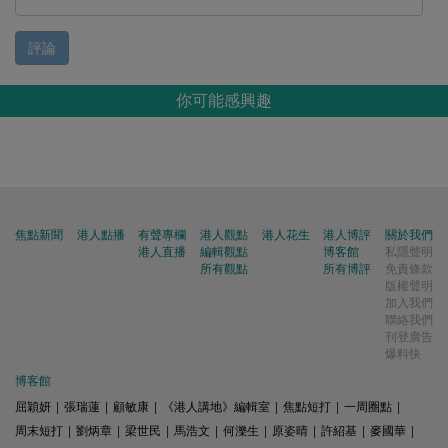
評論
你可能感興趣
焦點新聞
港人點播
有聲專欄
港人觀點
港人花生
港人博評
關於我們
港人直播
編輯觀點
博客館
私隱聲明
所有觀點
所有博評
免責條款
版權聲明
加入我們
聯絡我們
刊登廣告
爆料快
博客館
屈穎妍
|
張瑞蓮
|
顧敏康
|
《港人講地》編輯室
|
焦點短打
|
一周圈點
|
周末短打
|
劉炳章
|
梁世民
|
馬浩文
|
何濼生
|
原姿晴
|
許紹基
|
麥國華
|