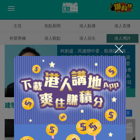
主頁
焦點新聞
港人點播
港人直播
有聲專欄
港人觀點
港人花生
港人博評
柯創盛，民建聯中委，觀塘區議員，
行政長官選舉委員會委員，房委會資
助房屋小組委員會及商業樓宇小組委
員會委員。1999年第一次參選區議會
選舉，在街坊支持下順利當選，成為
當年最年輕的區議員之一。2003年競
逐連任，再次壓倒性當選，成為該屆
柯創盛
作者其他博評
區議會建制派全港票王。在16年社區
工作的基礎上，我近年更積極筆耕，
建制派疫情期間幫到手
定期發表評論文章，希望透過小方格
讚好
200
分享
與廣大市民加強溝通，共創繁盛香
港。