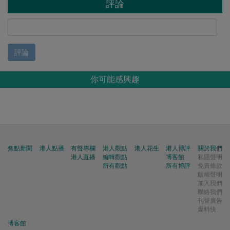
評論
評論
你可能感興趣
焦點新聞
港人點播
有聲專欄
港人觀點
港人花生
港人博評
關於我們
港人直播
編輯觀點
博客館
私隱聲明
所有觀點
所有博評
免責條款
版權聲明
加入我們
聯絡我們
刊登廣告
爆料快
博客館