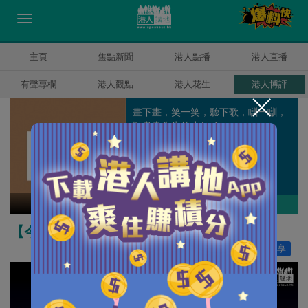
主頁
焦點新聞
港人點播
港人直播
有聲專欄
港人觀點
港人花生
港人博評
畫下畫，笑一笑，聽下歌，瞓一瞓，
以畫畫為生的小伙子。
K2
作者其他博評
【今日社漫】誰是真老闆？
讚好
26
分享