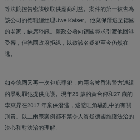
等法院控告密謀收取供應商利益。案件的第一被告為
該公司的德籍總經理Uwe Kaiser。他棄保潛逃至德國
的老家，缺席聆訊。廉政公署向德國尋求引渡他回港
受審，但德國政府拒絕，以致該名疑犯至今仍然在
逃。
如今德國又再一次包庇罪犯，向兩名被香港警方通緝
的暴動罪犯提供庇護。現年25 歲的黃台仰和27 歲的
李東昇在2017 年棄保潛逃，逃避旺角騷亂中的有關
刑責。以上兩宗案例都不禁令人質疑德國維護法治的
決心和對法治的理解。