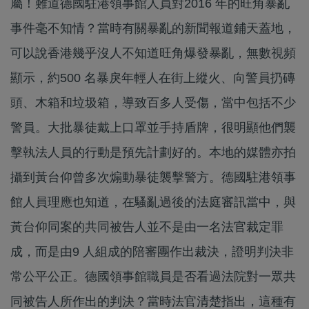
屬！難道德國駐港領事館人員對2016 年的旺角暴亂
事件毫不知情？當時有關暴亂的新聞報道鋪天蓋地，
可以說香港幾乎沒人不知道旺角爆發暴亂，無數視頻
顯示，約500 名暴戾年輕人在街上縱火、向警員扔磚
頭、木箱和垃圾箱，導致百多人受傷，當中包括不少
警員。大批暴徒戴上口罩並手持盾牌，很明顯他們襲
擊執法人員的行動是預先計劃好的。本地的媒體亦拍
攝到黃台仰曾多次煽動暴徒襲擊警方。德國駐港領事
館人員理應也知道，在騷亂過後的法庭審訊當中，與
黃台仰同案的共同被告人並不是由一名法官裁定罪
成，而是由9 人組成的陪審團作出裁決，證明判決非
常公平公正。德國領事館職員是否看過法院對一眾共
同被告人所作出的判決？當時法官清楚指出，這種有