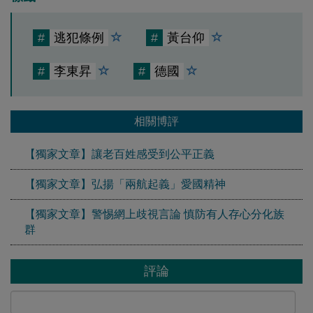
#
逃犯條例
#
黃台仰
#
李東昇
#
德國
相關博評
【獨家文章】讓老百姓感受到公平正義
【獨家文章】弘揚「兩航起義」愛國精神
【獨家文章】警惕網上歧視言論 慎防有人存心分化族
群
評論