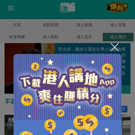
主頁
焦點新聞
港人點播
港人直播
有聲專欄
港人觀點
港人花生
港人博評
郭文緯，廉政公署首位華人副廉政專
員兼執行處首長，雖已退休多年，仍
積極參與全球的反貪工作，多次獲邀
到外國分享反貪經驗，亦是香港大學
專業進修學院國際反貪課程的主任及
客座教授。
郭文緯
作者其他博評
不容包庇逃犯毀港法治聲譽
讚好
445
分享