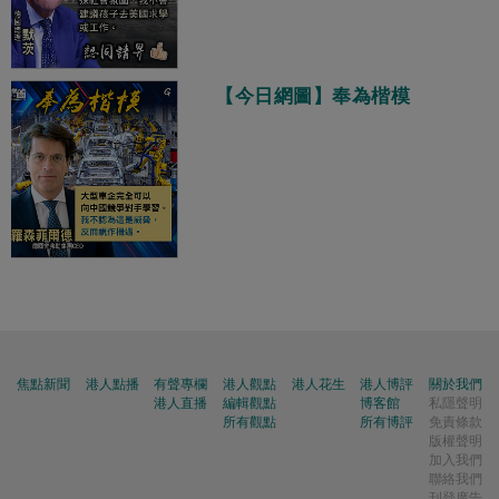
【今日網圖】奉為楷模
焦點新聞
港人點播
有聲專欄
港人觀點
港人花生
港人博評
關於我們
港人直播
編輯觀點
博客館
私隱聲明
所有觀點
所有博評
免責條款
版權聲明
加入我們
聯絡我們
刊登廣告