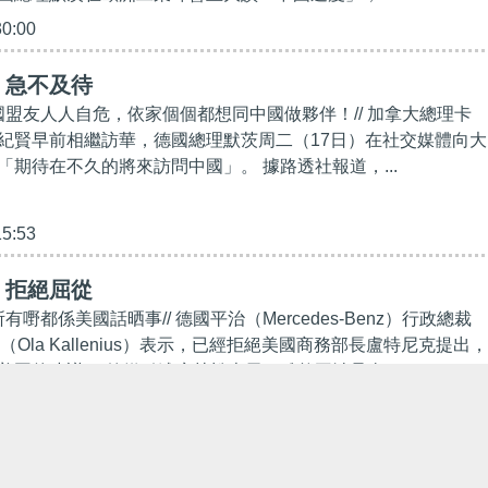
30:00
】急不及待
美國盟友人人自危，依家個個都想同中國做夥伴！// 加拿大總理卡
紀賢早前相繼訪華，德國總理默茨周二（17日）在社交媒體向大
「期待在不久的將來訪問中國」。 據路透社報道，...
15:53
】拒絕屈從
有嘢都係美國話晒事// 德國平治（Mercedes-Benz）行政總裁
（Ola Kallenius）表示，已經拒絕美國商務部長盧特尼克提出，
美國的建議。 德媒引述康林松表示，雖然平治是全...
00:00