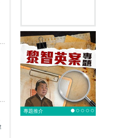
會
天
專題推介
彭
建