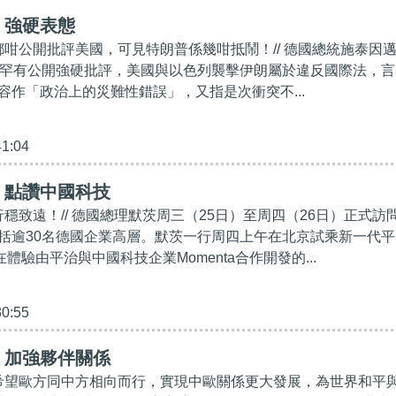
】強硬表態
友都咁公開批評美國，可見特朗普係幾咁抵鬧！// 德國總統施泰因
）罕有公開強硬批評，美國與以色列襲擊伊朗屬於違反國際法，言
容作「政治上的災難性錯誤」，又指是次衝突不...
41:04
】點讚中國科技
行穩致遠！// 德國總理默茨周三（25日）至周四（26日）正式訪
括逾30名德國企業高層。默茨一行周四上午在北京試乘新一代平
體驗由平治與中國科技企業Momenta合作開發的...
30:55
】加強夥伴關係
，希望歐方同中方相向而行，實現中歐關係更大發展，為世界和平