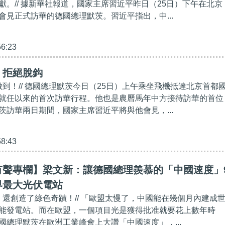
獻。// 據新華社報道，國家主席習近平昨日（25日）下午在北京
會見正式訪華的德國總理默茨。習近平指出，中...
56:23
】拒絕脫鈎
做到！// 德國總理默茨今日（25日）上午乘坐飛機抵達北京首都
就任以來的首次訪華行程。他也是農曆馬年中方接待訪華的首位
茨訪華兩日期間，國家主席習近平將與他會見，...
58:43
有聲專欄】梁文新：讓德國總理羨慕的「中國速度」
界最大光伏電站
度，還創造了綠色奇蹟！// 「歐盟太慢了，中國能在幾個月內建成
能發電站。而在歐盟，一個項目光是獲得批准就要花上數年時
國總理默茨在歐洲工業峰會上大讚「中國速度」，...