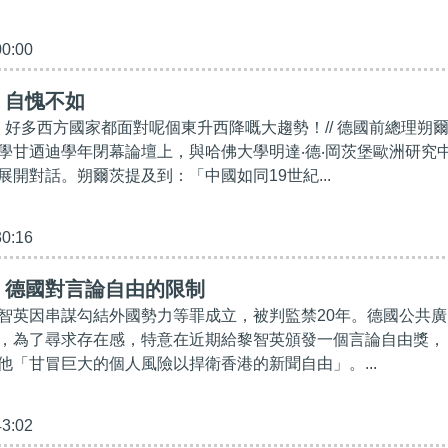
00:00
】自愧不如
國，好多西方國家都面對呢個東升西降嘅大趨勢！// 德國前總理朔
學甘迺迪學年閉幕論壇上，與哈佛大學明達‧德‧岡茨堡歐洲研究
開對話。朔爾茨提及到：「中國如同19世紀...
30:16
】德國對言論自由的限制
智英因串謀勾結外國勢力等罪成立，被判監禁20年。德國公共廣
，為了尋求存在感，特意在近期給黎智英頒發一個言論自由獎，
他「甘冒巨大的個人風險以捍衛香港的新聞自由」。...
43:02