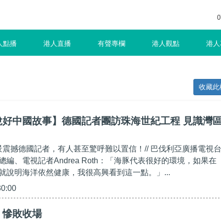
0
人點播
港人直播
有聲專欄
港人觀點
港人
收藏此
說好中國故事】德國記者團訪珠海世紀工程 見識灣
盛景震撼德國記者，有人甚至驚呼難以置信！// 巴伐利亞廣播電視
編、電視記者Andrea Roth：「海豚代表很好的環境，如果在
就說明海洋依然健康，我很高興看到這一點。」...
30:00
】慘敗收場