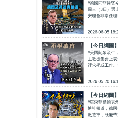
//德國同菲律
周三（3日）選
安理會非常任理
2026-06-05 18:
【今日網圖
//美國亂象叢
主教徒集會上表
裡求學或工作。
2026-05-20 16:
【今日網圖
//羅森菲爾德
博社報道，德國
廠造車，既能帶