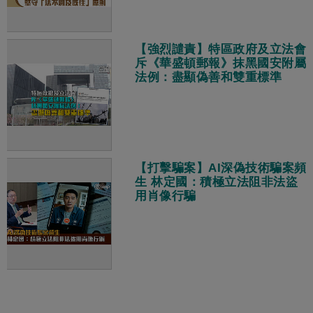
【強烈譴責】特區政府及立法會
斥《華盛頓郵報》抹黑國安附屬
法例：盡顯偽善和雙重標準
【打擊騙案】AI深偽技術騙案頻
生 林定國：積極立法阻非法盜
用肖像行騙