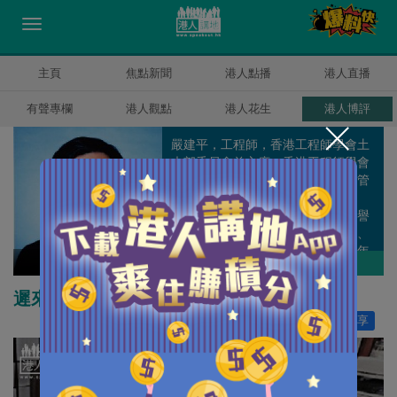
主頁
焦點新聞
港人點播
港人直播
有聲專欄
港人觀點
港人花生
港人博評
嚴建平，工程師，香港工程師學會土
木部委員會前主席、香港工程師學會
環境部委員會前主席、工程師註冊管
理局前委員、香港工程師學會前理
事、澳洲工程師學會香港分部前榮譽
顧問、工程界社促會前高級副主席、
香港公共行政學會前副會長、5.12年
嚴建平
作者其他博評
青工程師大聯盟顧問 、香港建設管理
交流中心主席、香港建造專業人士協
遲來的《逃犯條例》修訂
會會長。
讚好
137
分享