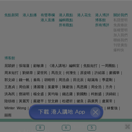
焦點新聞
港人點播
有聲專欄
港人觀點
港人花生
港人博評
關於我們
港人直播
編輯觀點
博客館
私隱聲明
所有觀點
所有博評
免責條款
版權聲明
加入我們
聯絡我們
刊登廣告
爆料快
博客館
屈穎妍
|
張瑞蓮
|
顧敏康
|
《港人講地》編輯室
|
焦點短打
|
一周圈點
|
周末短打
|
劉炳章
|
梁世民
|
馬浩文
|
何濼生
|
原姿晴
|
許紹基
|
麥國華
|
郭文緯
|
錢一帆
|
秦島
|
胡曉明
|
周浩鼎
|
田北辰
|
鄔滿海
|
季霆剛
|
王惠貞
|
周伯展
|
潘麗瓊
|
葉慶寧
|
陳建強
|
馬恩國
|
周全浩
|
方舟
|
洪為民
|
鄧淑明
|
楊全盛
|
黃均瑜
|
錢志庸
|
劉國勳
|
柯創盛
|
洪錦鉉
|
陸頌雄
|
黃麗芳
|
嚴建平
|
甘文鋒
|
杜礎圻
|
健良
|
聶廣男
|
盧展常
|
Winter Wong
|
K2
|
梁文新
|
羅崑
|
姚銘
|
陳志豪
|
精選文章
|
林奮強
|
囍雨
© 港人講地
8
6
5