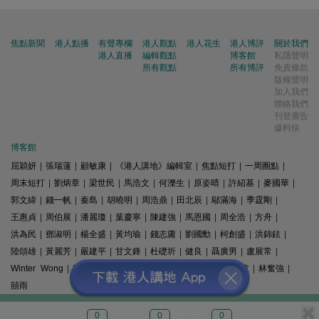
焦點新聞
港人點播
有聲專欄
港人觀點
港人花生
港人博評
關於我們
港人直播
編輯觀點
博客館
私隱聲明
所有觀點
所有博評
免責條款
版權聲明
加入我們
聯絡我們
刊登廣告
爆料快
博客館
屈穎妍
|
張瑞蓮
|
顧敏康
|
《港人講地》編輯室
|
焦點短打
|
一周圈點
|
周末短打
|
劉炳章
|
梁世民
|
馬浩文
|
何濼生
|
原姿晴
|
許紹基
|
麥國華
|
郭文緯
|
錢一帆
|
秦島
|
胡曉明
|
周浩鼎
|
田北辰
|
鄔滿海
|
季霆剛
|
王惠貞
|
周伯展
|
潘麗瓊
|
葉慶寧
|
陳建強
|
馬恩國
|
周全浩
|
方舟
|
洪為民
|
鄧淑明
|
楊全盛
|
黃均瑜
|
錢志庸
|
劉國勳
|
柯創盛
|
洪錦鉉
|
陸頌雄
|
黃麗芳
|
嚴建平
|
甘文鋒
|
杜礎圻
|
健良
|
聶廣男
|
盧展常
|
Winter Wong
|
K2
|
梁文新
|
羅崑
|
姚銘
|
陳志豪
|
精選文章
|
林奮強
|
囍雨
© 港人講地
0
0
0