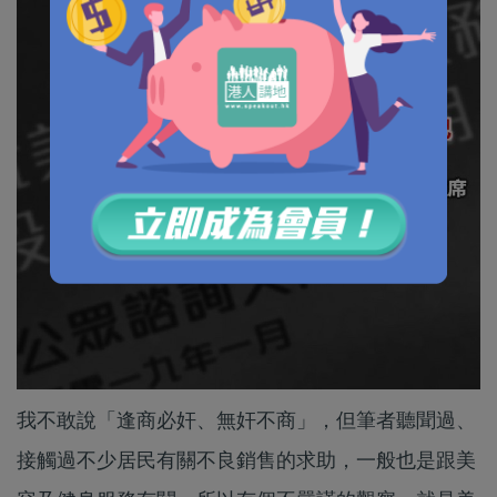
我不敢說「逢商必奸、無奸不商」，但筆者聽聞過、
接觸過不少居民有關不良銷售的求助，一般也是跟美