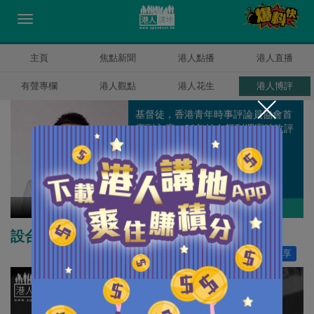
主頁
焦點新聞
港人點播
港人直播
有聲專欄
港人觀點
港人花生
港人博評
基督徒，香港青年時事評論員協會首
席副主席，09年始在報刊撰寫時政評
論，深信香港可再創輝煌。
陳志豪
作者其他博評
設合約冷靜期踢走害群之馬
讚好
42
分享