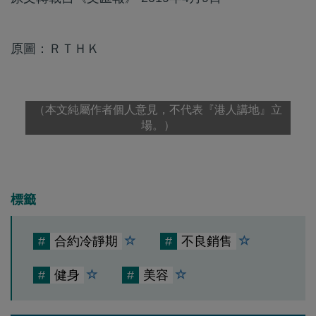
原圖：ＲＴＨＫ
（本文純屬作者個人意見，不代表『港人講地』立
場。）
標籤
#
合約冷靜期
#
不良銷售
#
健身
#
美容