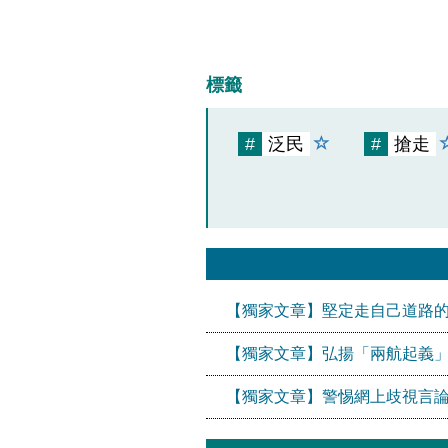
標籤
#
泛民
#
搶走
【獨家文章】堅定走自己道路
【獨家文章】弘揚「兩航起義
【獨家文章】警惕網上歧視言論