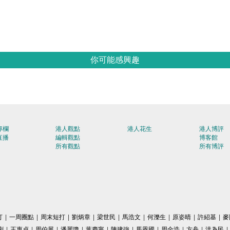
你可能感興趣
專欄
港人觀點
港人花生
港人博評
直播
編輯觀點
博客館
所有觀點
所有博評
打
|
一周圈點
|
周末短打
|
劉炳章
|
梁世民
|
馬浩文
|
何濼生
|
原姿晴
|
許紹基
|
麥
剛
|
王惠貞
|
周伯展
|
潘麗瓊
|
葉慶寧
|
陳建強
|
馬恩國
|
周全浩
|
方舟
|
洪為民
|