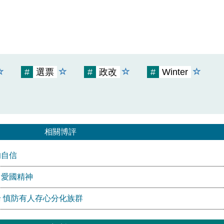
#
選票
#
政改
#
Winter
相關博評
的自信
」愛國精神
 慎防有人存心分化族群