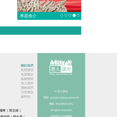
專題推介
關於我們
私隱聲明
免責條款
版權聲明
加入我們
聯絡我們
© 港人講地
刊登廣告
爆料快
電郵: speakout@speakout.hk
傳真: 85228041301
國華
|
郭文緯
|
All rights reserved.
鄧淑明
|
楊全盛
|
版權所有 不得轉載