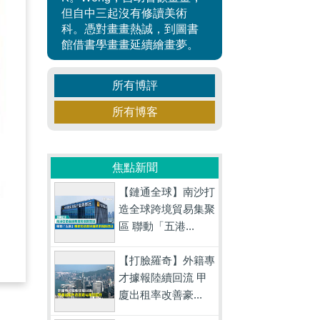
但自中三起沒有修讀美術
科。憑對畫畫熱誠，到圖書
館借書學畫畫延續繪畫夢。
所有博評
所有博客
焦點新聞
【鏈通全球】南沙打
造全球跨境貿易集聚
區 聯動「五港...
【打臉羅奇】外籍專
才據報陸續回流 甲
廈出租率改善豪...