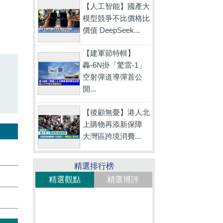
【人工智能】國產大
模型競爭不比價格比
價值 DeepSeek...
【建軍節特輯】
轟-6N掛「驚雷-1」
空射彈道導彈首公
開...
【後顧無憂】港人北
上購物再添新保障
大灣區跨境消費...
精選排行榜
精選觀點
精選博評