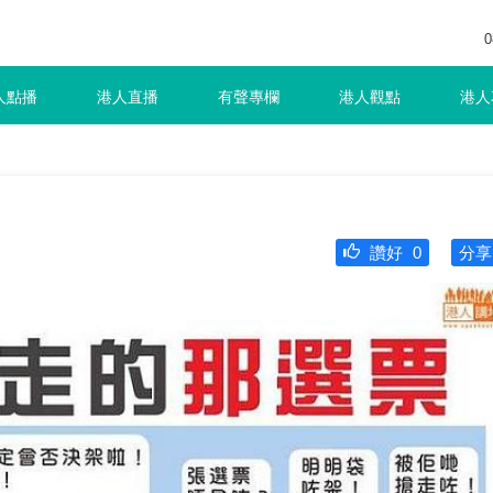
0
人點播
港人直播
有聲專欄
港人觀點
港人
讚好
0
分享