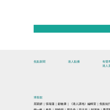
焦點新聞
港人點播
有聲
港人
博客館
屈穎妍
|
張瑞蓮
|
顧敏康
|
《港人講地》編輯室
|
焦點短
錢一帆
|
秦島
|
胡曉明
|
周浩鼎
|
田北辰
|
鄔滿海
|
季霆