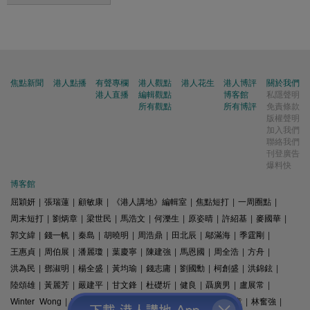
焦點新聞
港人點播
有聲專欄
港人觀點
港人花生
港人博評
關於我們
港人直播
編輯觀點
博客館
私隱聲明
所有觀點
所有博評
免責條款
版權聲明
加入我們
聯絡我們
刊登廣告
爆料快
博客館
屈穎妍
|
張瑞蓮
|
顧敏康
|
《港人講地》編輯室
|
焦點短打
|
一周圈點
|
周末短打
|
劉炳章
|
梁世民
|
馬浩文
|
何濼生
|
原姿晴
|
許紹基
|
麥國華
|
郭文緯
|
錢一帆
|
秦島
|
胡曉明
|
周浩鼎
|
田北辰
|
鄔滿海
|
季霆剛
|
王惠貞
|
周伯展
|
潘麗瓊
|
葉慶寧
|
陳建強
|
馬恩國
|
周全浩
|
方舟
|
洪為民
|
鄧淑明
|
楊全盛
|
黃均瑜
|
錢志庸
|
劉國勳
|
柯創盛
|
洪錦鉉
|
陸頌雄
|
黃麗芳
|
嚴建平
|
甘文鋒
|
杜礎圻
|
健良
|
聶廣男
|
盧展常
|
Winter Wong
|
K2
|
梁文新
|
羅崑
|
姚銘
|
陳志豪
|
精選文章
|
林奮強
|