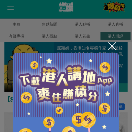
主頁
焦點新聞
港人點播
港人直播
有聲專欄
港人觀點
港人花生
港人博評
屈穎妍，香港知名專欄作家，畢業於
香港中文大學中文系，曾任編劇、教
師、記者、周刊副總編輯和雜誌顧
問，著有《怪獸家長》一書，文章深
受港爸港媽歡迎。
屈穎妍
作者其他博評
【獨家文章】屈穎妍_時勢造傻仔
讚好
7,459
分享