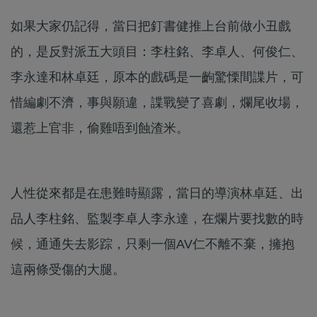
如果大家仍記得，當日把釘書健推上台前做小丑戲
的，是反對派五大頭目：李柱銘、李卓人、何俊仁、
李永達和林卓廷，原本的戲碼是一齣驚慄間諜片，可
惜編劇不濟，事與願違，諜戰變了喜劇，爛尾收場，
還惹上官非，偷雞唔到蝕渣米。
人性從來都是在患難時顯露，當日的導演林卓廷、出
品人李柱銘、監製李卓人李永達，在爛片要找數的時
候，通通失去影踪，只剩一個AV仁不離不棄，擁抱
這兩條受傷的大腿。