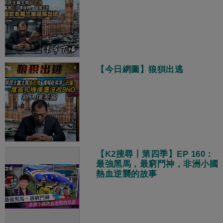
【今日網圖】狼狽出逃
【K2搜尋丨第四季】EP 160：
最強黑馬，最窮門神，非洲小國
熱血逆襲的故事