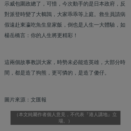
示威包圍政總了，可惜，今次動手的是日本政府，反
對派登時變了大鵪鶉，大家乖乖等上庭。救生員請病
假遠赴東瀛吃魚生皇家飯，倒也是人生一大體驗，如
楊岳橋言：你的人生將更精彩！
這兩個故事教訓大家，時勢未必能造英雄，大部分時
間，都是造了狗熊，更可憐的，是造了傻仔。
圖片來源：文匯報
（本文純屬作者個人意見，不代表『港人講地』立
場。）