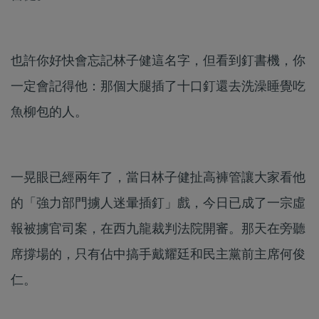
也許你好快會忘記林子健這名字，但看到釘書機，你
一定會記得他：那個大腿插了十口釘還去洗澡睡覺吃
魚柳包的人。
一晃眼已經兩年了，當日林子健扯高褲管讓大家看他
的「強力部門擄人迷暈插釘」戲，今日已成了一宗虛
報被擄官司案，在西九龍裁判法院開審。那天在旁聽
席撐場的，只有佔中搞手戴耀廷和民主黨前主席何俊
仁。