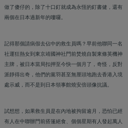
做了傻仔的，除了十口釘就成為永恆的釘書健，還有
兩個在日本過新年的嘍囉。
記得那個請病假去佔中的救生員嗎？早前他聯同一名
社運狂熱女到東京靖國神社門前焚燒自製東條英機神
主牌，被日本當局扣押至今快一個月了，奇怪，反對
派靜得出奇，他們的黨羽甚至無厘頭地跑去香港入境
處示威，而不是到日本領事館燒安倍頭像抗議。
試想想，如果救生員是在內地被拘留逾月，恐怕已經
有人在中聯辦門前搭篷絕食、個個星期有人發起萬人