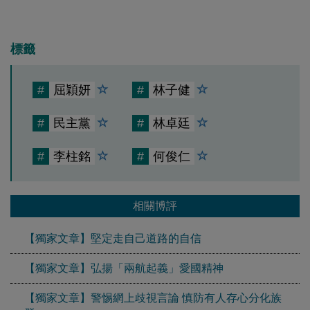
標籤
#
屈穎妍
#
林子健
#
民主黨
#
林卓廷
#
李柱銘
#
何俊仁
相關博評
【獨家文章】堅定走自己道路的自信
【獨家文章】弘揚「兩航起義」愛國精神
【獨家文章】警惕網上歧視言論 慎防有人存心分化族