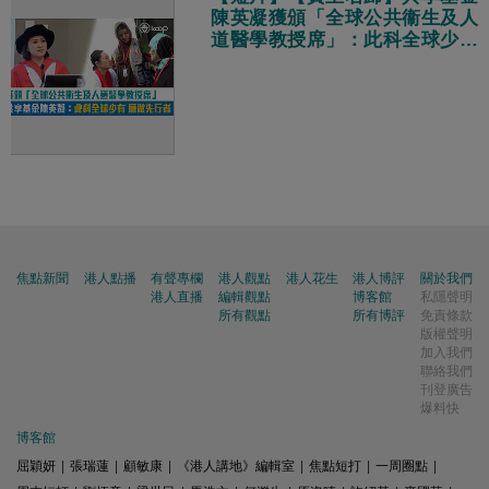
陳英凝獲頒「全球公共衞生及人
道醫學教授席」：此科全球少有
願意做先行者
焦點新聞
港人點播
有聲專欄
港人觀點
港人花生
港人博評
關於我們
港人直播
編輯觀點
博客館
私隱聲明
所有觀點
所有博評
免責條款
版權聲明
加入我們
聯絡我們
刊登廣告
爆料快
博客館
屈穎妍
|
張瑞蓮
|
顧敏康
|
《港人講地》編輯室
|
焦點短打
|
一周圈點
|