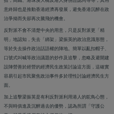
措，高鐵、港珠澳大橋及港人身份證認同等等，其用
意終歸也是推動香港經濟再發展，避免香港沉醉在政
治爭拗而失卻再次騰飛的機會。
反對派不會不清楚中央的用意，只是反對派更「精
明」地認知，失去「綁架」梁振英的政治意識形態，
等於失去操作政治話語權的陣地。簡單以亂扣帽子、
口號式叫喊等政治議題的炒作及追擊，忽略及避開建
設陣營善於經營的經濟民生政策討論這方面，這確實
容易引起市民聚焦政治事件多於理性討論經濟民生方
面。
加上追擊梁振英是有利反對派利用港人的鴕鳥心態，
不與時俱進及沉醉過去的優勢，認為所謂「守護公