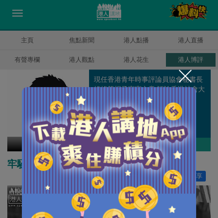
主頁
焦點新聞
港人點播
港人直播
有聲專欄
港人觀點
港人花生
港人博評
現任香港青年時事評論員協會秘書長
搖搖筆桿子寫寫文章 評論香港社會大
小事 為建設陣營貢獻力量
羅崑
作者其他博評
牢騷太盛防腸斷 - 別把UGL政治化
讚好
210
分享