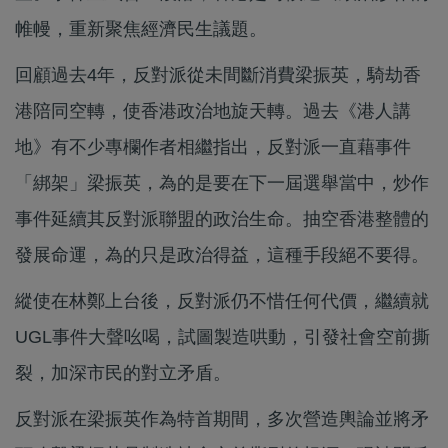
帷幔，重新聚焦經濟民生議題。
回顧過去4年，反對派從未間斷消費梁振英，騎劫香
港陪同空轉，使香港政治地旋天轉。過去《港人講
地》有不少專欄作者相繼指出，反對派一直藉事件
「綁架」梁振英，為的是要在下一屆選舉當中，炒作
事件延續其反對派聯盟的政治生命。抽空香港整體的
發展命運，為的只是政治得益，這種手段絕不要得。
縱使在林鄭上台後，反對派仍不惜任何代價，繼續就
UGL事件大聲吆喝，試圖製造哄動，引發社會空前撕
裂，加深市民的對立矛盾。
反對派在梁振英作為特首期間，多次營造輿論並將矛