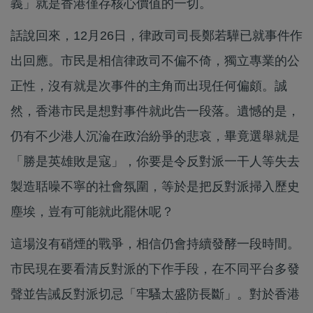
義」就是香港僅存核心價值的一切。
話說回來，12月26日，律政司司長鄭若驊已就事件作
出回應。市民是相信律政司不偏不倚，獨立專業的公
正性，沒有就是次事件的主角而出現任何偏頗。誠
然，香港市民是想對事件就此告一段落。遺憾的是，
仍有不少港人沉淪在政治紛爭的悲哀，畢竟選舉就是
「勝是英雄敗是寇」，你要是令反對派一干人等失去
製造聒噪不寧的社會氛圍，等於是把反對派掃入歷史
塵埃，豈有可能就此罷休呢？
這場沒有硝煙的戰爭，相信仍會持續發酵一段時間。
市民現在要看清反對派的下作手段，在不同平台多發
聲並告誡反對派切忌「牢騷太盛防長斷」。對於香港