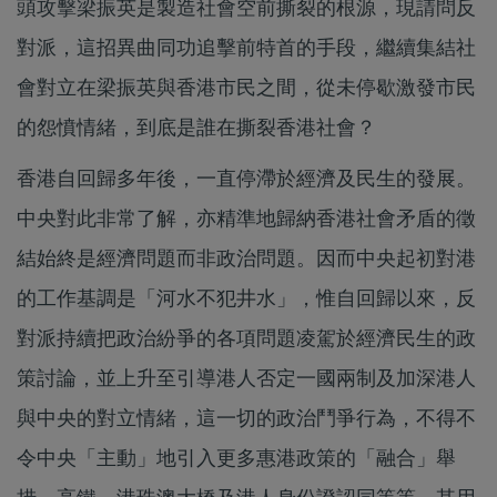
頭攻擊梁振英是製造社會空前撕裂的根源，現請問反
對派，這招異曲同功追擊前特首的手段，繼續集結社
會對立在梁振英與香港市民之間，從未停歇激發市民
的怨憤情緒，到底是誰在撕裂香港社會？
香港自回歸多年後，一直停滯於經濟及民生的發展。
中央對此非常了解，亦精準地歸納香港社會矛盾的徵
結始終是經濟問題而非政治問題。因而中央起初對港
的工作基調是「河水不犯井水」，惟自回歸以來，反
對派持續把政治紛爭的各項問題凌駕於經濟民生的政
策討論，並上升至引導港人否定一國兩制及加深港人
與中央的對立情緒，這一切的政治鬥爭行為，不得不
令中央「主動」地引入更多惠港政策的「融合」舉