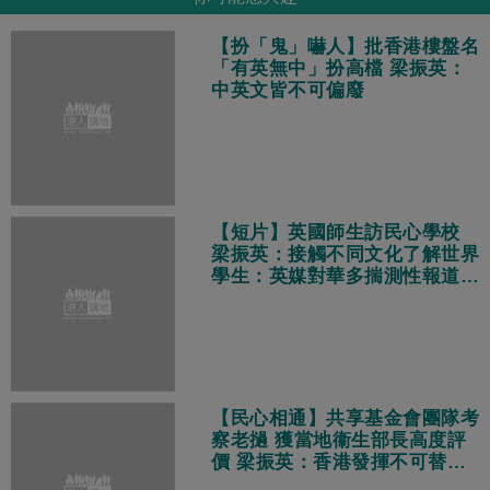
【扮「鬼」嚇人】批香港樓盤名
「有英無中」扮高檔 梁振英：
中英文皆不可偏廢
【短片】英國師生訪民心學校
梁振英：接觸不同文化了解世界
學生：英媒對華多揣測性報道
真實中國獨特多元現代化
【民心相通】共享基金會團隊考
察老撾 獲當地衞生部長高度評
價 梁振英：香港發揮不可替代
作用