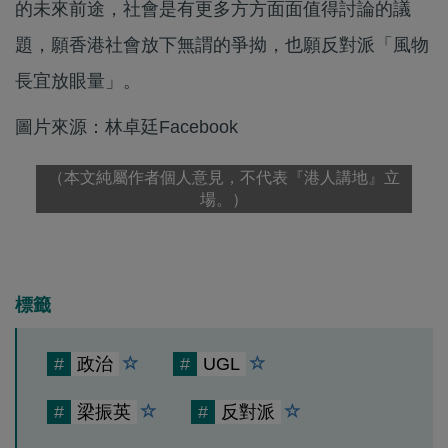
的未來前途，社會是有更多方方面面值得討論的議
題，願香港社會放下無謂的爭拗，也願反對派「風物
長宜放眼量」。
圖片來源：林卓廷Facebook
（本文純屬作者個人意見，不代表『港人講地』立
場。）
標籤
#
政治
#
UGL
#
梁振英
#
反對派