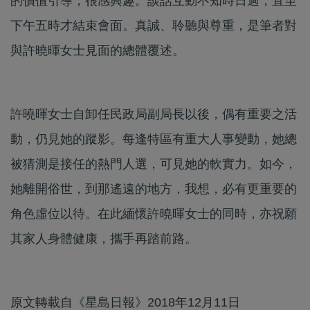
的價值引導，很感興趣。談話互動不知時日過，直至
下午五時才結束會面。真誠、聆聽與尊重，是筆者對
與許曉暉女士見面的總體覆述。
許曉暉女士自卸任民政局副局長以後，偶有重要之活
動，仍見她的蹤影。每逢特區有重大人事變動，她總
被猜測是接任的熱門人選，可見她的軟實力。如今，
她離開俗世，到那遙遠的地方，我想，必有更重要的
角色虛位以待。在此緬懷許曉暉女士的同時，亦祝願
其家人身體健康，攜手再踏前路。
原文轉載自《星島日報》2018年12月11日