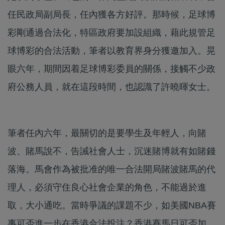
任民政局副局長，任內獲各方好評。那時候，足球博
彩剛通過合法化，特區政府要加設組織，藉此規管足
球博彩的合法活動，筆者以教育界身分獲邀加入。晃
眼六年，期間因着足球博彩委員的關係，接觸不少政
府公務人員，就在這段時間，也認識了許曉暉女士。
筆者任內六年，最關切的是要學生及年輕人，向賭
波、賭馬說不，告誡社會人士，沉迷賭博就有如賭錢
落海。馬會作為被批准的唯一合法開局賭波賭馬的代
理人，必須守住良心社會企業的角色，不能過於進
取，大小通吃。當時爭議的課題不少，如美國NBA賽
事可否進一步在香港合法投注？香港賽馬日可否加