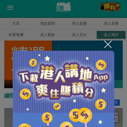
主頁
焦點新聞
港人點播
港人直播
有聲專欄
港人觀點
港人花生
港人博評
精選文章
作者其他博評
緬懷許曉暉女士
讚好
6
分享