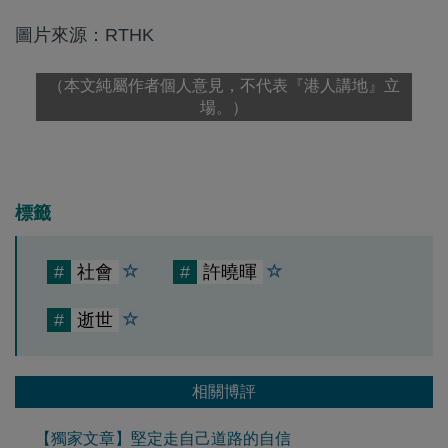
圖片來源：RTHK
（本文純屬作者個人意見，不代表『港人講地』立
場。）
標籤
#
社會
#
許曉暉
#
逝世
相關博評
【獨家文章】堅定走自己道路的自信