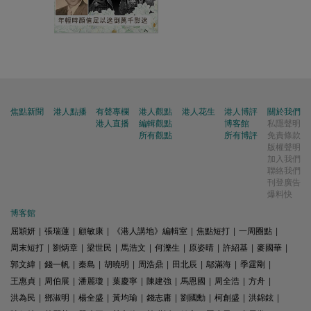
焦點新聞
港人點播
有聲專欄
港人觀點
港人花生
港人博評
關於我們
港人直播
編輯觀點
博客館
私隱聲明
所有觀點
所有博評
免責條款
版權聲明
加入我們
聯絡我們
刊登廣告
爆料快
博客館
屈穎妍
|
張瑞蓮
|
顧敏康
|
《港人講地》編輯室
|
焦點短打
|
一周圈點
|
周末短打
|
劉炳章
|
梁世民
|
馬浩文
|
何濼生
|
原姿晴
|
許紹基
|
麥國華
|
郭文緯
|
錢一帆
|
秦島
|
胡曉明
|
周浩鼎
|
田北辰
|
鄔滿海
|
季霆剛
|
王惠貞
|
周伯展
|
潘麗瓊
|
葉慶寧
|
陳建強
|
馬恩國
|
周全浩
|
方舟
|
洪為民
|
鄧淑明
|
楊全盛
|
黃均瑜
|
錢志庸
|
劉國勳
|
柯創盛
|
洪錦鉉
|