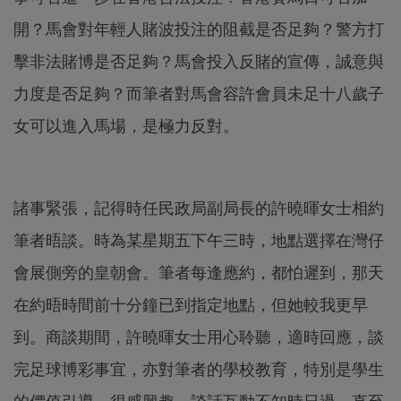
開？馬會對年輕人賭波投注的阻截是否足夠？警方打
擊非法賭博是否足夠？馬會投入反賭的宣傳，誠意與
力度是否足夠？而筆者對馬會容許會員未足十八歲子
女可以進入馬場，是極力反對。
諸事緊張，記得時任民政局副局長的許曉暉女士相約
筆者晤談。時為某星期五下午三時，地點選擇在灣仔
會展側旁的皇朝會。筆者每逢應約，都怕遲到，那天
在約晤時間前十分鐘已到指定地點，但她較我更早
到。商談期間，許曉暉女士用心聆聽，適時回應，談
完足球博彩事宜，亦對筆者的學校教育，特別是學生